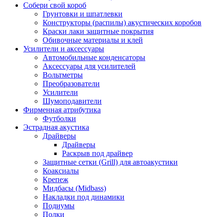
Собери свой короб
Грунтовки и шпатлевки
Конструкторы (распилы) акустических коробов
Краски лаки защитные покрытия
Обивочные материалы и клей
Усилители и аксессуары
Автомобильные конденсаторы
Аксессуары для усилителей
Вольтметры
Преобразователи
Усилители
Шумоподавители
Фирменная атрибутика
Футболки
Эстрадная акустика
Драйверы
Драйверы
Раскрыв под драйвер
Защитные сетки (Grill) для автоакустики
Коаксиалы
Крепеж
Мидбасы (Midbass)
Накладки под динамики
Подиумы
Полки