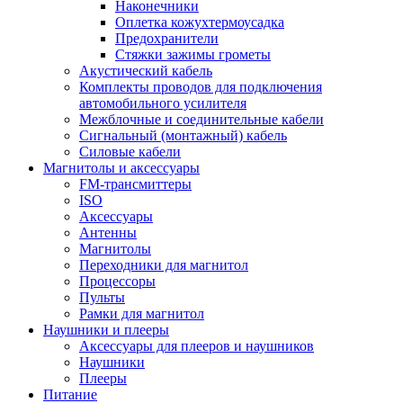
Наконечники
Оплетка кожухтермоусадка
Предохранители
Стяжки зажимы грометы
Акустический кабель
Комплекты проводов для подключения
автомобильного усилителя
Межблочные и соединительные кабели
Сигнальный (монтажный) кабель
Силовые кабели
Магнитолы и аксессуары
FM-трансмиттеры
ISO
Аксессуары
Антенны
Магнитолы
Переходники для магнитол
Процессоры
Пульты
Рамки для магнитол
Наушники и плееры
Аксессуары для плееров и наушников
Наушники
Плееры
Питание