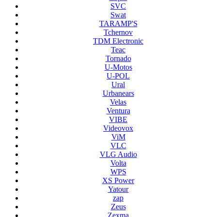
SVC
Swat
TARAMP'S
Tchernov
TDM Electronic
Teac
Tornado
U-Motos
U-POL
Ural
Urbanears
Velas
Ventura
VIBE
Videovox
ViM
VLC
VLG Audio
Volta
WPS
XS Power
Yatour
zap
Zeus
Zexma