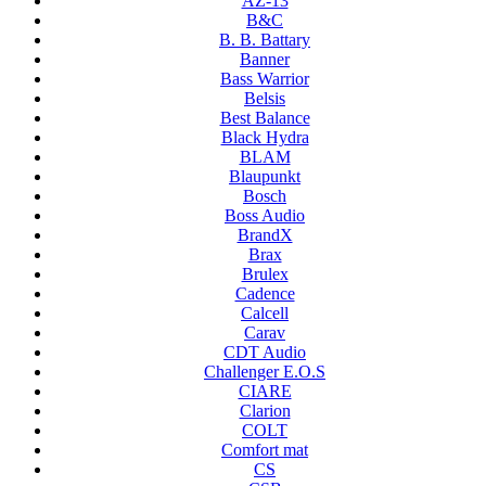
AZ-13
B&C
B. B. Battary
Banner
Bass Warrior
Belsis
Best Balance
Black Hydra
BLAM
Blaupunkt
Bosch
Boss Audio
BrandX
Brax
Brulex
Cadence
Calcell
Carav
CDT Audio
Challenger E.O.S
CIARE
Clarion
COLT
Comfort mat
CS