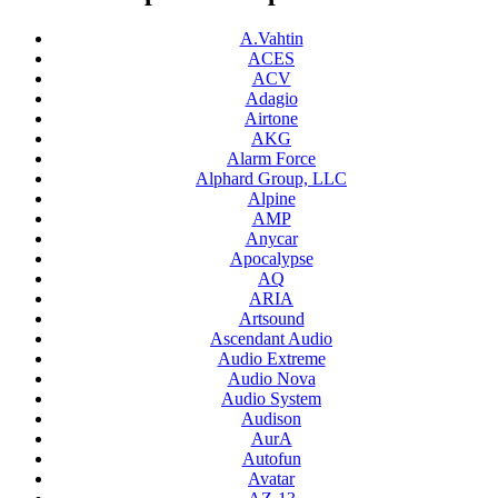
A.Vahtin
ACES
ACV
Adagio
Airtone
AKG
Alarm Force
Alphard Group, LLC
Alpine
AMP
Anycar
Apocalypse
AQ
ARIA
Artsound
Ascendant Audio
Audio Extreme
Audio Nova
Audio System
Audison
AurA
Autofun
Avatar