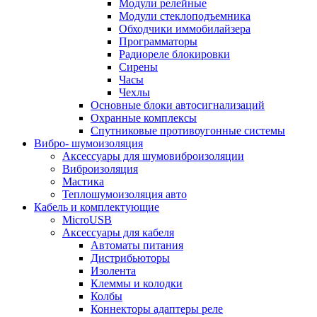
Модули релейные
Модули стеклоподъемника
Обходчики иммобилайзера
Программаторы
Радиореле блокировки
Сирены
Часы
Чехлы
Основные блоки автосигнализаций
Охранные комплексы
Спутниковые противоугонные системы
Вибро- шумоизоляция
Аксессуары для шумовиброизоляции
Виброизоляция
Мастика
Теплошумоизоляция авто
Кабель и комплектующие
MicroUSB
Аксессуары для кабеля
Автоматы питания
Дистрибьюторы
Изолента
Клеммы и колодки
Колбы
Коннекторы адаптеры реле