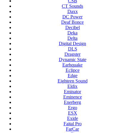
CSB
CT Sounds
Daxx
DC Power
Deaf Bonce
Decibel
Deka
Delta
Digital Design
DLS
Dragster
Dynamic State
Earhquake
Eclipce
Edge
Eighteen Sound
Eldix
Eminator
Eminence
Enerberg
Ergo
ESX
Exide
Faital Pro
FarCar