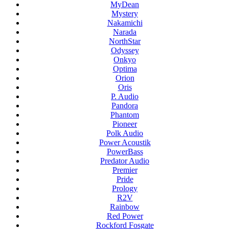
MyDean
Mystery
Nakamichi
Narada
NorthStar
Odyssey
Onkyo
Optima
Orion
Oris
P. Audio
Pandora
Phantom
Pioneer
Polk Audio
Power Acoustik
PowerBass
Predator Audio
Premier
Pride
Prology
R2V
Rainbow
Red Power
Rockford Fosgate