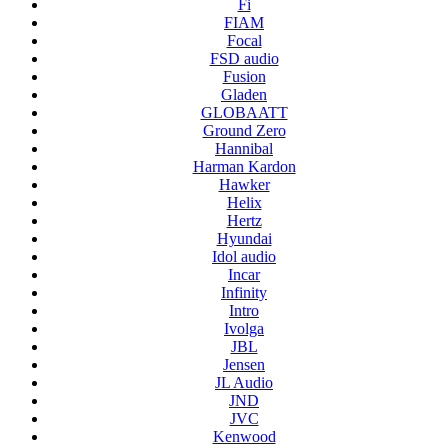
Fi
FIAM
Focal
FSD audio
Fusion
Gladen
GLOBAATT
Ground Zero
Hannibal
Harman Kardon
Hawker
Helix
Hertz
Hyundai
Idol audio
Incar
Infinity
Intro
Ivolga
JBL
Jensen
JL Audio
JND
JVC
Kenwood