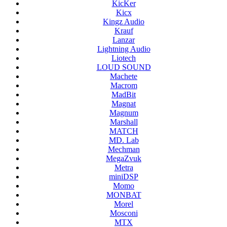
KicKer
Kicx
Kingz Audio
Krauf
Lanzar
Lightning Audio
Liotech
LOUD SOUND
Machete
Macrom
MadBit
Magnat
Magnum
Marshall
MATCH
MD. Lab
Mechman
MegaZvuk
Metra
miniDSP
Momo
MONBAT
Morel
Mosconi
MTX