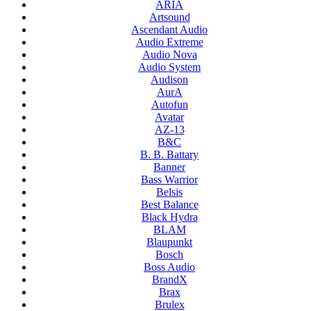
ARIA
Artsound
Ascendant Audio
Audio Extreme
Audio Nova
Audio System
Audison
AurA
Autofun
Avatar
AZ-13
B&C
B. B. Battary
Banner
Bass Warrior
Belsis
Best Balance
Black Hydra
BLAM
Blaupunkt
Bosch
Boss Audio
BrandX
Brax
Brulex