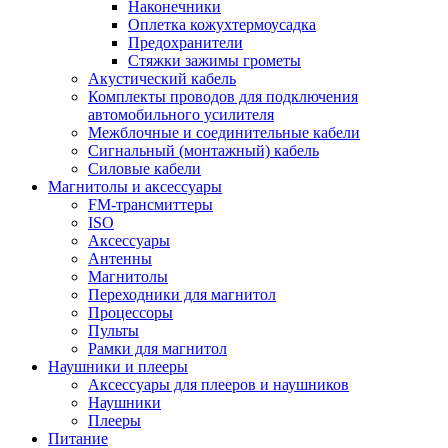
Наконечники
Оплетка кожухтермоусадка
Предохранители
Стяжки зажимы грометы
Акустический кабель
Комплекты проводов для подключения
автомобильного усилителя
Межблочные и соединительные кабели
Сигнальный (монтажный) кабель
Силовые кабели
Магнитолы и аксессуары
FM-трансмиттеры
ISO
Аксессуары
Антенны
Магнитолы
Переходники для магнитол
Процессоры
Пульты
Рамки для магнитол
Наушники и плееры
Аксессуары для плееров и наушников
Наушники
Плееры
Питание