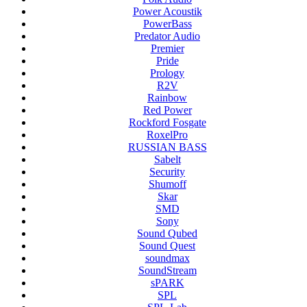
Power Acoustik
PowerBass
Predator Audio
Premier
Pride
Prology
R2V
Rainbow
Red Power
Rockford Fosgate
RoxelPro
RUSSIAN BASS
Sabelt
Security
Shumoff
Skar
SMD
Sony
Sound Qubed
Sound Quest
soundmax
SoundStream
sPARK
SPL