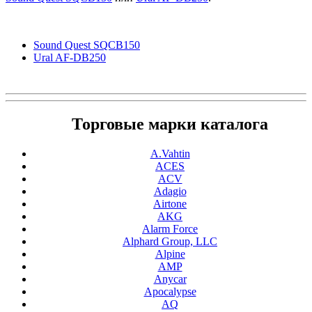
Sound Quest SQCB150
Ural AF-DB250
Торговые марки каталога
A.Vahtin
ACES
ACV
Adagio
Airtone
AKG
Alarm Force
Alphard Group, LLC
Alpine
AMP
Anycar
Apocalypse
AQ