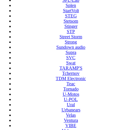
SPL-Lab
Splen
StartVolt
STEG
Stetsom
Stinger
STP
Street Storm
Strong
Sundown audio
Supra
SVC
Swat
TARAMP'S
Tchernov
TDM Electronic
Teac
Tornado
U-Motos
U-POL
Ural
Urbanears
Velas
Ventura
VIBE