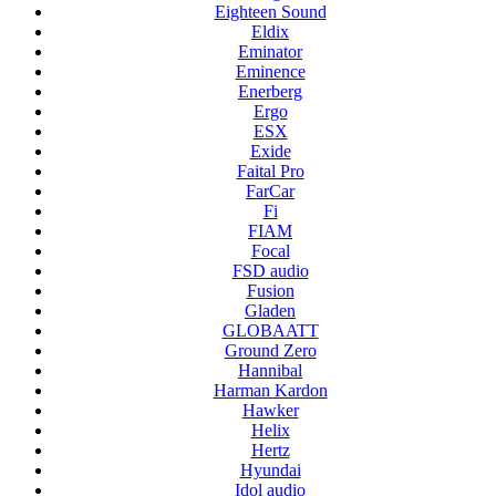
Eighteen Sound
Eldix
Eminator
Eminence
Enerberg
Ergo
ESX
Exide
Faital Pro
FarCar
Fi
FIAM
Focal
FSD audio
Fusion
Gladen
GLOBAATT
Ground Zero
Hannibal
Harman Kardon
Hawker
Helix
Hertz
Hyundai
Idol audio