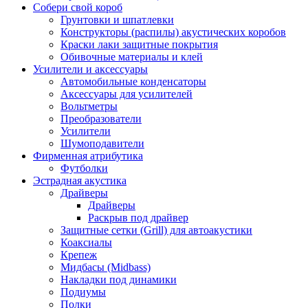
Собери свой короб
Грунтовки и шпатлевки
Конструкторы (распилы) акустических коробов
Краски лаки защитные покрытия
Обивочные материалы и клей
Усилители и аксессуары
Автомобильные конденсаторы
Аксессуары для усилителей
Вольтметры
Преобразователи
Усилители
Шумоподавители
Фирменная атрибутика
Футболки
Эстрадная акустика
Драйверы
Драйверы
Раскрыв под драйвер
Защитные сетки (Grill) для автоакустики
Коаксиалы
Крепеж
Мидбасы (Midbass)
Накладки под динамики
Подиумы
Полки