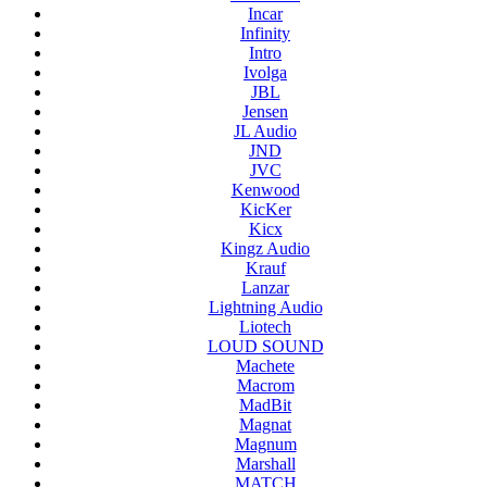
Incar
Infinity
Intro
Ivolga
JBL
Jensen
JL Audio
JND
JVC
Kenwood
KicKer
Kicx
Kingz Audio
Krauf
Lanzar
Lightning Audio
Liotech
LOUD SOUND
Machete
Macrom
MadBit
Magnat
Magnum
Marshall
MATCH