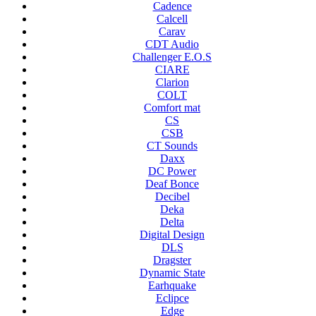
Cadence
Calcell
Carav
CDT Audio
Challenger E.O.S
CIARE
Clarion
COLT
Comfort mat
CS
CSB
CT Sounds
Daxx
DC Power
Deaf Bonce
Decibel
Deka
Delta
Digital Design
DLS
Dragster
Dynamic State
Earhquake
Eclipce
Edge