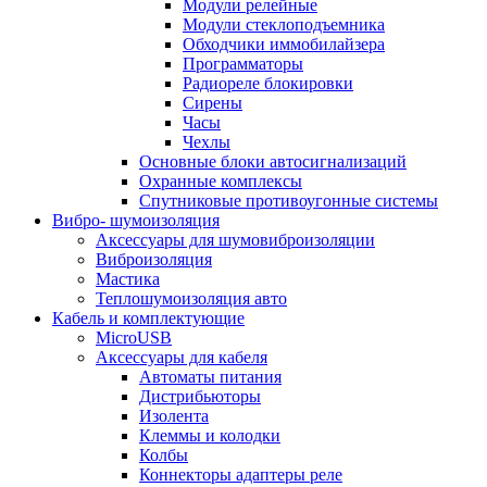
Модули релейные
Модули стеклоподъемника
Обходчики иммобилайзера
Программаторы
Радиореле блокировки
Сирены
Часы
Чехлы
Основные блоки автосигнализаций
Охранные комплексы
Спутниковые противоугонные системы
Вибро- шумоизоляция
Аксессуары для шумовиброизоляции
Виброизоляция
Мастика
Теплошумоизоляция авто
Кабель и комплектующие
MicroUSB
Аксессуары для кабеля
Автоматы питания
Дистрибьюторы
Изолента
Клеммы и колодки
Колбы
Коннекторы адаптеры реле