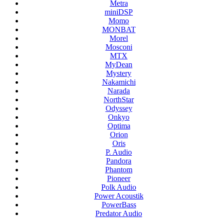
Metra
miniDSP
Momo
MONBAT
Morel
Mosconi
MTX
MyDean
Mystery
Nakamichi
Narada
NorthStar
Odyssey
Onkyo
Optima
Orion
Oris
P. Audio
Pandora
Phantom
Pioneer
Polk Audio
Power Acoustik
PowerBass
Predator Audio