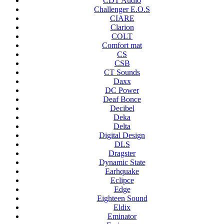
CDT Audio
Challenger E.O.S
CIARE
Clarion
COLT
Comfort mat
CS
CSB
CT Sounds
Daxx
DC Power
Deaf Bonce
Decibel
Deka
Delta
Digital Design
DLS
Dragster
Dynamic State
Earhquake
Eclipce
Edge
Eighteen Sound
Eldix
Eminator