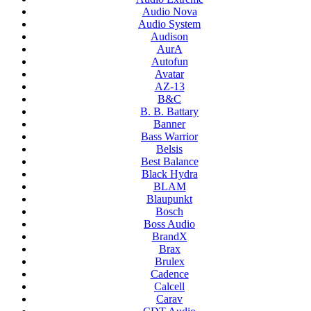
Audio Nova
Audio System
Audison
AurA
Autofun
Avatar
AZ-13
B&C
B. B. Battary
Banner
Bass Warrior
Belsis
Best Balance
Black Hydra
BLAM
Blaupunkt
Bosch
Boss Audio
BrandX
Brax
Brulex
Cadence
Calcell
Carav