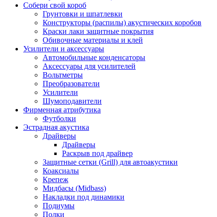
Собери свой короб
Грунтовки и шпатлевки
Конструкторы (распилы) акустических коробов
Краски лаки защитные покрытия
Обивочные материалы и клей
Усилители и аксессуары
Автомобильные конденсаторы
Аксессуары для усилителей
Вольтметры
Преобразователи
Усилители
Шумоподавители
Фирменная атрибутика
Футболки
Эстрадная акустика
Драйверы
Драйверы
Раскрыв под драйвер
Защитные сетки (Grill) для автоакустики
Коаксиалы
Крепеж
Мидбасы (Midbass)
Накладки под динамики
Подиумы
Полки