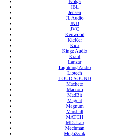
Ivolga
JBL
Jensen
JL Audio
JND
JVC
Kenwood
KicKer
Kicx
Kingz Audio
Krauf
Lanzar
Lightning Audio
Liotech
LOUD SOUND
Machete
Macrom
MadBit
Magnat
Magnum
Marshall
MATCH
MD. Lab
Mechman
MegaZvuk