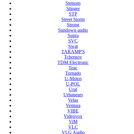
Stetsom
Stinger
STP
Street Storm
Strong
Sundown audio
Supra
SVC
Swat
TARAMP'S
Tchernov
TDM Electronic
Teac
Tornado
U-Motos
U-POL
Ural
Urbanears
Velas
Ventura
VIBE
Videovox
ViM
VLC
VLG Audio