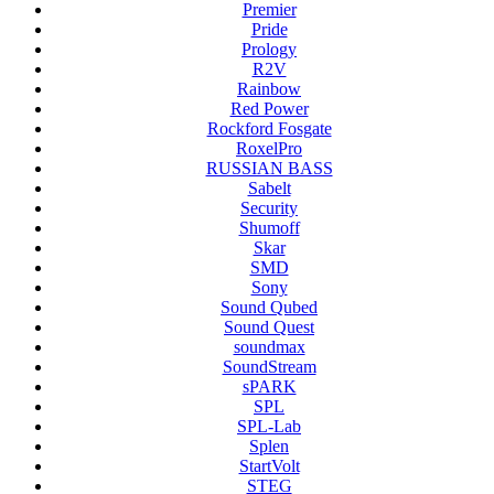
Premier
Pride
Prology
R2V
Rainbow
Red Power
Rockford Fosgate
RoxelPro
RUSSIAN BASS
Sabelt
Security
Shumoff
Skar
SMD
Sony
Sound Qubed
Sound Quest
soundmax
SoundStream
sPARK
SPL
SPL-Lab
Splen
StartVolt
STEG