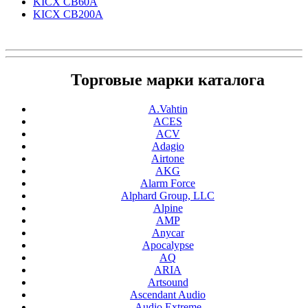
KICX CB60A
KICX CB200A
Торговые марки каталога
A.Vahtin
ACES
ACV
Adagio
Airtone
AKG
Alarm Force
Alphard Group, LLC
Alpine
AMP
Anycar
Apocalypse
AQ
ARIA
Artsound
Ascendant Audio
Audio Extreme