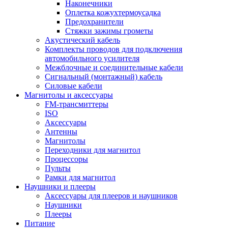
Наконечники
Оплетка кожухтермоусадка
Предохранители
Стяжки зажимы грометы
Акустический кабель
Комплекты проводов для подключения
автомобильного усилителя
Межблочные и соединительные кабели
Сигнальный (монтажный) кабель
Силовые кабели
Магнитолы и аксессуары
FM-трансмиттеры
ISO
Аксессуары
Антенны
Магнитолы
Переходники для магнитол
Процессоры
Пульты
Рамки для магнитол
Наушники и плееры
Аксессуары для плееров и наушников
Наушники
Плееры
Питание