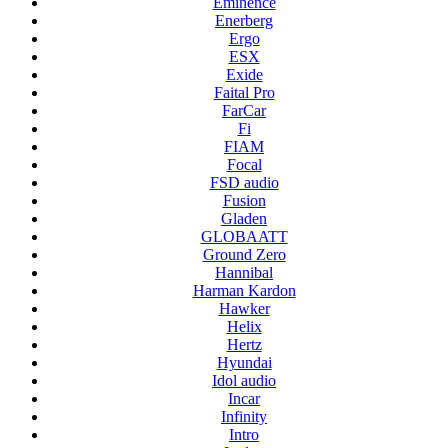
Eminence
Enerberg
Ergo
ESX
Exide
Faital Pro
FarCar
Fi
FIAM
Focal
FSD audio
Fusion
Gladen
GLOBAATT
Ground Zero
Hannibal
Harman Kardon
Hawker
Helix
Hertz
Hyundai
Idol audio
Incar
Infinity
Intro