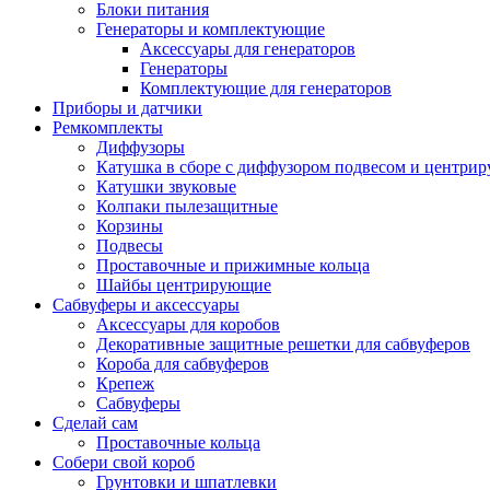
Блоки питания
Генераторы и комплектующие
Аксессуары для генераторов
Генераторы
Комплектующие для генераторов
Приборы и датчики
Ремкомплекты
Диффузоры
Катушка в сборе с диффузором подвесом и центр
Катушки звуковые
Колпаки пылезащитные
Корзины
Подвесы
Проставочные и прижимные кольца
Шайбы центрирующие
Сабвуферы и аксессуары
Аксессуары для коробов
Декоративные защитные решетки для сабвуферов
Короба для сабвуферов
Крепеж
Сабвуферы
Сделай сам
Проставочные кольца
Собери свой короб
Грунтовки и шпатлевки