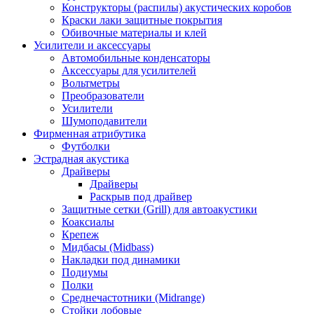
Конструкторы (распилы) акустических коробов
Краски лаки защитные покрытия
Обивочные материалы и клей
Усилители и аксессуары
Автомобильные конденсаторы
Аксессуары для усилителей
Вольтметры
Преобразователи
Усилители
Шумоподавители
Фирменная атрибутика
Футболки
Эстрадная акустика
Драйверы
Драйверы
Раскрыв под драйвер
Защитные сетки (Grill) для автоакустики
Коаксиалы
Крепеж
Мидбасы (Midbass)
Накладки под динамики
Подиумы
Полки
Среднечастотники (Midrange)
Стойки лобовые