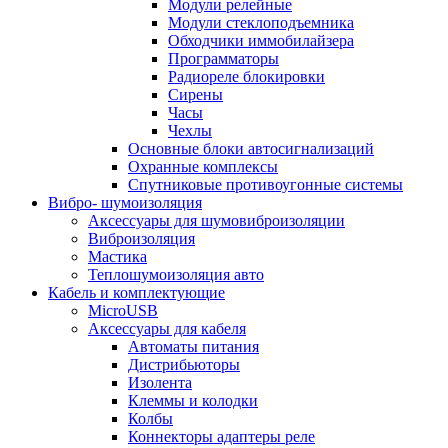
Модули релейные
Модули стеклоподъемника
Обходчики иммобилайзера
Программаторы
Радиореле блокировки
Сирены
Часы
Чехлы
Основные блоки автосигнализаций
Охранные комплексы
Спутниковые противоугонные системы
Вибро- шумоизоляция
Аксессуары для шумовиброизоляции
Виброизоляция
Мастика
Теплошумоизоляция авто
Кабель и комплектующие
MicroUSB
Аксессуары для кабеля
Автоматы питания
Дистрибьюторы
Изолента
Клеммы и колодки
Колбы
Коннекторы адаптеры реле