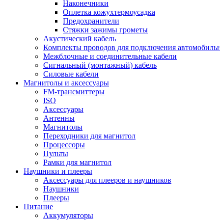
Наконечники
Оплетка кожухтермоусадка
Предохранители
Стяжки зажимы грометы
Акустический кабель
Комплекты проводов для подключения автомобильн
Межблочные и соединительные кабели
Сигнальный (монтажный) кабель
Силовые кабели
Магнитолы и аксессуары
FM-трансмиттеры
ISO
Аксессуары
Антенны
Магнитолы
Переходники для магнитол
Процессоры
Пульты
Рамки для магнитол
Наушники и плееры
Аксессуары для плееров и наушников
Наушники
Плееры
Питание
Аккумуляторы