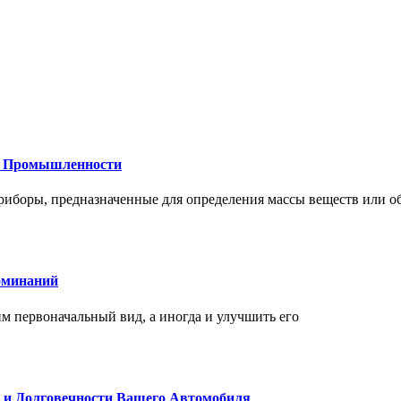
 и Промышленности
иборы, предназначенные для определения массы веществ или об
оминаний
 первоначальный вид, а иногда и улучшить его
и и Долговечности Вашего Автомобиля