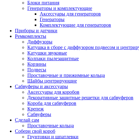
Блоки питания
Генераторы и комплектующие
Аксессуары для генераторов
Генераторы
Комплектующие для генераторов
Приборы и датчики
Ремкомплекты
Диффузоры
Катушка в сборе с диффузором подвесом и центр
Катушки звуковые
Колпаки пылезащитные
Корзины
Подвесы
Проставочные и прижимные кольца
Шайбы центрирующие
Сабвуферы и аксессуары
Аксессуары для коробов
Декоративные защитные решетки для сабвуферов
Короба для сабвуферов
Крепеж
Сабвуферы
Сделай сам
Проставочные кольца
Собери свой короб
Грунтовки и шпатлевки