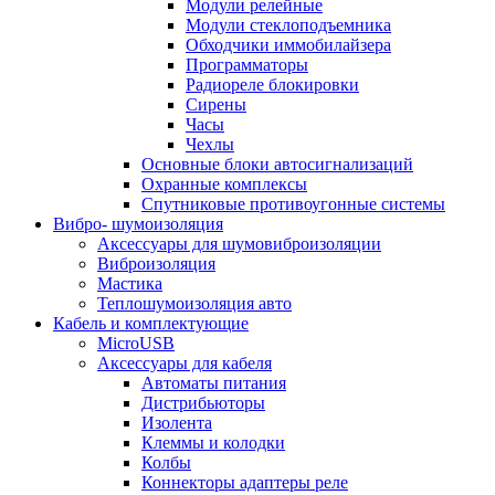
Модули релейные
Модули стеклоподъемника
Обходчики иммобилайзера
Программаторы
Радиореле блокировки
Сирены
Часы
Чехлы
Основные блоки автосигнализаций
Охранные комплексы
Спутниковые противоугонные системы
Вибро- шумоизоляция
Аксессуары для шумовиброизоляции
Виброизоляция
Мастика
Теплошумоизоляция авто
Кабель и комплектующие
MicroUSB
Аксессуары для кабеля
Автоматы питания
Дистрибьюторы
Изолента
Клеммы и колодки
Колбы
Коннекторы адаптеры реле