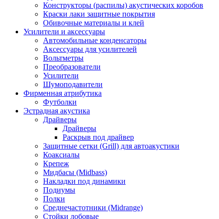
Конструкторы (распилы) акустических коробов
Краски лаки защитные покрытия
Обивочные материалы и клей
Усилители и аксессуары
Автомобильные конденсаторы
Аксессуары для усилителей
Вольтметры
Преобразователи
Усилители
Шумоподавители
Фирменная атрибутика
Футболки
Эстрадная акустика
Драйверы
Драйверы
Раскрыв под драйвер
Защитные сетки (Grill) для автоакустики
Коаксиалы
Крепеж
Мидбасы (Midbass)
Накладки под динамики
Подиумы
Полки
Среднечастотники (Midrange)
Стойки лобовые