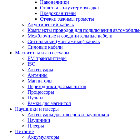
Наконечники
Оплетка кожухтермоусадка
Предохранители
Стяжки зажимы грометы
Акустический кабель
Комплекты проводов для подключения автомобильн
Межблочные и соединительные кабели
Сигнальный (монтажный) кабель
Силовые кабели
Магнитолы и аксессуары
FM-трансмиттеры
ISO
Аксессуары
Антенны
Магнитолы
Переходники для магнитол
Процессоры
Пульты
Рамки для магнитол
Наушники и плееры
Аксессуары для плееров и наушников
Наушники
Плееры
Питание
Аккумуляторы