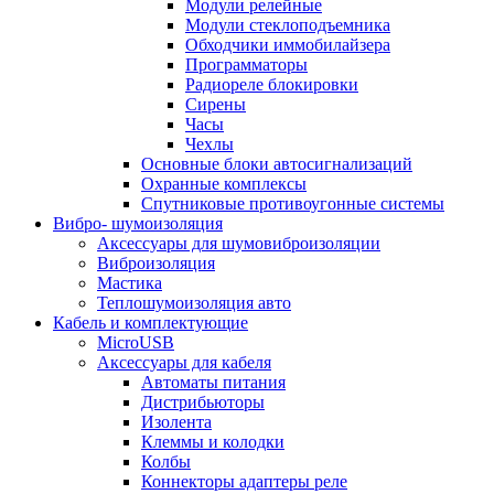
Модули релейные
Модули стеклоподъемника
Обходчики иммобилайзера
Программаторы
Радиореле блокировки
Сирены
Часы
Чехлы
Основные блоки автосигнализаций
Охранные комплексы
Спутниковые противоугонные системы
Вибро- шумоизоляция
Аксессуары для шумовиброизоляции
Виброизоляция
Мастика
Теплошумоизоляция авто
Кабель и комплектующие
MicroUSB
Аксессуары для кабеля
Автоматы питания
Дистрибьюторы
Изолента
Клеммы и колодки
Колбы
Коннекторы адаптеры реле