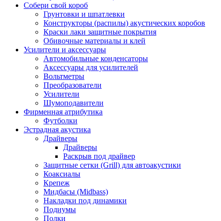
Собери свой короб
Грунтовки и шпатлевки
Конструкторы (распилы) акустических коробов
Краски лаки защитные покрытия
Обивочные материалы и клей
Усилители и аксессуары
Автомобильные конденсаторы
Аксессуары для усилителей
Вольтметры
Преобразователи
Усилители
Шумоподавители
Фирменная атрибутика
Футболки
Эстрадная акустика
Драйверы
Драйверы
Раскрыв под драйвер
Защитные сетки (Grill) для автоакустики
Коаксиалы
Крепеж
Мидбасы (Midbass)
Накладки под динамики
Подиумы
Полки