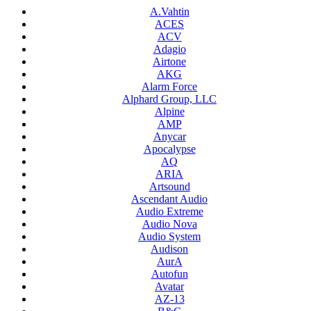
A.Vahtin
ACES
ACV
Adagio
Airtone
AKG
Alarm Force
Alphard Group, LLC
Alpine
AMP
Anycar
Apocalypse
AQ
ARIA
Artsound
Ascendant Audio
Audio Extreme
Audio Nova
Audio System
Audison
AurA
Autofun
Avatar
AZ-13