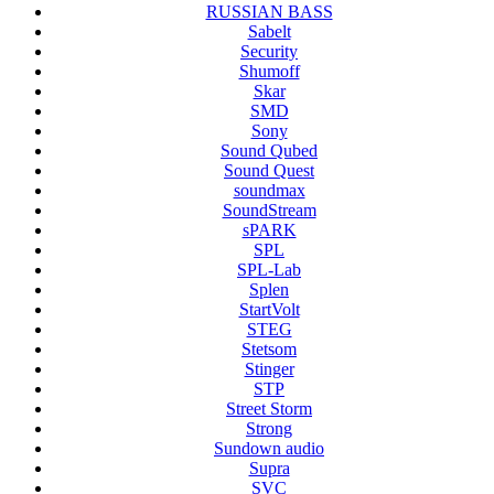
RUSSIAN BASS
Sabelt
Security
Shumoff
Skar
SMD
Sony
Sound Qubed
Sound Quest
soundmax
SoundStream
sPARK
SPL
SPL-Lab
Splen
StartVolt
STEG
Stetsom
Stinger
STP
Street Storm
Strong
Sundown audio
Supra
SVC