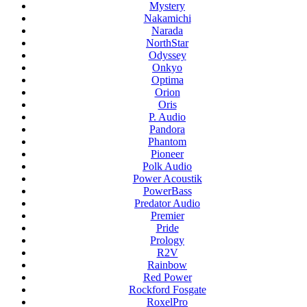
Mystery
Nakamichi
Narada
NorthStar
Odyssey
Onkyo
Optima
Orion
Oris
P. Audio
Pandora
Phantom
Pioneer
Polk Audio
Power Acoustik
PowerBass
Predator Audio
Premier
Pride
Prology
R2V
Rainbow
Red Power
Rockford Fosgate
RoxelPro