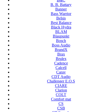
B&C
B. B. Battary
Banner
Bass Warrior
Belsis
Best Balance
Black Hydra
BLAM
Blaupunkt
Bosch
Boss Audio
BrandX
Brax
Brulex
Cadence
Calcell
Carav
CDT Audio
Challenger E.O.S
CIARE
Clarion
COLT
Comfort mat
CS
CSB