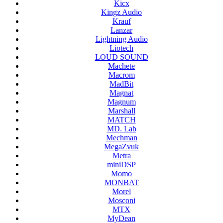
Kicx
Kingz Audio
Krauf
Lanzar
Lightning Audio
Liotech
LOUD SOUND
Machete
Macrom
MadBit
Magnat
Magnum
Marshall
MATCH
MD. Lab
Mechman
MegaZvuk
Metra
miniDSP
Momo
MONBAT
Morel
Mosconi
MTX
MyDean