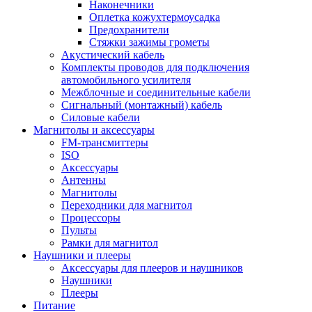
Наконечники
Оплетка кожухтермоусадка
Предохранители
Стяжки зажимы грометы
Акустический кабель
Комплекты проводов для подключения
автомобильного усилителя
Межблочные и соединительные кабели
Сигнальный (монтажный) кабель
Силовые кабели
Магнитолы и аксессуары
FM-трансмиттеры
ISO
Аксессуары
Антенны
Магнитолы
Переходники для магнитол
Процессоры
Пульты
Рамки для магнитол
Наушники и плееры
Аксессуары для плееров и наушников
Наушники
Плееры
Питание