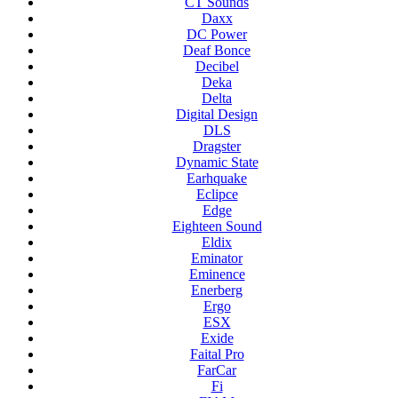
CT Sounds
Daxx
DC Power
Deaf Bonce
Decibel
Deka
Delta
Digital Design
DLS
Dragster
Dynamic State
Earhquake
Eclipce
Edge
Eighteen Sound
Eldix
Eminator
Eminence
Enerberg
Ergo
ESX
Exide
Faital Pro
FarCar
Fi