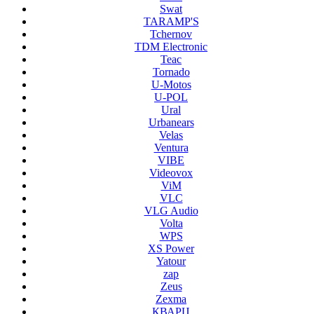
Swat
TARAMP'S
Tchernov
TDM Electronic
Teac
Tornado
U-Motos
U-POL
Ural
Urbanears
Velas
Ventura
VIBE
Videovox
ViM
VLC
VLG Audio
Volta
WPS
XS Power
Yatour
zap
Zeus
Zexma
КВАРЦ