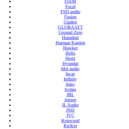
FIAM
Focal
FSD audio
Fusion
Gladen
GLOBAATT
Ground Zero
Hannibal
Harman Kardon
Hawker
Helix
Hertz
Hyundai
Idol audio
Incar
Infinity
Intro
Ivolga
JBL
Jensen
JL Audio
JND
JVC
Kenwood
KicKer