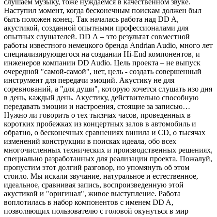
слушаем музыку, тоже нуждаемся в качественном звуке.
Наступил момент, когда бесконечным поискам должен был
быть положен конец. Так началась работа над DD A,
акустикой, созданной опытными профессионалами для
опытных слушателей. DD А – это результат совместной
работы известного немецкого бренда Andrian Audio, много лет
специализирующегося на создании Hi-End компонентов, и
инженеров компании DD Audio. Цель проекта – не выпуск
очередной "самой-самой", нет, цель - создать совершенный
инструмент для передачи эмоций. Акустику не для
соревнований, а "для души", которую хочется слушать изо дня
в день, каждый день. Акустику, действительно способную
передавать эмоции и настроения, стоящие за записью…
Нужно ли говорить о тех тысячах часов, проведенных в
коротких пробежках из концертных залов в автомобиль и
обратно, о бесконечных сравнениях винила и CD, о тысячах
изменений конструкции в поисках идеала, обо всех
многочисленных технических и производственных решениях,
специально разработанных для реализации проекта. Пожалуй,
пропустим этот долгий разговор, но упомянуть об этом
стоило. Мы искали звучание, натуральное и естественное,
идеальное, сравнивая запись, воспроизведенную этой
акустикой и "оригинал", живое выступление. Работа
воплотилась в набор компонентов с именем DD A,
позволяющих пользователю с головой окунуться в мир