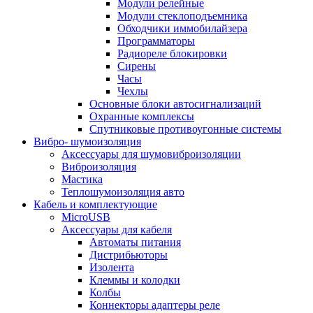
Модули релейные
Модули стеклоподъемника
Обходчики иммобилайзера
Программаторы
Радиореле блокировки
Сирены
Часы
Чехлы
Основные блоки автосигнализаций
Охранные комплексы
Спутниковые противоугонные системы
Вибро- шумоизоляция
Аксессуары для шумовиброизоляции
Виброизоляция
Мастика
Теплошумоизоляция авто
Кабель и комплектующие
MicroUSB
Аксессуары для кабеля
Автоматы питания
Дистрибьюторы
Изолента
Клеммы и колодки
Колбы
Коннекторы адаптеры реле