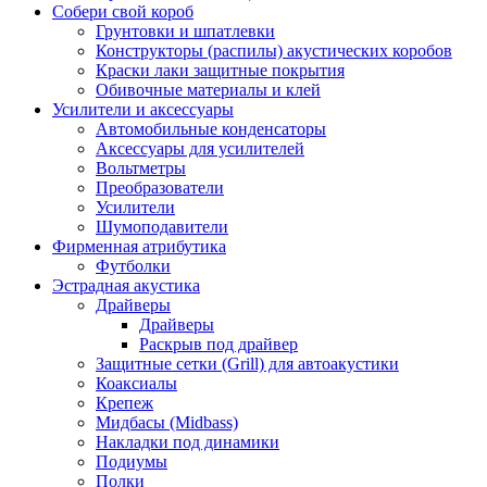
Собери свой короб
Грунтовки и шпатлевки
Конструкторы (распилы) акустических коробов
Краски лаки защитные покрытия
Обивочные материалы и клей
Усилители и аксессуары
Автомобильные конденсаторы
Аксессуары для усилителей
Вольтметры
Преобразователи
Усилители
Шумоподавители
Фирменная атрибутика
Футболки
Эстрадная акустика
Драйверы
Драйверы
Раскрыв под драйвер
Защитные сетки (Grill) для автоакустики
Коаксиалы
Крепеж
Мидбасы (Midbass)
Накладки под динамики
Подиумы
Полки