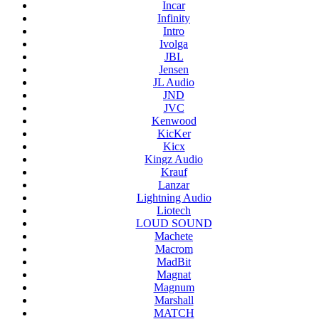
Incar
Infinity
Intro
Ivolga
JBL
Jensen
JL Audio
JND
JVC
Kenwood
KicKer
Kicx
Kingz Audio
Krauf
Lanzar
Lightning Audio
Liotech
LOUD SOUND
Machete
Macrom
MadBit
Magnat
Magnum
Marshall
MATCH