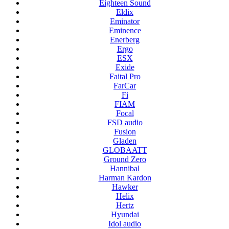
Eighteen Sound
Eldix
Eminator
Eminence
Enerberg
Ergo
ESX
Exide
Faital Pro
FarCar
Fi
FIAM
Focal
FSD audio
Fusion
Gladen
GLOBAATT
Ground Zero
Hannibal
Harman Kardon
Hawker
Helix
Hertz
Hyundai
Idol audio