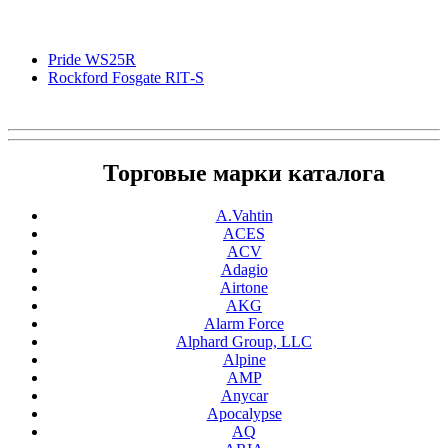
Pride WS25R
Rockford Fosgate RlТ-S
Торговые марки каталога
A.Vahtin
ACES
ACV
Adagio
Airtone
AKG
Alarm Force
Alphard Group, LLC
Alpine
AMP
Anycar
Apocalypse
AQ