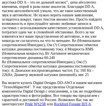
акустика DD A – это не дальний космос", цена абсолютно
вменяема, порой в разы ниже аналогов. Благодаря DD A,
тысячи автолюбителей узнали, что же такое качественный
звук в автомобиле. Не нужно верить нашим заявлениям,
оглядитесь вокруг, таких текстов множество. Просто найдите
возможность и прослушайте заново любимые записи в
системах с использованием качественно установленной DD A,
потратьте один час в спокойной обстановке. Всего за час
изменятся все ваши представления об автозвуке, и вы уже
никогда не согласитесь на что-то меньшее. Re (Номинальное
сопротивление/Импеданс), Ом (?) Сопротивление обмотки
катушки динамика постоянному току. 4 Мощность RMS
(Номинальная мощность), Вт Активное механическое
сопротивление динамика 60-240
Re (Номинальное сопротивление/Импеданс), Ом (?)
Сопротивление обмотки катушки динамика постоянному
току: 4; Диапазон воспроизводимых частот, Гц: 100 Hz -
22kHz; Диаметр звуковой катушки (внешний), мм: 25
Вы можете купить Digital Designs DD-AW3 в нашем магазине
"ТехноМаркет64". У нас представлены Отдельные
компоненты Digital Design с описаниями, а так же подробные
характеристики и фотографии. Все товары мы предлагаем с
гарантией и доставкой по России. Возможно Вас так же
заинтересуют
Pride WS25R
или
Rockford Fosgate RlТ-S
.