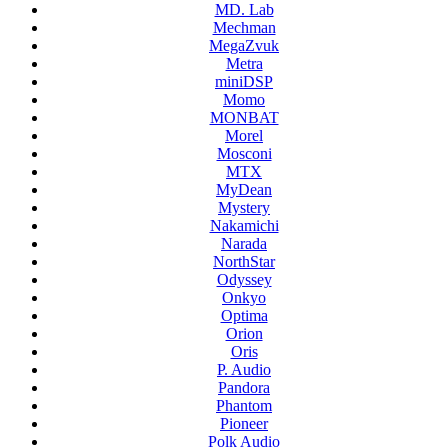
MD. Lab
Mechman
MegaZvuk
Metra
miniDSP
Momo
MONBAT
Morel
Mosconi
MTX
MyDean
Mystery
Nakamichi
Narada
NorthStar
Odyssey
Onkyo
Optima
Orion
Oris
P. Audio
Pandora
Phantom
Pioneer
Polk Audio