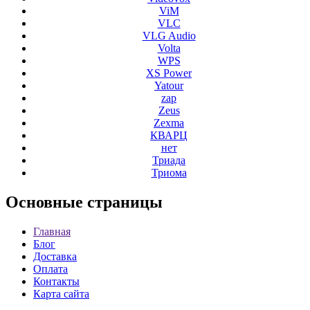
ViM
VLC
VLG Audio
Volta
WPS
XS Power
Yatour
zap
Zeus
Zexma
КВАРЦ
нет
Триада
Триома
Основные
страницы
Главная
Блог
Доставка
Оплата
Контакты
Карта сайта