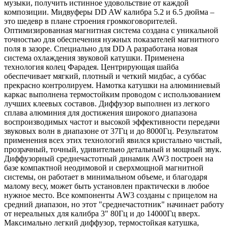
музыки, получить истинное удовольствие от каждой
композиции. Мидвуферы DD AW калибра 5.2 и 6.5 дюйма –
это шедевр в плане строения громкоговорителей.
Оптимизированная магнитная система создана с уникальной
точностью для обеспечения нужных показателей магнитного
поля в зазоре. Специально для DD A разработана новая
система охлаждения звуковой катушки. Применена
технология колец Фарадея. Центрирующая шайба
обеспечивает мягкий, плотный и четкий мидбас, а суббас
прекрасно контролируем. Намотка катушки на алюминиевый
каркас выполнена термостойким проводом с использованием
лучших клеевых составов. Диффузор выполнен из легкого
сплава алюминия для достижения широкого диапазона
воспроизводимых частот и высокой эффективности передачи
звуковых волн в диапазоне от 37Гц и до 8000Гц. Результатом
применения всех этих технологий явился кристально чистый,
прозрачный, точный, удивительно детальный и мощный звук.
Диффузорный среднечастотный динамик AW3 построен на
базе компактной неодимовой и сверхмощной магнитной
системы, он работает в минимальном объеме, и благодаря
малому весу, может быть установлен практически в любое
нужное место. Все компоненты АW3 созданы с прицелом на
средний диапазон, но этот "среднечастотник" начинает работу
от нереальных для калибра 3" 80Гц и до 14000Гц вверх.
Максимально легкий диффузор, термостойкая катушка,