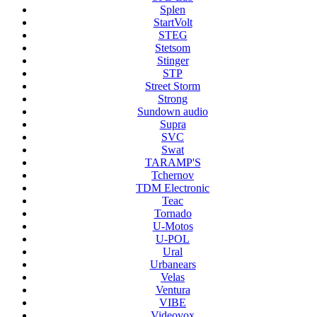
Splen
StartVolt
STEG
Stetsom
Stinger
STP
Street Storm
Strong
Sundown audio
Supra
SVC
Swat
TARAMP'S
Tchernov
TDM Electronic
Teac
Tornado
U-Motos
U-POL
Ural
Urbanears
Velas
Ventura
VIBE
Videovox