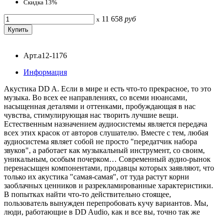
Скидка 13%
11 658
руб
x
Арт.a12-1176
Информация
Акустика DD A. Если в мире и есть что-то прекрасное, то это
музыка. Во всех ее направлениях, со всеми нюансами,
насыщенная деталями и оттенками, пробуждающая в нас
чувства, стимулирующая нас творить лучшие вещи.
Естественным назначением аудиосистемы является передача
всех этих красок от авторов слушателю. Вместе с тем, любая
аудиосистема являет собой не просто "передатчик набора
звуков", а работает как музыкальный инструмент, со своим,
уникальным, особым почерком… Современный аудио-рынок
перенасыщен компонентами, продавцы которых заявляют, что
только их акустика "самая-самая", от туда растут корни
заоблачных ценников и разрекламированные характеристики.
В попытках найти что-то действительно стоящее,
пользователь вынужден перепробовать кучу вариантов. Мы,
люди, работающие в DD Audio, как и все вы, точно так же