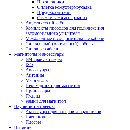
Наконечники
Оплетка кожухтермоусадка
Предохранители
Стяжки зажимы грометы
Акустический кабель
Комплекты проводов для подключения
автомобильного усилителя
Межблочные и соединительные кабели
Сигнальный (монтажный) кабель
Силовые кабели
Магнитолы и аксессуары
FM-трансмиттеры
ISO
Аксессуары
Антенны
Магнитолы
Переходники для магнитол
Процессоры
Пульты
Рамки для магнитол
Наушники и плееры
Аксессуары для плееров и наушников
Наушники
Плееры
Питание