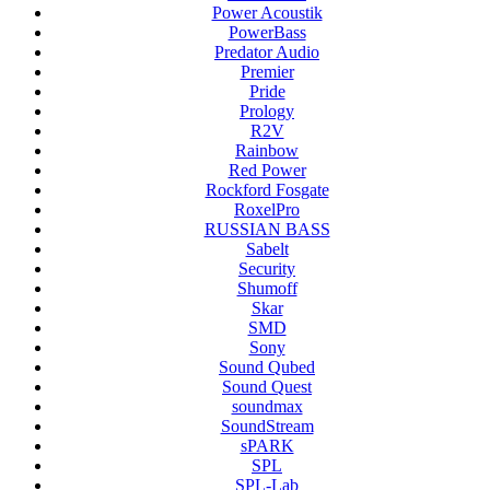
Power Acoustik
PowerBass
Predator Audio
Premier
Pride
Prology
R2V
Rainbow
Red Power
Rockford Fosgate
RoxelPro
RUSSIAN BASS
Sabelt
Security
Shumoff
Skar
SMD
Sony
Sound Qubed
Sound Quest
soundmax
SoundStream
sPARK
SPL
SPL-Lab