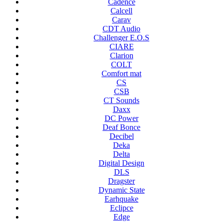
Cadence
Calcell
Carav
CDT Audio
Challenger E.O.S
CIARE
Clarion
COLT
Comfort mat
CS
CSB
CT Sounds
Daxx
DC Power
Deaf Bonce
Decibel
Deka
Delta
Digital Design
DLS
Dragster
Dynamic State
Earhquake
Eclipce
Edge