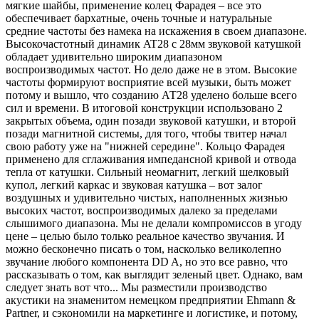
мягкие шайбы, применение колец Фарадея – все это
обеспечивает бархатные, очень точные и натуральные
средние частоты без намека на искажения в своем диапазоне.
Высокочастотный динамик AT28 с 28мм звуковой катушкой
обладает удивительно широким диапазоном
воспроизводимых частот. Но дело даже не в этом. Высокие
частоты формируют восприятие всей музыки, быть может
потому и вышло, что созданию АТ28 уделено больше всего
сил и времени. В итоговой конструкции использовано 2
закрытых объема, один позади звуковой катушки, и второй
позади магнитной системы, для того, чтобы твитер начал
свою работу уже на "нижней середине". Кольцо Фарадея
применено для сглаживания импедансной кривой и отвода
тепла от катушки. Сильный неомагнит, легкий шелковый
купол, легкий каркас и звуковая катушка – вот залог
воздушных и удивительно чистых, наполненных жизнью
высоких частот, воспроизводимых далеко за пределами
слышимого диапазона. Мы не делали компромиссов в угоду
цене – целью было только реальное качество звучания. И
можно бесконечно писать о том, насколько великолепно
звучание любого компонента DD A, но это все равно, что
рассказывать о том, как выглядит зеленый цвет. Однако, вам
следует знать вот что... Мы разместили производство
акустики на знаменитом немецком предприятии Ehmann &
Partner, и сэкономили на маркетинге и логистике, и потому,