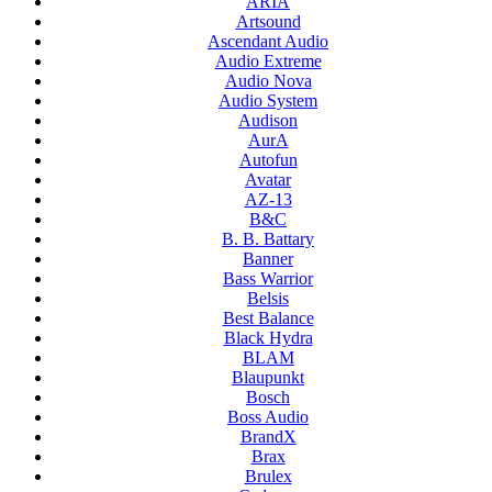
ARIA
Artsound
Ascendant Audio
Audio Extreme
Audio Nova
Audio System
Audison
AurA
Autofun
Avatar
AZ-13
B&C
B. B. Battary
Banner
Bass Warrior
Belsis
Best Balance
Black Hydra
BLAM
Blaupunkt
Bosch
Boss Audio
BrandX
Brax
Brulex