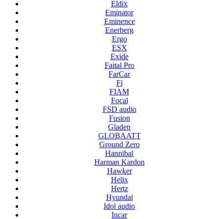
Eldix
Eminator
Eminence
Enerberg
Ergo
ESX
Exide
Faital Pro
FarCar
Fi
FIAM
Focal
FSD audio
Fusion
Gladen
GLOBAATT
Ground Zero
Hannibal
Harman Kardon
Hawker
Helix
Hertz
Hyundai
Idol audio
Incar