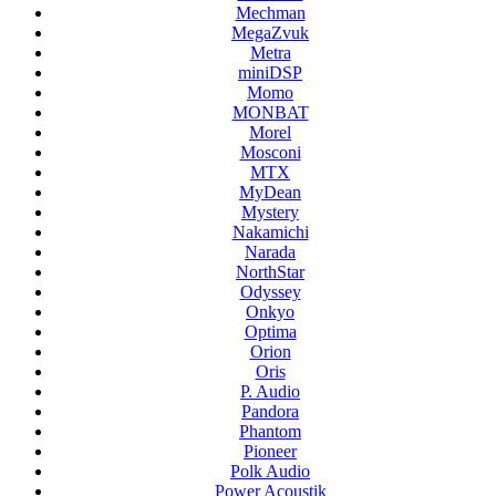
Mechman
MegaZvuk
Metra
miniDSP
Momo
MONBAT
Morel
Mosconi
MTX
MyDean
Mystery
Nakamichi
Narada
NorthStar
Odyssey
Onkyo
Optima
Orion
Oris
P. Audio
Pandora
Phantom
Pioneer
Polk Audio
Power Acoustik