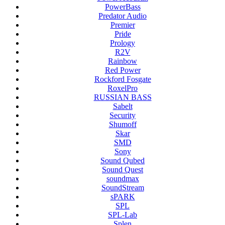
PowerBass
Predator Audio
Premier
Pride
Prology
R2V
Rainbow
Red Power
Rockford Fosgate
RoxelPro
RUSSIAN BASS
Sabelt
Security
Shumoff
Skar
SMD
Sony
Sound Qubed
Sound Quest
soundmax
SoundStream
sPARK
SPL
SPL-Lab
Splen