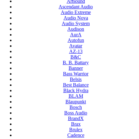
Artsound
Ascendant Audio
Audio Extreme
Audio Nova
Audio System
Audison
AurA
Autofun
Avatar
AZ-13
B&C
B. B. Battary
Banner
Bass Warrior
Belsis
Best Balance
Black Hydra
BLAM
Blaupunkt
Bosch
Boss Audio
BrandX
Brax
Brulex
Cadence