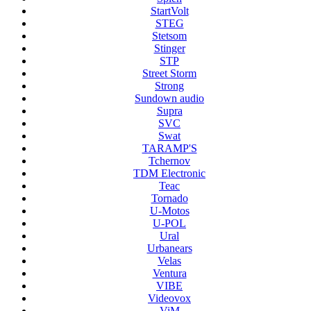
StartVolt
STEG
Stetsom
Stinger
STP
Street Storm
Strong
Sundown audio
Supra
SVC
Swat
TARAMP'S
Tchernov
TDM Electronic
Teac
Tornado
U-Motos
U-POL
Ural
Urbanears
Velas
Ventura
VIBE
Videovox
ViM