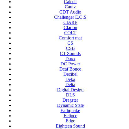
Calcell
Carav
CDT Audio
Challenger E.O.S
CIARE
Clarion
COLT
Comfort mat
CS
CSB
CT Sounds
Daxx
DC Power
Deaf Bonce
Decibel
Deka
Delta
Digital Design
DLS
Dragster
Dynamic State
Earhquake
Eclipce
Edge
Eighteen Sound