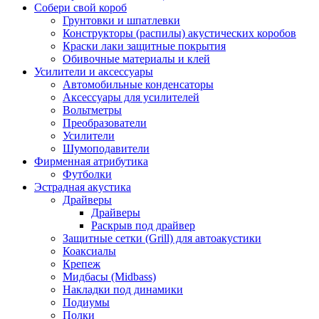
Собери свой короб
Грунтовки и шпатлевки
Конструкторы (распилы) акустических коробов
Краски лаки защитные покрытия
Обивочные материалы и клей
Усилители и аксессуары
Автомобильные конденсаторы
Аксессуары для усилителей
Вольтметры
Преобразователи
Усилители
Шумоподавители
Фирменная атрибутика
Футболки
Эстрадная акустика
Драйверы
Драйверы
Раскрыв под драйвер
Защитные сетки (Grill) для автоакустики
Коаксиалы
Крепеж
Мидбасы (Midbass)
Накладки под динамики
Подиумы
Полки