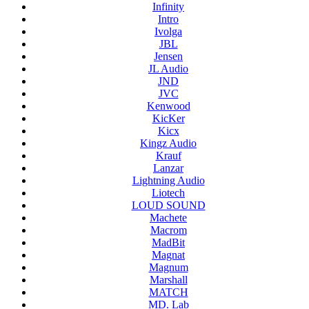
Infinity
Intro
Ivolga
JBL
Jensen
JL Audio
JND
JVC
Kenwood
KicKer
Kicx
Kingz Audio
Krauf
Lanzar
Lightning Audio
Liotech
LOUD SOUND
Machete
Macrom
MadBit
Magnat
Magnum
Marshall
MATCH
MD. Lab