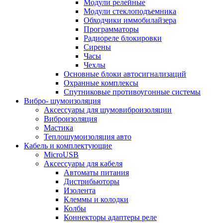
Модули релейные
Модули стеклоподъемника
Обходчики иммобилайзера
Программаторы
Радиореле блокировки
Сирены
Часы
Чехлы
Основные блоки автосигнализаций
Охранные комплексы
Спутниковые противоугонные системы
Вибро- шумоизоляция
Аксессуары для шумовиброизоляции
Виброизоляция
Мастика
Теплошумоизоляция авто
Кабель и комплектующие
MicroUSB
Аксессуары для кабеля
Автоматы питания
Дистрибьюторы
Изолента
Клеммы и колодки
Колбы
Коннекторы адаптеры реле