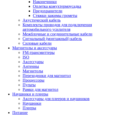
Наконечники
Оплетка кожухтермоусадка
Предохранители
Стяжки зажимы грометы
Акустический кабель
Комплекты проводов для подключения
автомобильного усилителя
Межблочные и соединительные кабели
Сигнальный (монтажный) кабель
Силовые кабели
Магнитолы и аксессуары
FM-трансмиттеры
ISO
Аксессуары
Антенны
Магнитолы
Переходники для магнитол
Процессоры
Пульты
Рамки для магнитол
Наушники и плееры
Аксессуары для плееров и наушников
Наушники
Плееры
Питание