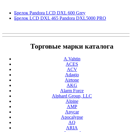
Брелок Pandora LCD DXL 600 Grey
Брелок LCD DXL 465 Pandora DXL5000 PRO
Торговые марки каталога
A.Vahtin
ACES
ACV
Adagio
Airtone
AKG
Alarm Force
Alphard Group, LLC
Alpine
AMP
Anycar
Apocalypse
AQ
ARIA