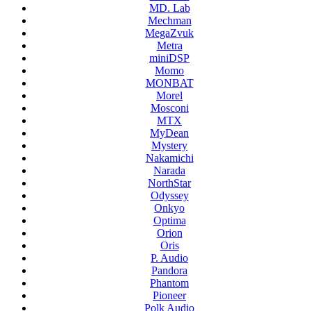
MD. Lab
Mechman
MegaZvuk
Metra
miniDSP
Momo
MONBAT
Morel
Mosconi
MTX
MyDean
Mystery
Nakamichi
Narada
NorthStar
Odyssey
Onkyo
Optima
Orion
Oris
P. Audio
Pandora
Phantom
Pioneer
Polk Audio