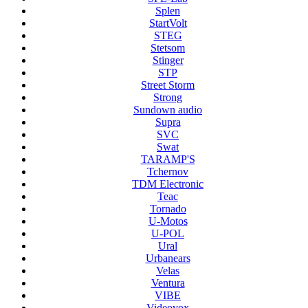
Splen
StartVolt
STEG
Stetsom
Stinger
STP
Street Storm
Strong
Sundown audio
Supra
SVC
Swat
TARAMP'S
Tchernov
TDM Electronic
Teac
Tornado
U-Motos
U-POL
Ural
Urbanears
Velas
Ventura
VIBE
Videovox