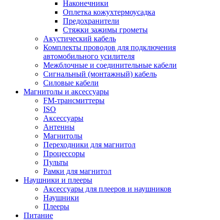
Наконечники
Оплетка кожухтермоусадка
Предохранители
Стяжки зажимы грометы
Акустический кабель
Комплекты проводов для подключения
автомобильного усилителя
Межблочные и соединительные кабели
Сигнальный (монтажный) кабель
Силовые кабели
Магнитолы и аксессуары
FM-трансмиттеры
ISO
Аксессуары
Антенны
Магнитолы
Переходники для магнитол
Процессоры
Пульты
Рамки для магнитол
Наушники и плееры
Аксессуары для плееров и наушников
Наушники
Плееры
Питание