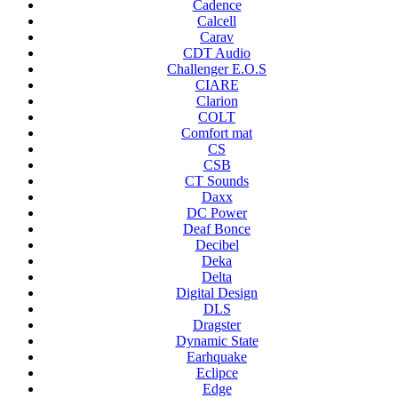
Cadence
Calcell
Carav
CDT Audio
Challenger E.O.S
CIARE
Clarion
COLT
Comfort mat
CS
CSB
CT Sounds
Daxx
DC Power
Deaf Bonce
Decibel
Deka
Delta
Digital Design
DLS
Dragster
Dynamic State
Earhquake
Eclipce
Edge