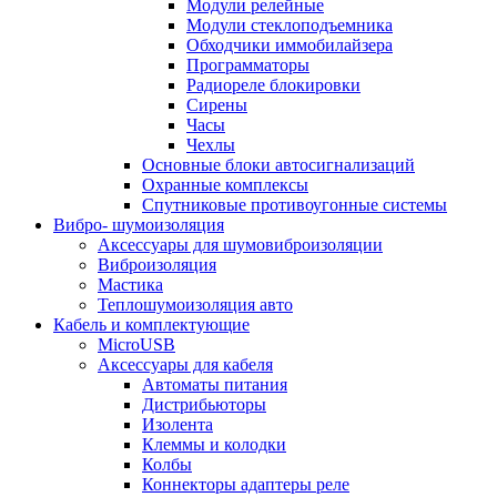
Модули релейные
Модули стеклоподъемника
Обходчики иммобилайзера
Программаторы
Радиореле блокировки
Сирены
Часы
Чехлы
Основные блоки автосигнализаций
Охранные комплексы
Спутниковые противоугонные системы
Вибро- шумоизоляция
Аксессуары для шумовиброизоляции
Виброизоляция
Мастика
Теплошумоизоляция авто
Кабель и комплектующие
MicroUSB
Аксессуары для кабеля
Автоматы питания
Дистрибьюторы
Изолента
Клеммы и колодки
Колбы
Коннекторы адаптеры реле