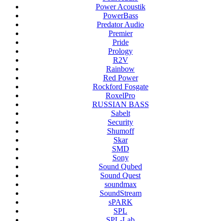
Power Acoustik
PowerBass
Predator Audio
Premier
Pride
Prology
R2V
Rainbow
Red Power
Rockford Fosgate
RoxelPro
RUSSIAN BASS
Sabelt
Security
Shumoff
Skar
SMD
Sony
Sound Qubed
Sound Quest
soundmax
SoundStream
sPARK
SPL
SPL-Lab