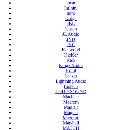
Incar
Infinity
Intro
Ivolga
JBL
Jensen
JL Audio
JND
JVC
Kenwood
KicKer
Kicx
Kingz Audio
Krauf
Lanzar
Lightning Audio
Liotech
LOUD SOUND
Machete
Macrom
MadBit
Magnat
Magnum
Marshall
MATCH