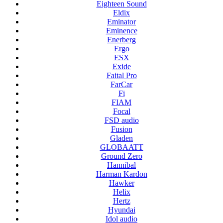
Eighteen Sound
Eldix
Eminator
Eminence
Enerberg
Ergo
ESX
Exide
Faital Pro
FarCar
Fi
FIAM
Focal
FSD audio
Fusion
Gladen
GLOBAATT
Ground Zero
Hannibal
Harman Kardon
Hawker
Helix
Hertz
Hyundai
Idol audio