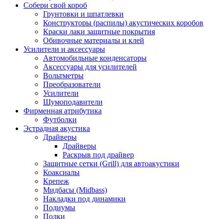
Собери свой короб
Грунтовки и шпатлевки
Конструкторы (распилы) акустических коробов
Краски лаки защитные покрытия
Обивочные материалы и клей
Усилители и аксессуары
Автомобильные конденсаторы
Аксессуары для усилителей
Вольтметры
Преобразователи
Усилители
Шумоподавители
Фирменная атрибутика
Футболки
Эстрадная акустика
Драйверы
Драйверы
Раскрыв под драйвер
Защитные сетки (Grill) для автоакустики
Коаксиалы
Крепеж
Мидбасы (Midbass)
Накладки под динамики
Подиумы
Полки