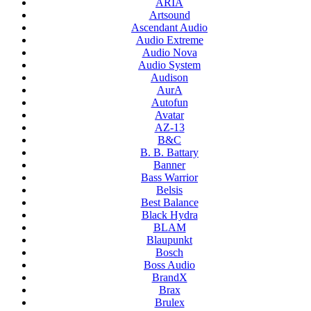
ARIA
Artsound
Ascendant Audio
Audio Extreme
Audio Nova
Audio System
Audison
AurA
Autofun
Avatar
AZ-13
B&C
B. B. Battary
Banner
Bass Warrior
Belsis
Best Balance
Black Hydra
BLAM
Blaupunkt
Bosch
Boss Audio
BrandX
Brax
Brulex