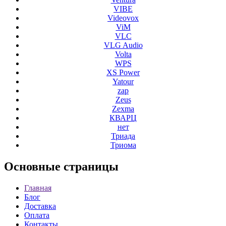
VIBE
Videovox
ViM
VLC
VLG Audio
Volta
WPS
XS Power
Yatour
zap
Zeus
Zexma
КВАРЦ
нет
Триада
Триома
Основные
страницы
Главная
Блог
Доставка
Оплата
Контакты