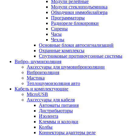
Модули релейные
Модули стеклоподъемника
Обходчики иммобилайзера
Программаторы
Радиореле блокировки
Сирены
Часы
Чехлы
Основные блоки автосигнализаций
Охранные комплексы
Спутниковые противоугонные системы
Вибро- шумоизоляция
Аксессуары для шумовиброизоляции
Виброизоляция
Мастика
Теплошумоизоляция авто
Кабель и комплектующие
MicroUSB
Аксессуары для кабеля
Автоматы питания
Дистрибьюторы
Изолента
Клеммы и колодки
Колбы
Коннекторы адаптеры реле