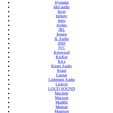
Hyundai
Idol audio
Incar
Infinity
Intro
Ivolga
JBL
Jensen
JL Audio
JND
JVC
Kenwood
KicKer
Kicx
Kingz Audio
Krauf
Lanzar
Lightning Audio
Liotech
LOUD SOUND
Machete
Macrom
MadBit
Magnat
Magnum