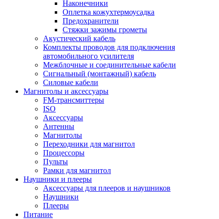
Наконечники
Оплетка кожухтермоусадка
Предохранители
Стяжки зажимы грометы
Акустический кабель
Комплекты проводов для подключения
автомобильного усилителя
Межблочные и соединительные кабели
Сигнальный (монтажный) кабель
Силовые кабели
Магнитолы и аксессуары
FM-трансмиттеры
ISO
Аксессуары
Антенны
Магнитолы
Переходники для магнитол
Процессоры
Пульты
Рамки для магнитол
Наушники и плееры
Аксессуары для плееров и наушников
Наушники
Плееры
Питание