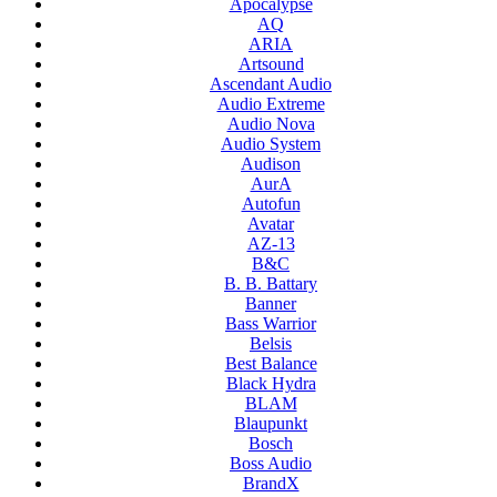
Apocalypse
AQ
ARIA
Artsound
Ascendant Audio
Audio Extreme
Audio Nova
Audio System
Audison
AurA
Autofun
Avatar
AZ-13
B&C
B. B. Battary
Banner
Bass Warrior
Belsis
Best Balance
Black Hydra
BLAM
Blaupunkt
Bosch
Boss Audio
BrandX