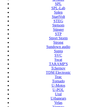
SPL
SPL-Lab
Splen
StartVolt
STEG
Stetsom
Stinger
STP
Street Storm
Strong
Sundown audio
Supra
SVC
Swat
TARAMP'S
Tchernov
TDM Electronic
Teac
Tornado
U-Motos
U-POL
Ural
Urbanears
Velas
Ventura