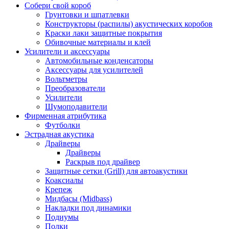
Собери свой короб
Грунтовки и шпатлевки
Конструкторы (распилы) акустических коробов
Краски лаки защитные покрытия
Обивочные материалы и клей
Усилители и аксессуары
Автомобильные конденсаторы
Аксессуары для усилителей
Вольтметры
Преобразователи
Усилители
Шумоподавители
Фирменная атрибутика
Футболки
Эстрадная акустика
Драйверы
Драйверы
Раскрыв под драйвер
Защитные сетки (Grill) для автоакустики
Коаксиалы
Крепеж
Мидбасы (Midbass)
Накладки под динамики
Подиумы
Полки