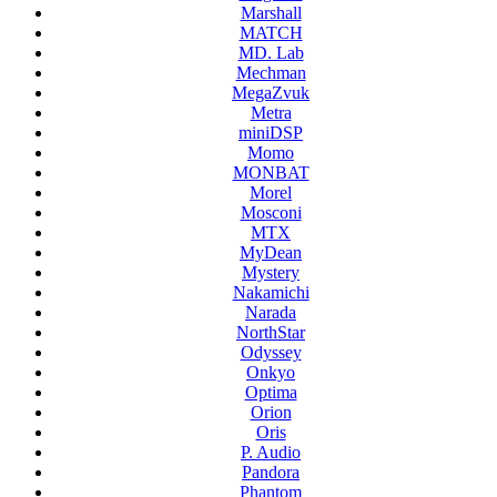
Marshall
MATCH
MD. Lab
Mechman
MegaZvuk
Metra
miniDSP
Momo
MONBAT
Morel
Mosconi
MTX
MyDean
Mystery
Nakamichi
Narada
NorthStar
Odyssey
Onkyo
Optima
Orion
Oris
P. Audio
Pandora
Phantom