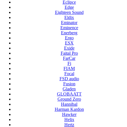
Eclipce
Edge
Eighteen Sound
Eldix
Eminator
Eminence
Enerberg
Ergo
ESX
Exide
Faital Pro
FarCar
Fi
FIAM
Focal
FSD audio
Fusion
Gladen
GLOBAATT
Ground Zero
Hannibal
Harman Kardon
Hawker
Helix
Hertz