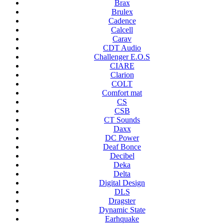
Brax
Brulex
Cadence
Calcell
Carav
CDT Audio
Challenger E.O.S
CIARE
Clarion
COLT
Comfort mat
CS
CSB
CT Sounds
Daxx
DC Power
Deaf Bonce
Decibel
Deka
Delta
Digital Design
DLS
Dragster
Dynamic State
Earhquake