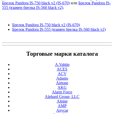
Брелок Pandora IS-750 black v2 (IS-670)
или
Брелок Pandora IS-
555 (взамен брелка IS-560 black v2)
.
Брелок Pandora IS-750 black v2 (IS-670)
Брелок Pandora IS-555 (взамен брелка IS-560 black v2)
Торговые марки каталога
A.Vahtin
ACES
ACV
Adagio
Airtone
AKG
Alarm Force
Alphard Group, LLC
Alpine
AMP
Anycar