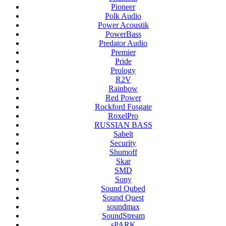
Pioneer
Polk Audio
Power Acoustik
PowerBass
Predator Audio
Premier
Pride
Prology
R2V
Rainbow
Red Power
Rockford Fosgate
RoxelPro
RUSSIAN BASS
Sabelt
Security
Shumoff
Skar
SMD
Sony
Sound Qubed
Sound Quest
soundmax
SoundStream
sPARK