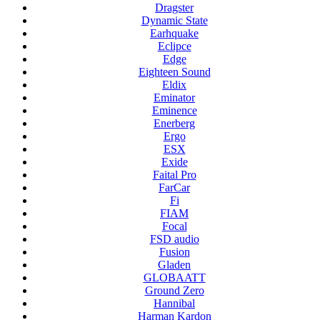
Dragster
Dynamic State
Earhquake
Eclipce
Edge
Eighteen Sound
Eldix
Eminator
Eminence
Enerberg
Ergo
ESX
Exide
Faital Pro
FarCar
Fi
FIAM
Focal
FSD audio
Fusion
Gladen
GLOBAATT
Ground Zero
Hannibal
Harman Kardon