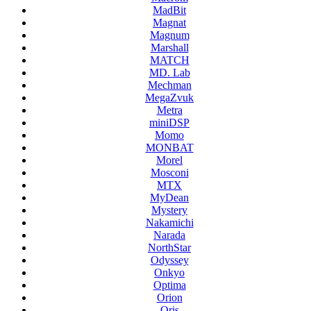
MadBit
Magnat
Magnum
Marshall
MATCH
MD. Lab
Mechman
MegaZvuk
Metra
miniDSP
Momo
MONBAT
Morel
Mosconi
MTX
MyDean
Mystery
Nakamichi
Narada
NorthStar
Odyssey
Onkyo
Optima
Orion
Oris