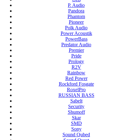
P. Audio
Pandora
Phantom
Pioneer
Polk Audio
Power Acoustik
PowerBass
Predator Audio
Premier
Pride
Prology
R2V
Rainbow
Red Power
Rockford Fosgate
RoxelPro
RUSSIAN BASS
Sabelt
Security
Shumoff
Skar
SMD
Sony
Sound Qubed