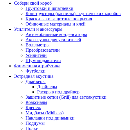
Собери свой короб
Грунтовки и шпатлевки
Конструкторы (распилы) акустических коробов
Краски лаки защитные покрытия
Обивочные материалы и клей
Усилители и аксессуары
Автомобильные конденсаторы
Аксессуары для усилителей
Вольтметры
Преобразователи
Усилители
Шумоподавители
Фирменная атрибутика
Футболки
Эстрадная акустика
Драйверы
Драйверы
Раскрыв под драйвер
Защитные сетки (Grill) для автоакустики
Коаксиалы
Крепеж
Мидбасы (Midbass)
Накладки под динамики
Подиумы
Полки