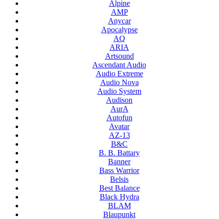
Alpine
AMP
Anycar
Apocalypse
AQ
ARIA
Artsound
Ascendant Audio
Audio Extreme
Audio Nova
Audio System
Audison
AurA
Autofun
Avatar
AZ-13
B&C
B. B. Battary
Banner
Bass Warrior
Belsis
Best Balance
Black Hydra
BLAM
Blaupunkt