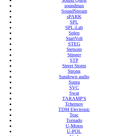
Sound Quest
soundmax
SoundStream
sPARK
SPL
SPL-Lab
Splen
StartVolt
STEG
Stetsom
Stinger
STP
Street Storm
Strong
Sundown audio
Supra
SVC
Swat
TARAMP'S
Tchernov
TDM Electronic
Teac
Tornado
U-Motos
U-POL