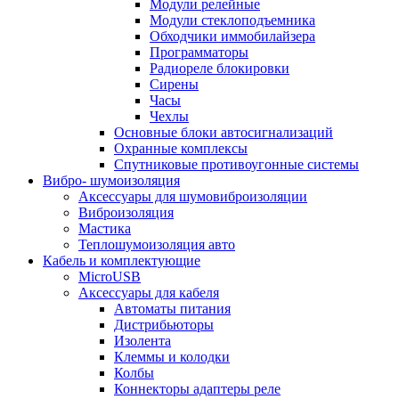
Модули релейные
Модули стеклоподъемника
Обходчики иммобилайзера
Программаторы
Радиореле блокировки
Сирены
Часы
Чехлы
Основные блоки автосигнализаций
Охранные комплексы
Спутниковые противоугонные системы
Вибро- шумоизоляция
Аксессуары для шумовиброизоляции
Виброизоляция
Мастика
Теплошумоизоляция авто
Кабель и комплектующие
MicroUSB
Аксессуары для кабеля
Автоматы питания
Дистрибьюторы
Изолента
Клеммы и колодки
Колбы
Коннекторы адаптеры реле