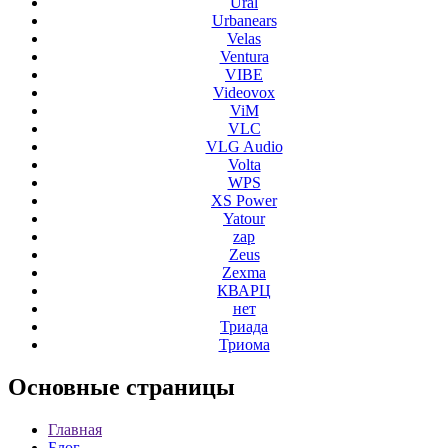
Ural
Urbanears
Velas
Ventura
VIBE
Videovox
ViM
VLC
VLG Audio
Volta
WPS
XS Power
Yatour
zap
Zeus
Zexma
КВАРЦ
нет
Триада
Триома
Основные
страницы
Главная
Блог