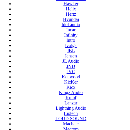
Hawker
Helix
Hertz
Hyundai
Idol audio
Incar
Infinity
Intro
Ivolga
JBL
Jensen
JL Audio
JND
JVC
Kenwood
KicKer
Kicx
Kingz Audio
Krauf
Lanzar
Lightning Audio
Liotech
LOUD SOUND
Machete
Macrom