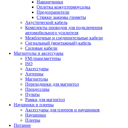
Наконечники
Оплетка кожухтермоусадка
Предохранители
Стяжки зажимы грометы
Акустический кабель
Комплекты проводов для подключения
автомобильного усилителя
Межблочные и соединительные кабели
Сигнальный (монтажный) кабель
Силовые кабели
Магнитолы и аксессуары
FM-трансмиттеры
ISO
Аксессуары
Антенны
Магнитолы
Переходники для магнитол
Процессоры
Пульты
Рамки для магнитол
Наушники и плееры
Аксессуары для плееров и наушников
Наушники
Плееры
Питание