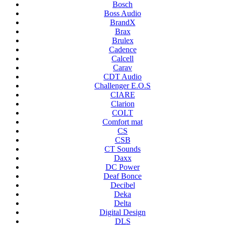
Bosch
Boss Audio
BrandX
Brax
Brulex
Cadence
Calcell
Carav
CDT Audio
Challenger E.O.S
CIARE
Clarion
COLT
Comfort mat
CS
CSB
CT Sounds
Daxx
DC Power
Deaf Bonce
Decibel
Deka
Delta
Digital Design
DLS