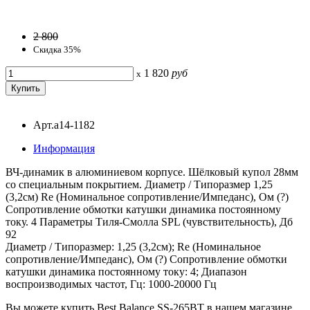
2 800
Скидка 35%
1 820
руб
x
Арт.a14-1182
Информация
ВЧ-динамик в алюминиевом корпусе. Шёлковый купол 28мм
со специальным покрытием. Диаметр / Типоразмер 1,25
(3,2см) Re (Номинальное сопротивление/Импеданс), Ом (?)
Сопротивление обмотки катушки динамика постоянному
току. 4 Параметры Тиля-Смолла SPL (чувствительность), Дб
92
Диаметр / Типоразмер: 1,25 (3,2см); Re (Номинальное
сопротивление/Импеданс), Ом (?) Сопротивление обмотки
катушки динамика постоянному току: 4; Диапазон
воспроизводимых частот, Гц: 1000-20000 Гц
Вы можете купить Best Balance SS-265BT в нашем магазине