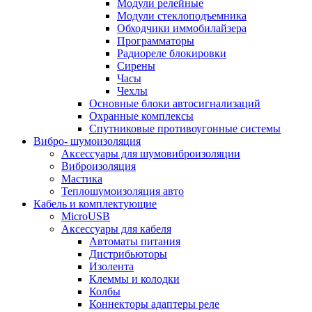
Модули релейные
Модули стеклоподъемника
Обходчики иммобилайзера
Программаторы
Радиореле блокировки
Сирены
Часы
Чехлы
Основные блоки автосигнализаций
Охранные комплексы
Спутниковые противоугонные системы
Вибро- шумоизоляция
Аксессуары для шумовиброизоляции
Виброизоляция
Мастика
Теплошумоизоляция авто
Кабель и комплектующие
MicroUSB
Аксессуары для кабеля
Автоматы питания
Дистрибьюторы
Изолента
Клеммы и колодки
Колбы
Коннекторы адаптеры реле