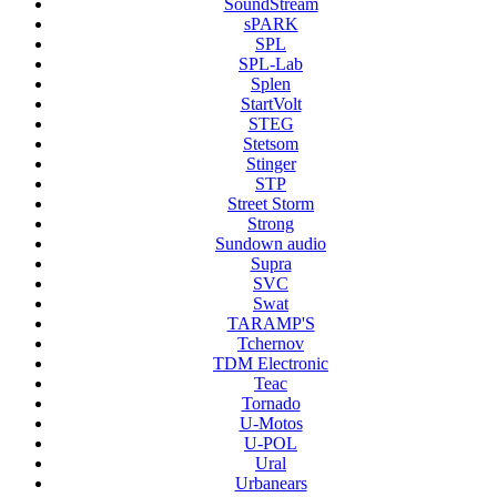
SoundStream
sPARK
SPL
SPL-Lab
Splen
StartVolt
STEG
Stetsom
Stinger
STP
Street Storm
Strong
Sundown audio
Supra
SVC
Swat
TARAMP'S
Tchernov
TDM Electronic
Teac
Tornado
U-Motos
U-POL
Ural
Urbanears