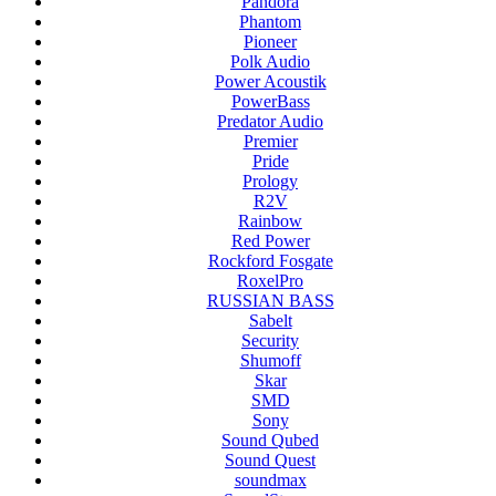
Pandora
Phantom
Pioneer
Polk Audio
Power Acoustik
PowerBass
Predator Audio
Premier
Pride
Prology
R2V
Rainbow
Red Power
Rockford Fosgate
RoxelPro
RUSSIAN BASS
Sabelt
Security
Shumoff
Skar
SMD
Sony
Sound Qubed
Sound Quest
soundmax