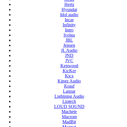
Hertz
Hyundai
Idol audio
Incar
Infinity
Intro
Ivolga
JBL
Jensen
JL Audio
JND
JVC
Kenwood
KicKer
Kicx
Kingz Audio
Krauf
Lanzar
Lightning Audio
Liotech
LOUD SOUND
Machete
Macrom
MadBit
Magnat