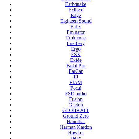
Earhquake
Eclipce
Edge
Eighteen Sound
Eldix
Eminator
Eminence
Enerberg
Ergo
ESX
Exide
Faital Pro
FarCar
Fi
FIAM
Focal
FSD audio
Fusion
Gladen
GLOBAATT
Ground Zero
Hannibal
Harman Kardon
Hawker
Helix