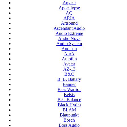
Anycar
Apocalypse
AQ
ARIA
Artsound
Ascendant Audio
Audio Extreme
Audio Nova
Audio System
Audison
AurA
Autofun
Avatar
AZ-13
B&C
B. B. Battary
Banner
Bass Warrior
Belsis
Best Balance
Black Hydra
BLAM
Blaupunkt
Bosch
Boss Audio