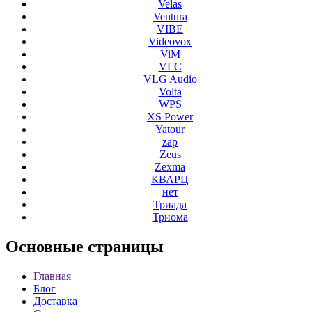
Velas
Ventura
VIBE
Videovox
ViM
VLC
VLG Audio
Volta
WPS
XS Power
Yatour
zap
Zeus
Zexma
КВАРЦ
нет
Триада
Триома
Основные
страницы
Главная
Блог
Доставка