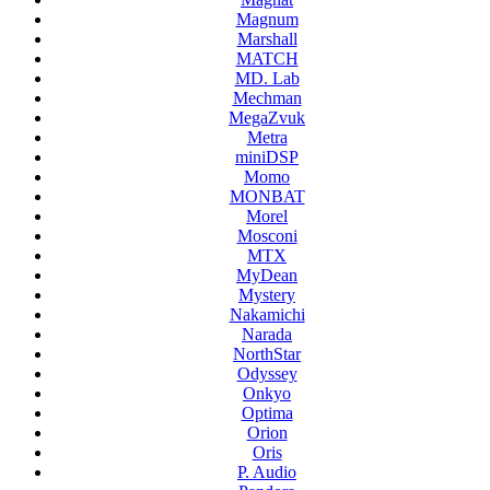
Magnum
Marshall
MATCH
MD. Lab
Mechman
MegaZvuk
Metra
miniDSP
Momo
MONBAT
Morel
Mosconi
MTX
MyDean
Mystery
Nakamichi
Narada
NorthStar
Odyssey
Onkyo
Optima
Orion
Oris
P. Audio