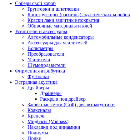
Собери свой короб
Грунтовки и шпатлевки
Конструкторы (распилы) акустических коробов
Краски лаки защитные покрытия
Обивочные материалы и клей
Усилители и аксессуары
Автомобильные конденсаторы
Аксессуары для усилителей
Вольтметры
Преобразователи
Усилители
Шумоподавители
Фирменная атрибутика
Футболки
Эстрадная акустика
Драйверы
Драйверы
Раскрыв под драйвер
Защитные сетки (Grill) для автоакустики
Коаксиалы
Крепеж
Мидбасы (Midbass)
Накладки под динамики
Подиумы
Полки