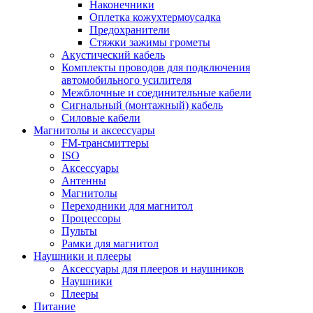
Наконечники
Оплетка кожухтермоусадка
Предохранители
Стяжки зажимы грометы
Акустический кабель
Комплекты проводов для подключения
автомобильного усилителя
Межблочные и соединительные кабели
Сигнальный (монтажный) кабель
Силовые кабели
Магнитолы и аксессуары
FM-трансмиттеры
ISO
Аксессуары
Антенны
Магнитолы
Переходники для магнитол
Процессоры
Пульты
Рамки для магнитол
Наушники и плееры
Аксессуары для плееров и наушников
Наушники
Плееры
Питание