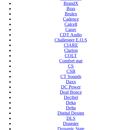
BrandX
Brax
Brulex
Cadence
Calcell
Carav
CDT Audio
Challenger E.O.S
CIARE
Clarion
COLT
Comfort mat
CS
CSB
CT Sounds
Daxx
DC Power
Deaf Bonce
Decibel
Deka
Delta
Digital Design
DLS
Dragster
Dynamic State