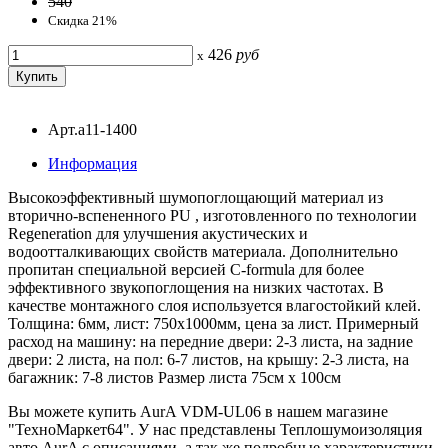
540
Скидка 21%
426
руб
x
Арт.a11-1400
Информация
Высокоэффективный шумопоглощающий материал из
вторично-вспененного PU , изготовленного по технологии
Regeneration для улучшения акустических и
водоотталкивающих свойств материала. Дополнительно
пропитан специальной версией C-formula для более
эффективного звукопоглощения на низких частотах. В
качестве монтажного слоя используется влагостойкий клей.
Толщина: 6мм, лист: 750х1000мм, цена за лист. Примерный
расход на машину: на передние двери: 2-3 листа, на задние
двери: 2 листа, на пол: 6-7 листов, на крышу: 2-3 листа, на
багажник: 7-8 листов Размер листа 75см х 100см
Вы можете купить AurA VDM-UL06 в нашем магазине
"ТехноМаркет64". У нас представлены Теплошумоизоляция
авто AurA с описаниями, а так же подробные характеристики