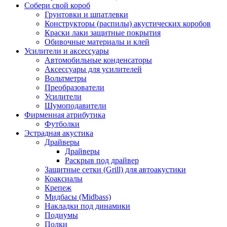
Собери свой короб
Грунтовки и шпатлевки
Конструкторы (распилы) акустических коробов
Краски лаки защитные покрытия
Обивочные материалы и клей
Усилители и аксессуары
Автомобильные конденсаторы
Аксессуары для усилителей
Вольтметры
Преобразователи
Усилители
Шумоподавители
Фирменная атрибутика
Футболки
Эстрадная акустика
Драйверы
Драйверы
Раскрыв под драйвер
Защитные сетки (Grill) для автоакустики
Коаксиалы
Крепеж
Мидбасы (Midbass)
Накладки под динамики
Подиумы
Полки