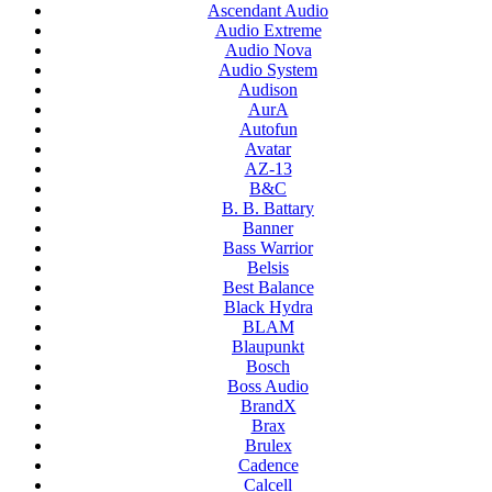
Ascendant Audio
Audio Extreme
Audio Nova
Audio System
Audison
AurA
Autofun
Avatar
AZ-13
B&C
B. B. Battary
Banner
Bass Warrior
Belsis
Best Balance
Black Hydra
BLAM
Blaupunkt
Bosch
Boss Audio
BrandX
Brax
Brulex
Cadence
Calcell