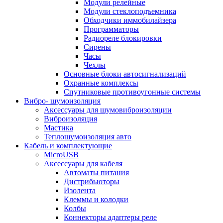
Модули релейные
Модули стеклоподъемника
Обходчики иммобилайзера
Программаторы
Радиореле блокировки
Сирены
Часы
Чехлы
Основные блоки автосигнализаций
Охранные комплексы
Спутниковые противоугонные системы
Вибро- шумоизоляция
Аксессуары для шумовиброизоляции
Виброизоляция
Мастика
Теплошумоизоляция авто
Кабель и комплектующие
MicroUSB
Аксессуары для кабеля
Автоматы питания
Дистрибьюторы
Изолента
Клеммы и колодки
Колбы
Коннекторы адаптеры реле