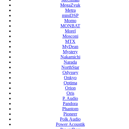
MegaZvuk
Metra
miniDSP
Momo
MONBAT
Morel
Mosconi
MTX
MyDean
Mystery
Nakamichi
Narada
NorthStar
Odyssey
Onkyo
Optima
Orion
Oris
P. Audio
Pandora
Phantom
Pioneer
Polk Audio
Power Acoustik