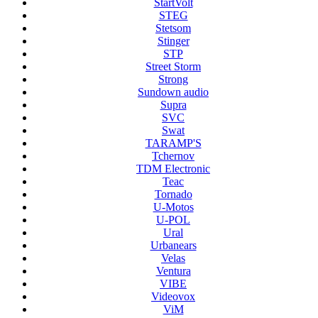
StartVolt
STEG
Stetsom
Stinger
STP
Street Storm
Strong
Sundown audio
Supra
SVC
Swat
TARAMP'S
Tchernov
TDM Electronic
Teac
Tornado
U-Motos
U-POL
Ural
Urbanears
Velas
Ventura
VIBE
Videovox
ViM