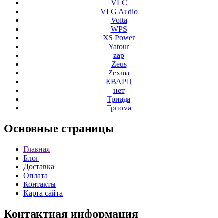
VLC
VLG Audio
Volta
WPS
XS Power
Yatour
zap
Zeus
Zexma
КВАРЦ
нет
Триада
Триома
Основные
страницы
Главная
Блог
Доставка
Оплата
Контакты
Карта сайта
Контактная
информация