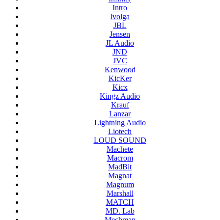
Intro
Ivolga
JBL
Jensen
JL Audio
JND
JVC
Kenwood
KicKer
Kicx
Kingz Audio
Krauf
Lanzar
Lightning Audio
Liotech
LOUD SOUND
Machete
Macrom
MadBit
Magnat
Magnum
Marshall
MATCH
MD. Lab
Mechman