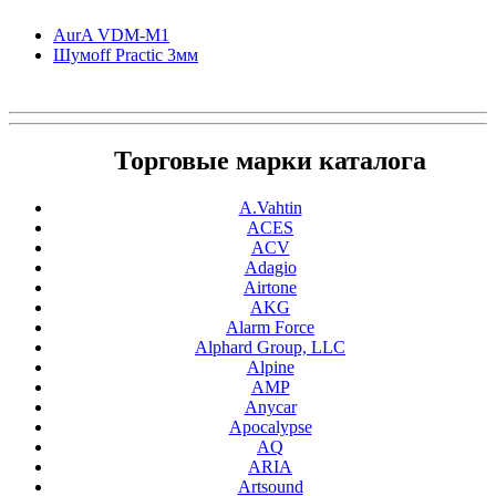
AurA VDM-M1
Шумоff Practic 3мм
Торговые марки каталога
A.Vahtin
ACES
ACV
Adagio
Airtone
AKG
Alarm Force
Alphard Group, LLC
Alpine
AMP
Anycar
Apocalypse
AQ
ARIA
Artsound