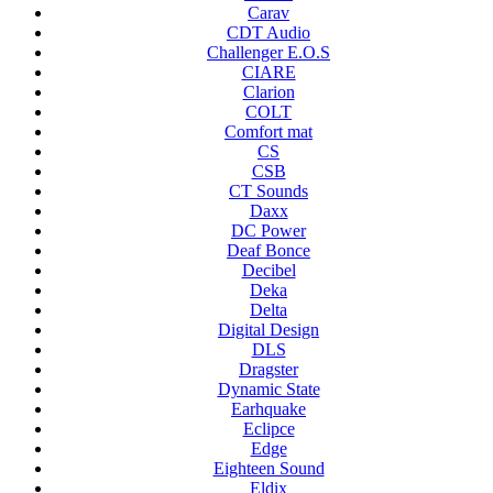
Carav
CDT Audio
Challenger E.O.S
CIARE
Clarion
COLT
Comfort mat
CS
CSB
CT Sounds
Daxx
DC Power
Deaf Bonce
Decibel
Deka
Delta
Digital Design
DLS
Dragster
Dynamic State
Earhquake
Eclipce
Edge
Eighteen Sound
Eldix