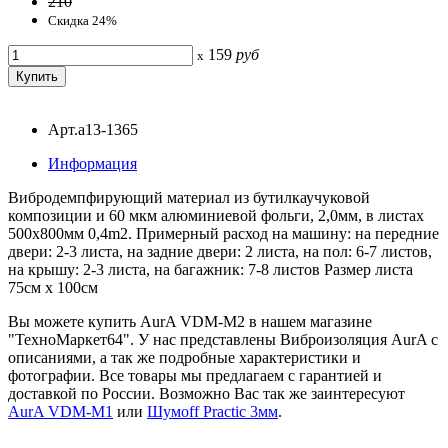
210
Скидка 24%
159
руб
x
Арт.a13-1365
Информация
Вибродемпфирующий материал из бутилкаучуковой
композиции и 60 мкм алюминиевой фольги, 2,0мм, в листах
500х800мм 0,4m2. Примерный расход на машину: на передние
двери: 2-3 листа, на задние двери: 2 листа, на пол: 6-7 листов,
на крышу: 2-3 листа, на багажник: 7-8 листов Размер листа
75см х 100см
Вы можете купить AurA VDM-M2 в нашем магазине
"ТехноМаркет64". У нас представлены Виброизоляция AurA с
описаниями, а так же подробные характеристики и
фотографии. Все товары мы предлагаем с гарантией и
доставкой по России. Возможно Вас так же заинтересуют
AurA VDM-M1
или
Шумоff Practic 3мм
.