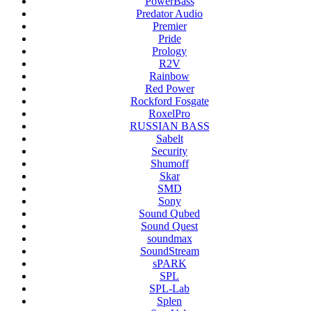
PowerBass
Predator Audio
Premier
Pride
Prology
R2V
Rainbow
Red Power
Rockford Fosgate
RoxelPro
RUSSIAN BASS
Sabelt
Security
Shumoff
Skar
SMD
Sony
Sound Qubed
Sound Quest
soundmax
SoundStream
sPARK
SPL
SPL-Lab
Splen