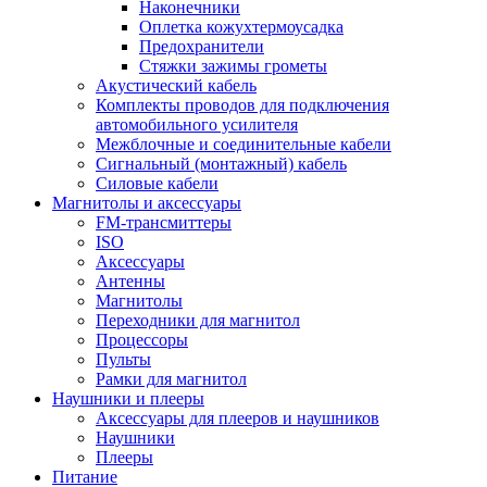
Наконечники
Оплетка кожухтермоусадка
Предохранители
Стяжки зажимы грометы
Акустический кабель
Комплекты проводов для подключения
автомобильного усилителя
Межблочные и соединительные кабели
Сигнальный (монтажный) кабель
Силовые кабели
Магнитолы и аксессуары
FM-трансмиттеры
ISO
Аксессуары
Антенны
Магнитолы
Переходники для магнитол
Процессоры
Пульты
Рамки для магнитол
Наушники и плееры
Аксессуары для плееров и наушников
Наушники
Плееры
Питание