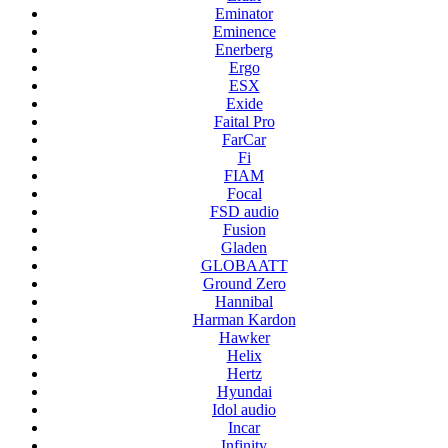
Eminator
Eminence
Enerberg
Ergo
ESX
Exide
Faital Pro
FarCar
Fi
FIAM
Focal
FSD audio
Fusion
Gladen
GLOBAATT
Ground Zero
Hannibal
Harman Kardon
Hawker
Helix
Hertz
Hyundai
Idol audio
Incar
Infinity