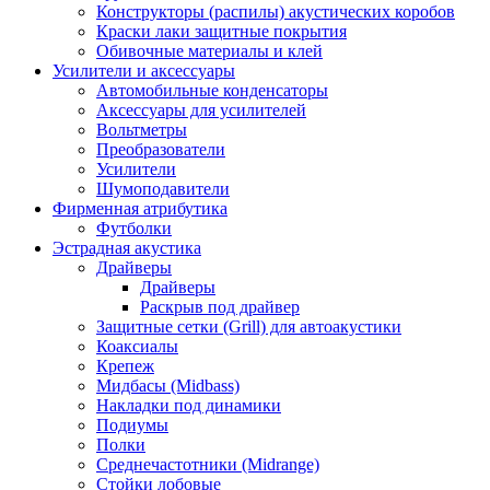
Конструкторы (распилы) акустических коробов
Краски лаки защитные покрытия
Обивочные материалы и клей
Усилители и аксессуары
Автомобильные конденсаторы
Аксессуары для усилителей
Вольтметры
Преобразователи
Усилители
Шумоподавители
Фирменная атрибутика
Футболки
Эстрадная акустика
Драйверы
Драйверы
Раскрыв под драйвер
Защитные сетки (Grill) для автоакустики
Коаксиалы
Крепеж
Мидбасы (Midbass)
Накладки под динамики
Подиумы
Полки
Среднечастотники (Midrange)
Стойки лобовые