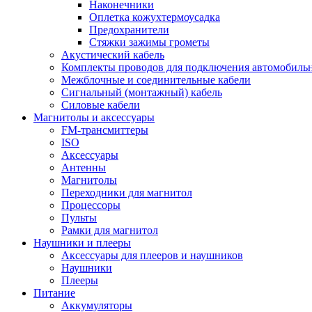
Наконечники
Оплетка кожухтермоусадка
Предохранители
Стяжки зажимы грометы
Акустический кабель
Комплекты проводов для подключения автомобильн
Межблочные и соединительные кабели
Сигнальный (монтажный) кабель
Силовые кабели
Магнитолы и аксессуары
FM-трансмиттеры
ISO
Аксессуары
Антенны
Магнитолы
Переходники для магнитол
Процессоры
Пульты
Рамки для магнитол
Наушники и плееры
Аксессуары для плееров и наушников
Наушники
Плееры
Питание
Аккумуляторы