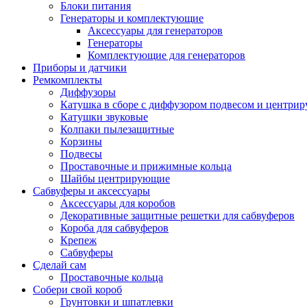
Блоки питания
Генераторы и комплектующие
Аксессуары для генераторов
Генераторы
Комплектующие для генераторов
Приборы и датчики
Ремкомплекты
Диффузоры
Катушка в сборе с диффузором подвесом и центр
Катушки звуковые
Колпаки пылезащитные
Корзины
Подвесы
Проставочные и прижимные кольца
Шайбы центрирующие
Сабвуферы и аксессуары
Аксессуары для коробов
Декоративные защитные решетки для сабвуферов
Короба для сабвуферов
Крепеж
Сабвуферы
Сделай сам
Проставочные кольца
Собери свой короб
Грунтовки и шпатлевки