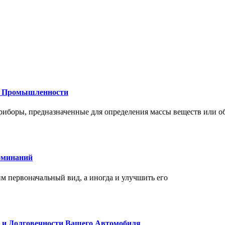
 и Промышленности
иборы, предназначенные для определения массы веществ или об
оминаний
 первоначальный вид, а иногда и улучшить его
и и Долговечности Вашего Автомобиля