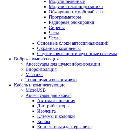
Модули релейные
Модули стеклоподъемника
Обходчики иммобилайзера
Программаторы
Радиореле блокировки
Сирены
Часы
Чехлы
Основные блоки автосигнализаций
Охранные комплексы
Спутниковые противоугонные системы
Вибро- шумоизоляция
Аксессуары для шумовиброизоляции
Виброизоляция
Мастика
Теплошумоизоляция авто
Кабель и комплектующие
MicroUSB
Аксессуары для кабеля
Автоматы питания
Дистрибьюторы
Изолента
Клеммы и колодки
Колбы
Коннекторы адаптеры реле