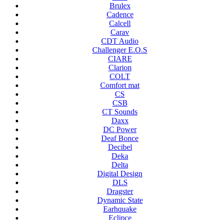
Brulex
Cadence
Calcell
Carav
CDT Audio
Challenger E.O.S
CIARE
Clarion
COLT
Comfort mat
CS
CSB
CT Sounds
Daxx
DC Power
Deaf Bonce
Decibel
Deka
Delta
Digital Design
DLS
Dragster
Dynamic State
Earhquake
Eclipce