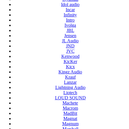
Idol audio
Incar
Infinity
Intro
Ivolga
JBL
Jensen
JL Audio
JND
JVC
Kenwood
KicKer
Kicx
Kingz Audio
Krauf
Lanzar
Lightning Audio
Liotech
LOUD SOUND
Machete
Macrom
MadBit
Magnat
Magnum
Marshall