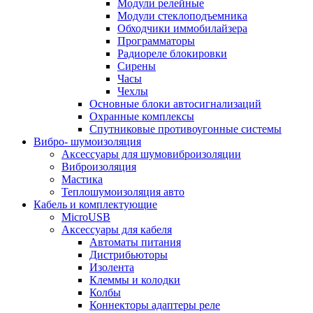
Модули релейные
Модули стеклоподъемника
Обходчики иммобилайзера
Программаторы
Радиореле блокировки
Сирены
Часы
Чехлы
Основные блоки автосигнализаций
Охранные комплексы
Спутниковые противоугонные системы
Вибро- шумоизоляция
Аксессуары для шумовиброизоляции
Виброизоляция
Мастика
Теплошумоизоляция авто
Кабель и комплектующие
MicroUSB
Аксессуары для кабеля
Автоматы питания
Дистрибьюторы
Изолента
Клеммы и колодки
Колбы
Коннекторы адаптеры реле