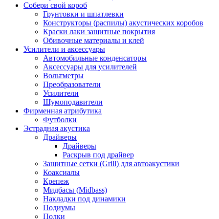
Собери свой короб
Грунтовки и шпатлевки
Конструкторы (распилы) акустических коробов
Краски лаки защитные покрытия
Обивочные материалы и клей
Усилители и аксессуары
Автомобильные конденсаторы
Аксессуары для усилителей
Вольтметры
Преобразователи
Усилители
Шумоподавители
Фирменная атрибутика
Футболки
Эстрадная акустика
Драйверы
Драйверы
Раскрыв под драйвер
Защитные сетки (Grill) для автоакустики
Коаксиалы
Крепеж
Мидбасы (Midbass)
Накладки под динамики
Подиумы
Полки