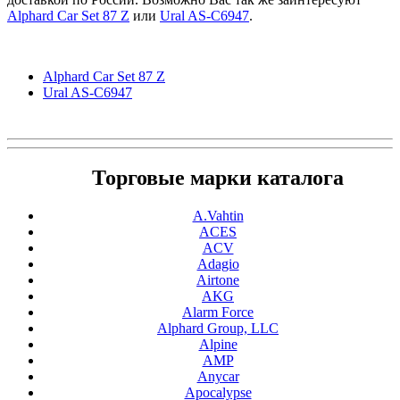
Alphard Car Set 87 Z
или
Ural AS-C6947
.
Alphard Car Set 87 Z
Ural AS-C6947
Торговые марки каталога
A.Vahtin
ACES
ACV
Adagio
Airtone
AKG
Alarm Force
Alphard Group, LLC
Alpine
AMP
Anycar
Apocalypse