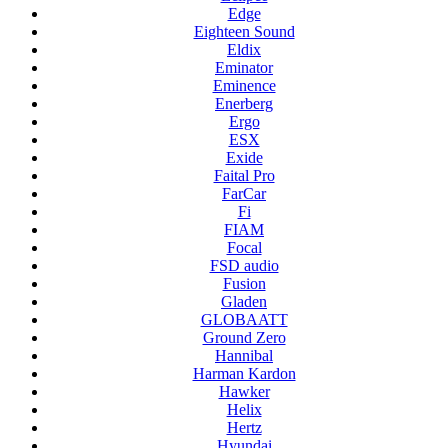
Edge
Eighteen Sound
Eldix
Eminator
Eminence
Enerberg
Ergo
ESX
Exide
Faital Pro
FarCar
Fi
FIAM
Focal
FSD audio
Fusion
Gladen
GLOBAATT
Ground Zero
Hannibal
Harman Kardon
Hawker
Helix
Hertz
Hyundai