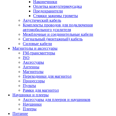
Наконечники
Оплетка кожухтермоусадка
Предохранители
Стяжки зажимы грометы
Акустический кабель
Комплекты проводов для подключения
автомобильного усилителя
Межблочные и соединительные кабели
Сигнальный (монтажный) кабель
Силовые кабели
Магнитолы и аксессуары
FM-трансмиттеры
ISO
Аксессуары
Антенны
Магнитолы
Переходники для магнитол
Процессоры
Пульты
Рамки для магнитол
Наушники и плееры
Аксессуары для плееров и наушников
Наушники
Плееры
Питание