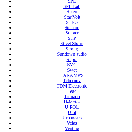
SPL
SPL-Lab
Splen
StartVolt
STEG
Stetsom
Stinger
STP
Street Storm
Strong
Sundown audio
Supra
SVC
Swat
TARAMP'S
Tchernov
TDM Electronic
Teac
Tornado
U-Motos
U-POL
Ural
Urbanears
Velas
Ventura