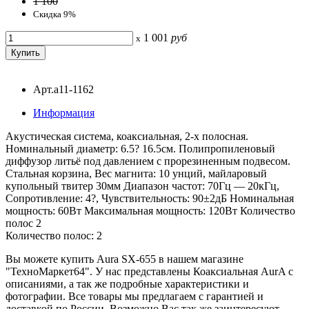
1 100
Скидка 9%
1 001
руб
x
Арт.a11-1162
Информация
Акустическая система, коаксиальная, 2-х полосная.
Номинальный диаметр: 6.5? 16.5см. Полипропиленовый
диффузор литьё под давлением с прорезиненным подвесом.
Стальная корзина, Вес магнита: 10 унций, майларовый
купольный твитер 30мм Диапазон частот: 70Гц — 20кГц,
Сопротивление: 4?, Чувствительность: 90±2дБ Номинальная
мощность: 60Вт Максимальная мощность: 120Вт Количество
полос 2
Количество полос: 2
Вы можете купить Aura SX-655 в нашем магазине
"ТехноМаркет64". У нас представлены Коаксиальная AurA с
описаниями, а так же подробные характеристики и
фотографии. Все товары мы предлагаем с гарантией и
доставкой по России. Возможно Вас так же заинтересуют