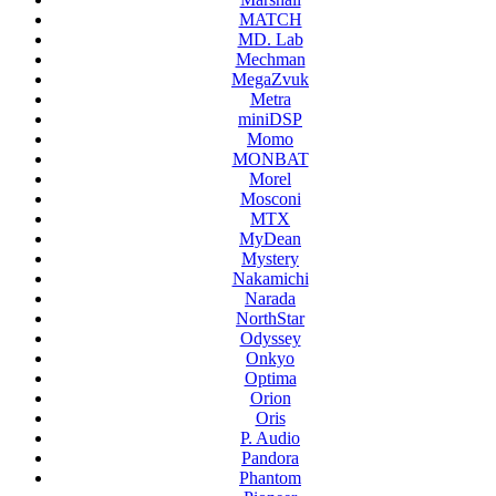
MATCH
MD. Lab
Mechman
MegaZvuk
Metra
miniDSP
Momo
MONBAT
Morel
Mosconi
MTX
MyDean
Mystery
Nakamichi
Narada
NorthStar
Odyssey
Onkyo
Optima
Orion
Oris
P. Audio
Pandora
Phantom