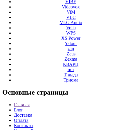
VIBE
Videovox
ViM
VLC
VLG Audio
Volta
WPS
XS Power
Yatour
zap
Zeus
Zexma
КВАРЦ
нет
Триада
Триома
Основные
страницы
Главная
Блог
Доставка
Оплата
Контакты