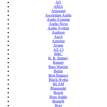
AQ
ARIA
Artsound
Ascendant Audio
Audio Extreme
Audio Nova
Audio System
Audison
AurA
Autofun
Avatar
AZ-13
B&C
B. B. Battary
Banner
Bass Warrior
Belsis
Best Balance
Black Hydra
BLAM
Blaupunkt
Bosch
Boss Audio
BrandX
Brax