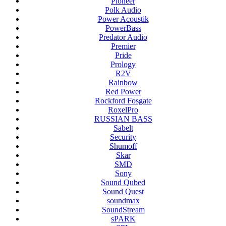
Pioneer
Polk Audio
Power Acoustik
PowerBass
Predator Audio
Premier
Pride
Prology
R2V
Rainbow
Red Power
Rockford Fosgate
RoxelPro
RUSSIAN BASS
Sabelt
Security
Shumoff
Skar
SMD
Sony
Sound Qubed
Sound Quest
soundmax
SoundStream
sPARK