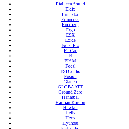
Eighteen Sound
Eldix
Eminator
Eminence
Enerberg
Ergo
ESX
Exide
Faital Pro
FarCar
Fi
FIAM
Focal
FSD audio
Fusion
Gladen
GLOBAATT
Ground Zero
Hannibal
Harman Kardon
Hawker
Helix
Hertz
Hyundai
Idol audio