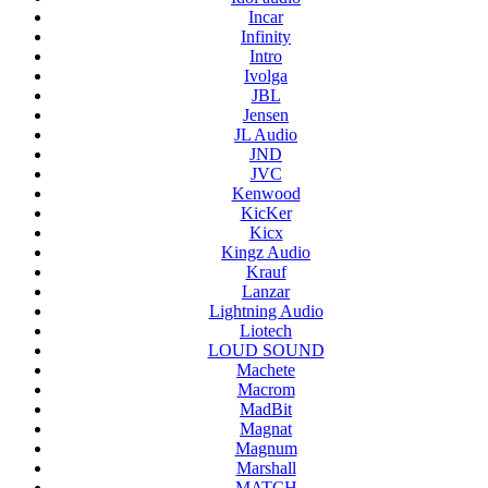
Incar
Infinity
Intro
Ivolga
JBL
Jensen
JL Audio
JND
JVC
Kenwood
KicKer
Kicx
Kingz Audio
Krauf
Lanzar
Lightning Audio
Liotech
LOUD SOUND
Machete
Macrom
MadBit
Magnat
Magnum
Marshall
MATCH