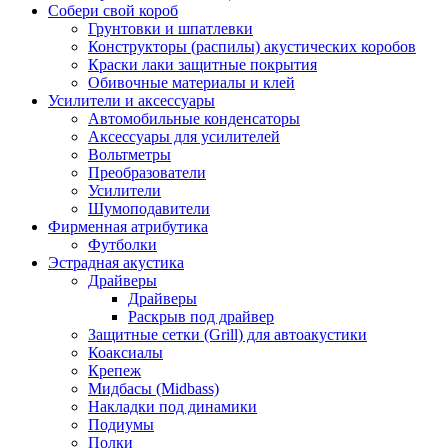
Собери свой короб
Грунтовки и шпатлевки
Конструкторы (распилы) акустических коробов
Краски лаки защитные покрытия
Обивочные материалы и клей
Усилители и аксессуары
Автомобильные конденсаторы
Аксессуары для усилителей
Вольтметры
Преобразователи
Усилители
Шумоподавители
Фирменная атрибутика
Футболки
Эстрадная акустика
Драйверы
Драйверы
Раскрыв под драйвер
Защитные сетки (Grill) для автоакустики
Коаксиалы
Крепеж
Мидбасы (Midbass)
Накладки под динамики
Подиумы
Полки