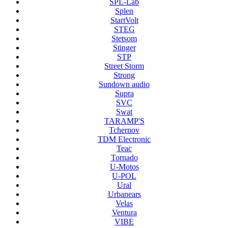
SPL-Lab
Splen
StartVolt
STEG
Stetsom
Stinger
STP
Street Storm
Strong
Sundown audio
Supra
SVC
Swat
TARAMP'S
Tchernov
TDM Electronic
Teac
Tornado
U-Motos
U-POL
Ural
Urbanears
Velas
Ventura
VIBE