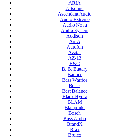
ARIA
Artsound
Ascendant Audio
Audio Extreme
Audio Nova
Audio System
Audison
AurA
Autofun
Avatar
AZ-13
B&C
B. B. Battary
Banner
Bass Warrior
Belsis
Best Balance
Black Hydra
BLAM
Blaupunkt
Bosch
Boss Audio
BrandX
Brax
Brulex