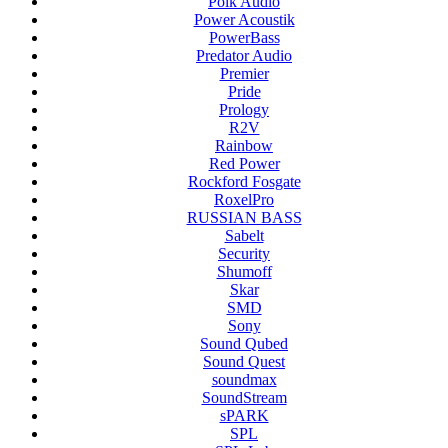
Polk Audio
Power Acoustik
PowerBass
Predator Audio
Premier
Pride
Prology
R2V
Rainbow
Red Power
Rockford Fosgate
RoxelPro
RUSSIAN BASS
Sabelt
Security
Shumoff
Skar
SMD
Sony
Sound Qubed
Sound Quest
soundmax
SoundStream
sPARK
SPL