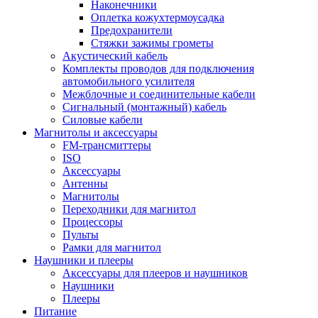
Наконечники
Оплетка кожухтермоусадка
Предохранители
Стяжки зажимы грометы
Акустический кабель
Комплекты проводов для подключения
автомобильного усилителя
Межблочные и соединительные кабели
Сигнальный (монтажный) кабель
Силовые кабели
Магнитолы и аксессуары
FM-трансмиттеры
ISO
Аксессуары
Антенны
Магнитолы
Переходники для магнитол
Процессоры
Пульты
Рамки для магнитол
Наушники и плееры
Аксессуары для плееров и наушников
Наушники
Плееры
Питание