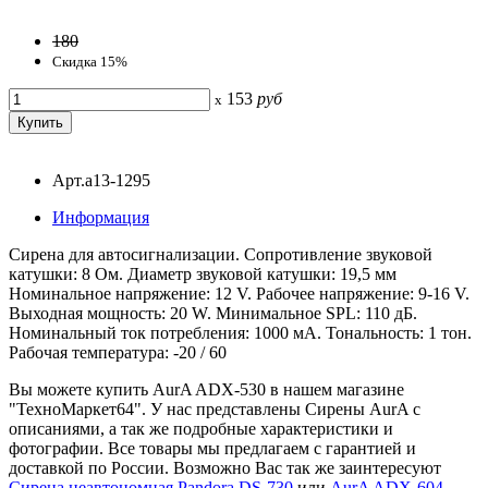
180
Скидка 15%
153
руб
x
Арт.a13-1295
Информация
Сирена для автосигнализации. Сопротивление звуковой
катушки: 8 Ом. Диаметр звуковой катушки: 19,5 мм
Номинальное напряжение: 12 V. Рабочее напряжение: 9-16 V.
Выходная мощность: 20 W. Минимальное SPL: 110 дБ.
Номинальный ток потребления: 1000 мА. Тональность: 1 тон.
Рабочая температура: -20 / 60
Вы можете купить AurA ADX-530 в нашем магазине
"ТехноМаркет64". У нас представлены Сирены AurA с
описаниями, а так же подробные характеристики и
фотографии. Все товары мы предлагаем с гарантией и
доставкой по России. Возможно Вас так же заинтересуют
Сирена неавтономная Pandora DS-730
или
AurA ADX-604
.