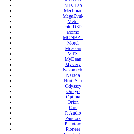
MD. Lab
Mechman
MegaZvuk
Metra
miniDSP
Momo
MONBAT
Morel
Mosconi
MTX
MyDean
Mystery
Nakamichi
Narada
NorthStar
Odyssey
Onkyo
Optima
Orion
Oris
P. Audio
Pandora
Phantom
Pioneer