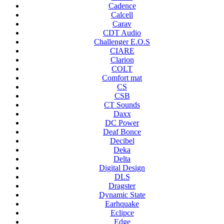
Cadence
Calcell
Carav
CDT Audio
Challenger E.O.S
CIARE
Clarion
COLT
Comfort mat
CS
CSB
CT Sounds
Daxx
DC Power
Deaf Bonce
Decibel
Deka
Delta
Digital Design
DLS
Dragster
Dynamic State
Earhquake
Eclipce
Edge