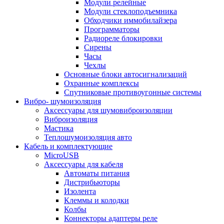
Модули релейные
Модули стеклоподъемника
Обходчики иммобилайзера
Программаторы
Радиореле блокировки
Сирены
Часы
Чехлы
Основные блоки автосигнализаций
Охранные комплексы
Спутниковые противоугонные системы
Вибро- шумоизоляция
Аксессуары для шумовиброизоляции
Виброизоляция
Мастика
Теплошумоизоляция авто
Кабель и комплектующие
MicroUSB
Аксессуары для кабеля
Автоматы питания
Дистрибьюторы
Изолента
Клеммы и колодки
Колбы
Коннекторы адаптеры реле