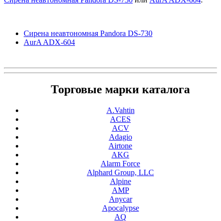
Сирена неавтономная Pandora DS-730
AurA ADX-604
Торговые марки каталога
A.Vahtin
ACES
ACV
Adagio
Airtone
AKG
Alarm Force
Alphard Group, LLC
Alpine
AMP
Anycar
Apocalypse
AQ