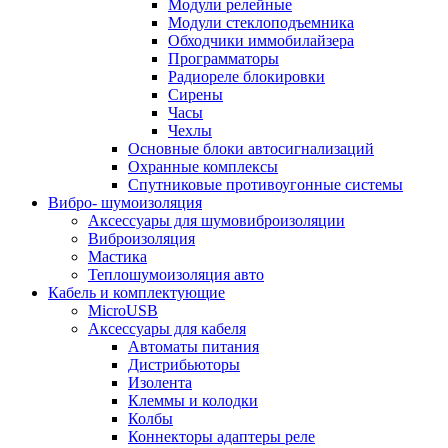
Модули релейные
Модули стеклоподъемника
Обходчики иммобилайзера
Программаторы
Радиореле блокировки
Сирены
Часы
Чехлы
Основные блоки автосигнализаций
Охранные комплексы
Спутниковые противоугонные системы
Вибро- шумоизоляция
Аксессуары для шумовиброизоляции
Виброизоляция
Мастика
Теплошумоизоляция авто
Кабель и комплектующие
MicroUSB
Аксессуары для кабеля
Автоматы питания
Дистрибьюторы
Изолента
Клеммы и колодки
Колбы
Коннекторы адаптеры реле