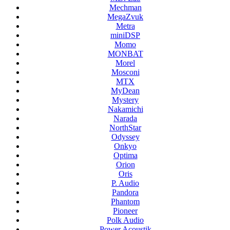
Mechman
MegaZvuk
Metra
miniDSP
Momo
MONBAT
Morel
Mosconi
MTX
MyDean
Mystery
Nakamichi
Narada
NorthStar
Odyssey
Onkyo
Optima
Orion
Oris
P. Audio
Pandora
Phantom
Pioneer
Polk Audio
Power Acoustik