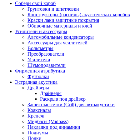
Собери свой короб
Грунтовки и шпатлевки
Конструкторы (распилы) акустических коробов
Краски лаки защитные покрытия
Обивочные материалы и клей
Усилители и аксессуары
Автомобильные конденсаторы
Аксессуары для усилителей
Вольтметры
Преобразователи
Усилители
Шумоподавители
Фирменная атрибутика
Футболки
Эстрадная акустика
Драйверы
Драйверы
Раскрыв под драйвер
Защитные сетки (Grill) для автоакустики
Коаксиалы
Крепеж
Мидбасы (Midbass)
Накладки под динамики
Подиумы
Полки