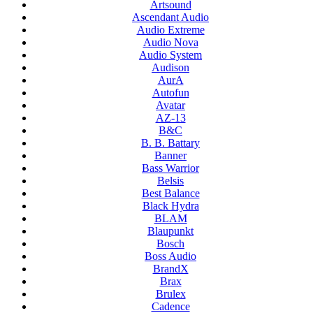
Artsound
Ascendant Audio
Audio Extreme
Audio Nova
Audio System
Audison
AurA
Autofun
Avatar
AZ-13
B&C
B. B. Battary
Banner
Bass Warrior
Belsis
Best Balance
Black Hydra
BLAM
Blaupunkt
Bosch
Boss Audio
BrandX
Brax
Brulex
Cadence