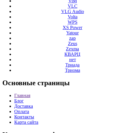
ViM
VLC
VLG Audio
Volta
WPS
XS Power
Yatour
zap
Zeus
Zexma
КВАРЦ
нет
Триада
Триома
Основные
страницы
Главная
Блог
Доставка
Оплата
Контакты
Карта сайта