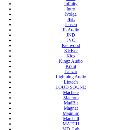
Infinity
Intro
Ivolga
JBL
Jensen
JL Audio
JND
JVC
Kenwood
KicKer
Kicx
Kingz Audio
Krauf
Lanzar
Lightning Audio
Liotech
LOUD SOUND
Machete
Macrom
MadBit
Magnat
Magnum
Marshall
MATCH
MD. Lab