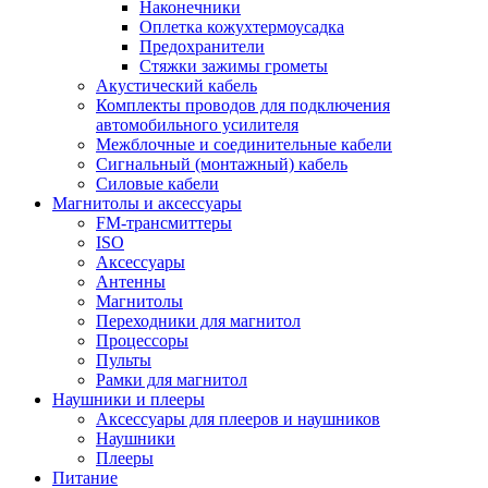
Наконечники
Оплетка кожухтермоусадка
Предохранители
Стяжки зажимы грометы
Акустический кабель
Комплекты проводов для подключения
автомобильного усилителя
Межблочные и соединительные кабели
Сигнальный (монтажный) кабель
Силовые кабели
Магнитолы и аксессуары
FM-трансмиттеры
ISO
Аксессуары
Антенны
Магнитолы
Переходники для магнитол
Процессоры
Пульты
Рамки для магнитол
Наушники и плееры
Аксессуары для плееров и наушников
Наушники
Плееры
Питание