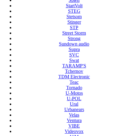
Splen
StartVolt
STEG
Stetsom
Stinger
STP
Street Storm
Strong
Sundown audio
Supra
SVC
Swat
TARAMP'S
Tchernov
TDM Electronic
Teac
Tornado
U-Motos
U-POL
Ural
Urbanears
Velas
Ventura
VIBE
Videovox