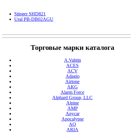
Stinger SHD821
Ural PB-DB02AGU
Торговые марки каталога
A.Vahtin
ACES
ACV
Adagio
Airtone
AKG
Alarm Force
Alphard Group, LLC
Alpine
AMP
Anycar
Apocalypse
AQ
ARIA