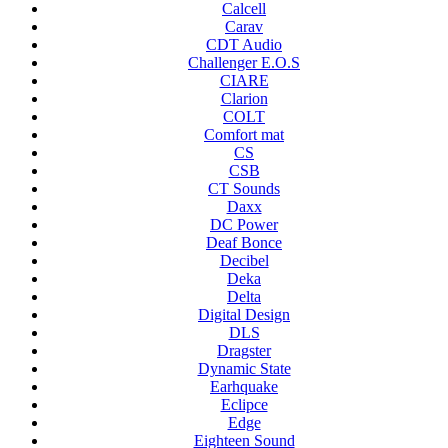
Calcell
Carav
CDT Audio
Challenger E.O.S
CIARE
Clarion
COLT
Comfort mat
CS
CSB
CT Sounds
Daxx
DC Power
Deaf Bonce
Decibel
Deka
Delta
Digital Design
DLS
Dragster
Dynamic State
Earhquake
Eclipce
Edge
Eighteen Sound