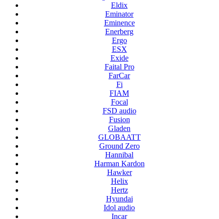
Eldix
Eminator
Eminence
Enerberg
Ergo
ESX
Exide
Faital Pro
FarCar
Fi
FIAM
Focal
FSD audio
Fusion
Gladen
GLOBAATT
Ground Zero
Hannibal
Harman Kardon
Hawker
Helix
Hertz
Hyundai
Idol audio
Incar