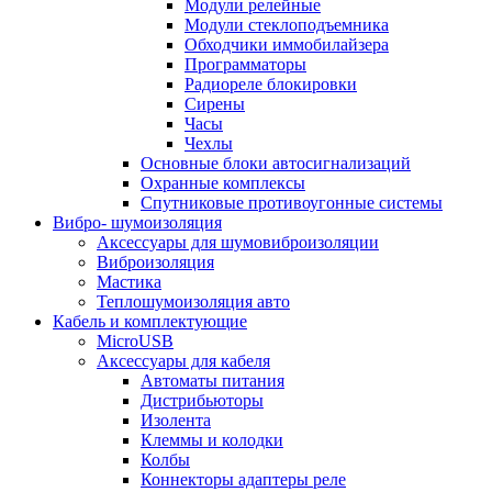
Модули релейные
Модули стеклоподъемника
Обходчики иммобилайзера
Программаторы
Радиореле блокировки
Сирены
Часы
Чехлы
Основные блоки автосигнализаций
Охранные комплексы
Спутниковые противоугонные системы
Вибро- шумоизоляция
Аксессуары для шумовиброизоляции
Виброизоляция
Мастика
Теплошумоизоляция авто
Кабель и комплектующие
MicroUSB
Аксессуары для кабеля
Автоматы питания
Дистрибьюторы
Изолента
Клеммы и колодки
Колбы
Коннекторы адаптеры реле