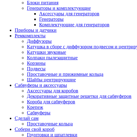
Блоки питания
Генераторы и комплектующие
Аксессуары для генераторов
Генераторы
Комплектующие для генераторов
Приборы и датчики
Ремкомплекты
Диффузоры
Катушка в сборе с диффузором подвесом и центр
Катушки звуковые
Колпаки пылезащитные
Корзины
Подвесы
Проставочные и прижимные кольца
Шайбы центрирующие
Сабвуферы и аксессуары
Аксессуары для коробов
Декоративные защитные решетки для сабвуферов
Короба для сабвуферов
Крепеж
Сабвуферы
Сделай сам
Проставочные кольца
Собери свой короб
Грунтовки и шпатлевки