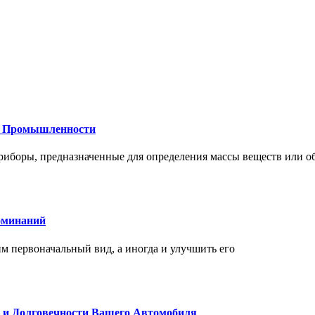
 и Промышленности
иборы, предназначенные для определения массы веществ или об
оминаний
 первоначальный вид, а иногда и улучшить его
и и Долговечности Вашего Автомобиля