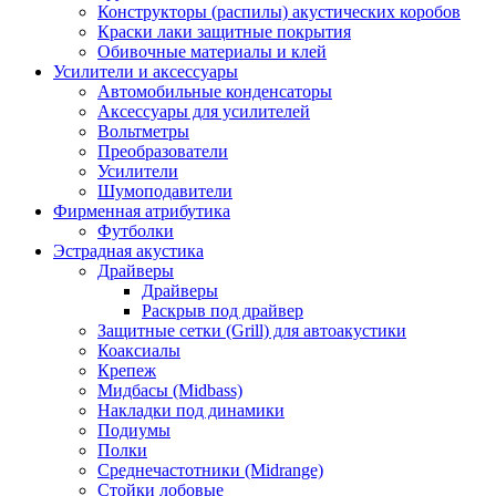
Конструкторы (распилы) акустических коробов
Краски лаки защитные покрытия
Обивочные материалы и клей
Усилители и аксессуары
Автомобильные конденсаторы
Аксессуары для усилителей
Вольтметры
Преобразователи
Усилители
Шумоподавители
Фирменная атрибутика
Футболки
Эстрадная акустика
Драйверы
Драйверы
Раскрыв под драйвер
Защитные сетки (Grill) для автоакустики
Коаксиалы
Крепеж
Мидбасы (Midbass)
Накладки под динамики
Подиумы
Полки
Среднечастотники (Midrange)
Стойки лобовые