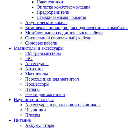
Наконечники
Оплетка кожухтермоусадка
Предохранители
Стяжки зажимы грометы
Акустический кабель
Комплекты проводов для подключения автомобильн
Межблочные и соединительные кабели
Сигнальный (монтажный) кабель
Силовые кабели
Магнитолы и аксессуары
FM-трансмиттеры
ISO
Аксессуары
Антенны
Магнитолы
Переходники для магнитол
Процессоры
Пульты
Рамки для магнитол
Наушники и плееры
Аксессуары для плееров и наушников
Наушники
Плееры
Питание
Аккумуляторы