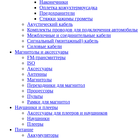
Наконечники
Оплетка кожухтермоусадка
Предохранители
Стяжки зажимы грометы
Акустический кабель
Комплекты проводов для подключения автомобильн
Межблочные и соединительные кабели
Сигнальный (монтажный) кабель
Силовые кабели
Магнитолы и аксессуары
FM-трансмиттеры
ISO
Аксессуары
Антенны
Магнитолы
Переходники для магнитол
Процессоры
Пульты
Рамки для магнитол
Наушники и плееры
Аксессуары для плееров и наушников
Наушники
Плееры
Питание
Аккумуляторы