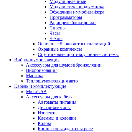
Модули релейные
Модули стеклоподъемника
Обходчики иммобилайзера
Программаторы
Радиореле блокировки
Сирены
Часы
Чехлы
Основные блоки автосигнализаций
Охранные комплексы
Спутниковые противоугонные системы
Вибро- шумоизоляция
Аксессуары для шумовиброизоляции
Виброизоляция
Мастика
Теплошумоизоляция авто
Кабель и комплектующие
MicroUSB
Аксессуары для кабеля
Автоматы питания
Дистрибьюторы
Изолента
Клеммы и колодки
Колбы
Коннекторы адаптеры реле