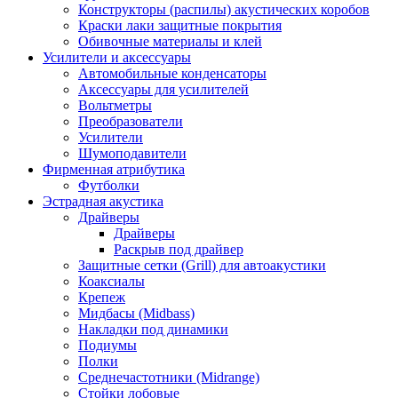
Конструкторы (распилы) акустических коробов
Краски лаки защитные покрытия
Обивочные материалы и клей
Усилители и аксессуары
Автомобильные конденсаторы
Аксессуары для усилителей
Вольтметры
Преобразователи
Усилители
Шумоподавители
Фирменная атрибутика
Футболки
Эстрадная акустика
Драйверы
Драйверы
Раскрыв под драйвер
Защитные сетки (Grill) для автоакустики
Коаксиалы
Крепеж
Мидбасы (Midbass)
Накладки под динамики
Подиумы
Полки
Среднечастотники (Midrange)
Стойки лобовые