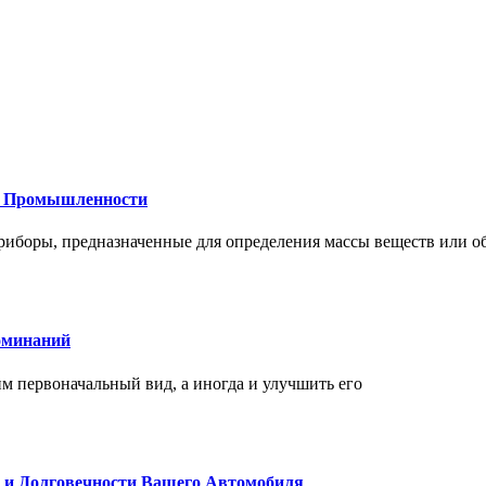
 и Промышленности
иборы, предназначенные для определения массы веществ или об
оминаний
 первоначальный вид, а иногда и улучшить его
и и Долговечности Вашего Автомобиля