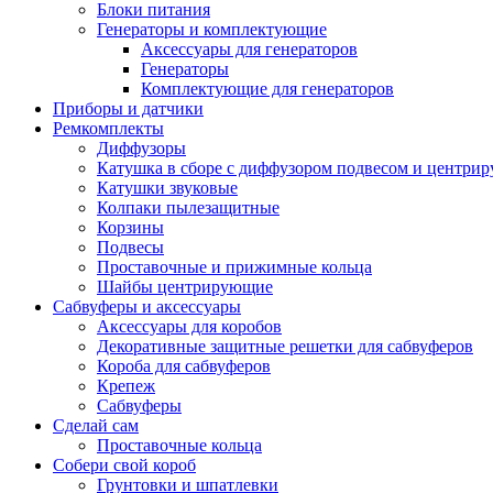
Блоки питания
Генераторы и комплектующие
Аксессуары для генераторов
Генераторы
Комплектующие для генераторов
Приборы и датчики
Ремкомплекты
Диффузоры
Катушка в сборе с диффузором подвесом и центр
Катушки звуковые
Колпаки пылезащитные
Корзины
Подвесы
Проставочные и прижимные кольца
Шайбы центрирующие
Сабвуферы и аксессуары
Аксессуары для коробов
Декоративные защитные решетки для сабвуферов
Короба для сабвуферов
Крепеж
Сабвуферы
Сделай сам
Проставочные кольца
Собери свой короб
Грунтовки и шпатлевки