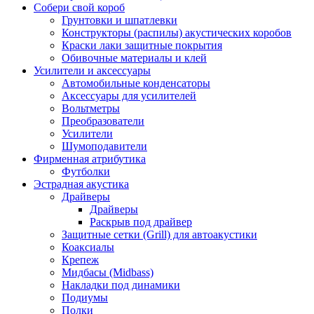
Собери свой короб
Грунтовки и шпатлевки
Конструкторы (распилы) акустических коробов
Краски лаки защитные покрытия
Обивочные материалы и клей
Усилители и аксессуары
Автомобильные конденсаторы
Аксессуары для усилителей
Вольтметры
Преобразователи
Усилители
Шумоподавители
Фирменная атрибутика
Футболки
Эстрадная акустика
Драйверы
Драйверы
Раскрыв под драйвер
Защитные сетки (Grill) для автоакустики
Коаксиалы
Крепеж
Мидбасы (Midbass)
Накладки под динамики
Подиумы
Полки