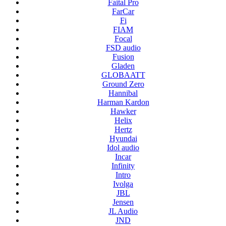
Faital Pro
FarCar
Fi
FIAM
Focal
FSD audio
Fusion
Gladen
GLOBAATT
Ground Zero
Hannibal
Harman Kardon
Hawker
Helix
Hertz
Hyundai
Idol audio
Incar
Infinity
Intro
Ivolga
JBL
Jensen
JL Audio
JND