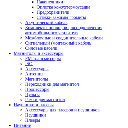
Наконечники
Оплетка кожухтермоусадка
Предохранители
Стяжки зажимы грометы
Акустический кабель
Комплекты проводов для подключения
автомобильного усилителя
Межблочные и соединительные кабели
Сигнальный (монтажный) кабель
Силовые кабели
Магнитолы и аксессуары
FM-трансмиттеры
ISO
Аксессуары
Антенны
Магнитолы
Переходники для магнитол
Процессоры
Пульты
Рамки для магнитол
Наушники и плееры
Аксессуары для плееров и наушников
Наушники
Плееры
Питание