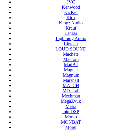
JVC
Kenwood
KicKer
Kicx
Kingz Audio
Krauf
Lanzar
Lightning Audio
Liotech
LOUD SOUND
Machete
Macrom
MadBit
Magnat
Magnum
Marshall
MATCH
MD. Lab
Mechman
MegaZvuk
Metra
miniDSP
Momo
MONBAT
Morel