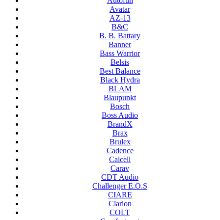
Autofun
Avatar
AZ-13
B&C
B. B. Battary
Banner
Bass Warrior
Belsis
Best Balance
Black Hydra
BLAM
Blaupunkt
Bosch
Boss Audio
BrandX
Brax
Brulex
Cadence
Calcell
Carav
CDT Audio
Challenger E.O.S
CIARE
Clarion
COLT