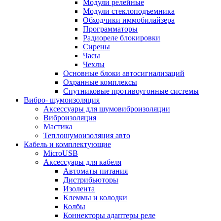
Модули релейные
Модули стеклоподъемника
Обходчики иммобилайзера
Программаторы
Радиореле блокировки
Сирены
Часы
Чехлы
Основные блоки автосигнализаций
Охранные комплексы
Спутниковые противоугонные системы
Вибро- шумоизоляция
Аксессуары для шумовиброизоляции
Виброизоляция
Мастика
Теплошумоизоляция авто
Кабель и комплектующие
MicroUSB
Аксессуары для кабеля
Автоматы питания
Дистрибьюторы
Изолента
Клеммы и колодки
Колбы
Коннекторы адаптеры реле