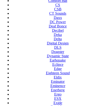
Comfort mat
CS
CSB
CT Sounds
Daxx
DC Power
Deaf Bonce
Decibel
Deka
Delta
Digital Design
DLS
Dragster
Dynamic State
Earhquake
Eclipce
Edge
Eighteen Sound
Eldix
Eminator
Eminence
Enerberg
Ergo
ESX
Exide