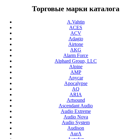
Торговые марки каталога
A.Vahtin
ACES
ACV
Adagio
Airtone
AKG
Alarm Force
Alphard Group, LLC
Alpine
AMP
Anycar
Apocalypse
AQ
ARIA
Artsound
Ascendant Audio
Audio Extreme
Audio Nova
Audio System
Audison
AurA