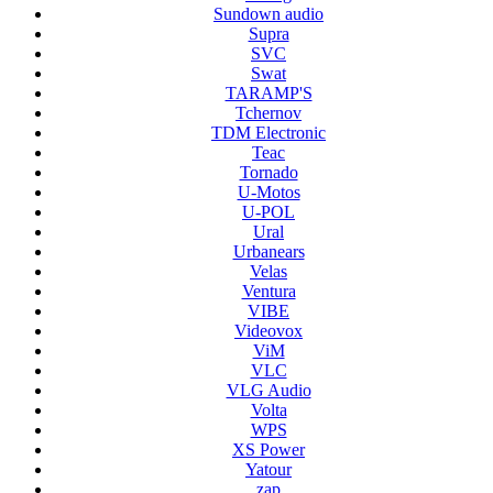
Sundown audio
Supra
SVC
Swat
TARAMP'S
Tchernov
TDM Electronic
Teac
Tornado
U-Motos
U-POL
Ural
Urbanears
Velas
Ventura
VIBE
Videovox
ViM
VLC
VLG Audio
Volta
WPS
XS Power
Yatour
zap