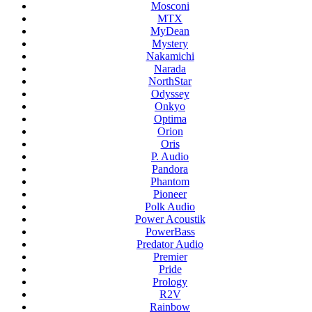
Mosconi
MTX
MyDean
Mystery
Nakamichi
Narada
NorthStar
Odyssey
Onkyo
Optima
Orion
Oris
P. Audio
Pandora
Phantom
Pioneer
Polk Audio
Power Acoustik
PowerBass
Predator Audio
Premier
Pride
Prology
R2V
Rainbow