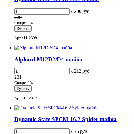
200
руб
x
220
Скидка 9%
Арт.a11-2309
Alphard M12D2/D4 шайба
212
руб
x
231
Скидка 8%
Арт.a15-2312
Dynamic State SPCM-16.2 Spider шайба
76
руб
x