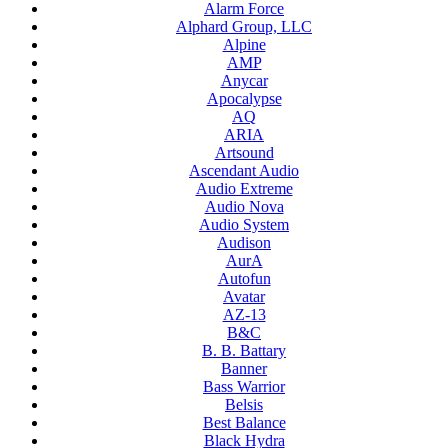
Alarm Force
Alphard Group, LLC
Alpine
AMP
Anycar
Apocalypse
AQ
ARIA
Artsound
Ascendant Audio
Audio Extreme
Audio Nova
Audio System
Audison
AurA
Autofun
Avatar
AZ-13
B&C
B. B. Battary
Banner
Bass Warrior
Belsis
Best Balance
Black Hydra