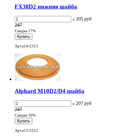
FX38D2 нижняя шайба
205
руб
x
247
Скидка 17%
Арт.a14-2313
Alphard M10D2/D4 шайба
207
руб
x
247
Скидка 16%
Арт.a13-2312