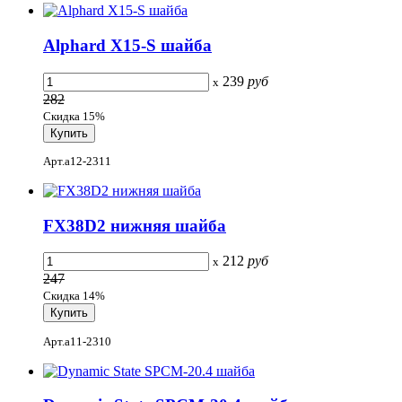
Alphard X15-S шайба
239
руб
x
282
Скидка 15%
Арт.a12-2311
FX38D2 нижняя шайба
212
руб
x
247
Скидка 14%
Арт.a11-2310