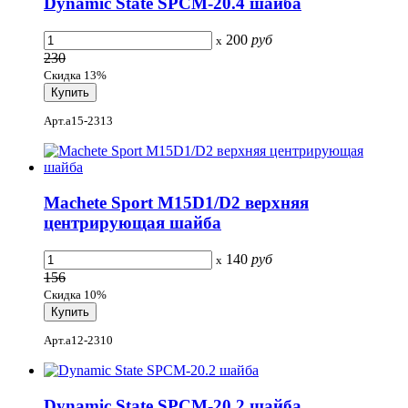
Dynamic State SPCM-20.4 шайба
200
руб
x
230
Скидка 13%
Арт.a15-2313
Machete Sport M15D1/D2 верхняя
центрирующая шайба
140
руб
x
156
Скидка 10%
Арт.a12-2310
Dynamic State SPCM-20.2 шайба