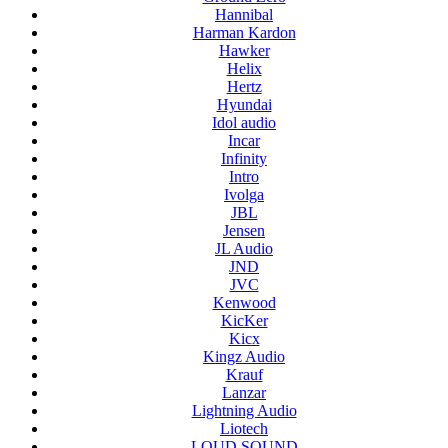
Hannibal
Harman Kardon
Hawker
Helix
Hertz
Hyundai
Idol audio
Incar
Infinity
Intro
Ivolga
JBL
Jensen
JL Audio
JND
JVC
Kenwood
KicKer
Kicx
Kingz Audio
Krauf
Lanzar
Lightning Audio
Liotech
LOUD SOUND