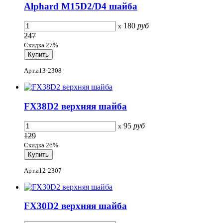
Alphard M15D2/D4 шайба
180
руб
x
247
Скидка 27%
Арт.a13-2308
FX38D2 верхняя шайба
95
руб
x
129
Скидка 26%
Арт.a12-2307
FX30D2 верхняя шайба