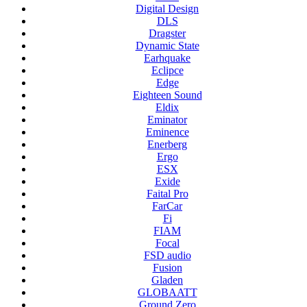
Digital Design
DLS
Dragster
Dynamic State
Earhquake
Eclipce
Edge
Eighteen Sound
Eldix
Eminator
Eminence
Enerberg
Ergo
ESX
Exide
Faital Pro
FarCar
Fi
FIAM
Focal
FSD audio
Fusion
Gladen
GLOBAATT
Ground Zero