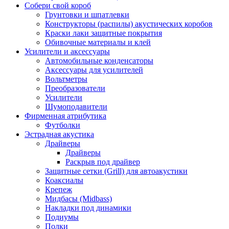
Собери свой короб
Грунтовки и шпатлевки
Конструкторы (распилы) акустических коробов
Краски лаки защитные покрытия
Обивочные материалы и клей
Усилители и аксессуары
Автомобильные конденсаторы
Аксессуары для усилителей
Вольтметры
Преобразователи
Усилители
Шумоподавители
Фирменная атрибутика
Футболки
Эстрадная акустика
Драйверы
Драйверы
Раскрыв под драйвер
Защитные сетки (Grill) для автоакустики
Коаксиалы
Крепеж
Мидбасы (Midbass)
Накладки под динамики
Подиумы
Полки