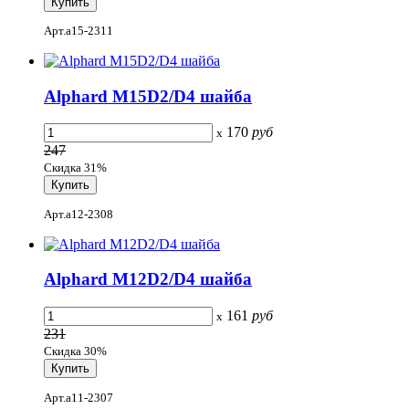
Арт.a15-2311
Alphard M15D2/D4 шайба
170
руб
x
247
Скидка 31%
Арт.a12-2308
Alphard M12D2/D4 шайба
161
руб
x
231
Скидка 30%
Арт.a11-2307