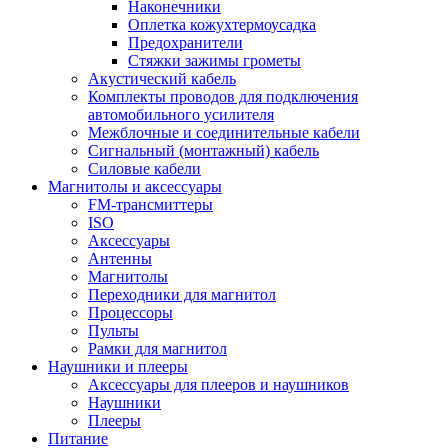
Наконечники
Оплетка кожухтермоусадка
Предохранители
Стяжки зажимы грометы
Акустический кабель
Комплекты проводов для подключения
автомобильного усилителя
Межблочные и соединительные кабели
Сигнальный (монтажный) кабель
Силовые кабели
Магнитолы и аксессуары
FM-трансмиттеры
ISO
Аксессуары
Антенны
Магнитолы
Переходники для магнитол
Процессоры
Пульты
Рамки для магнитол
Наушники и плееры
Аксессуары для плееров и наушников
Наушники
Плееры
Питание