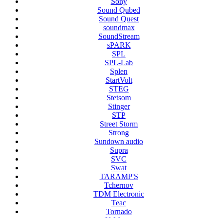
Sony
Sound Qubed
Sound Quest
soundmax
SoundStream
sPARK
SPL
SPL-Lab
Splen
StartVolt
STEG
Stetsom
Stinger
STP
Street Storm
Strong
Sundown audio
Supra
SVC
Swat
TARAMP'S
Tchernov
TDM Electronic
Teac
Tornado