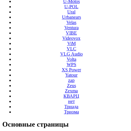
U-Motos
U-POL
Ural
Urbanears
Velas
Ventura
VIBE
Videovox
ViM
VLC
VLG Audio
Volta
WPS
XS Power
Yatour
zap
Zeus
Zexma
КВАРЦ
нет
Триада
Триома
Основные
страницы