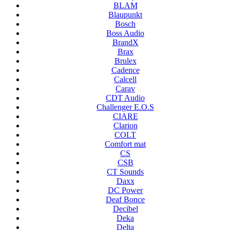
BLAM
Blaupunkt
Bosch
Boss Audio
BrandX
Brax
Brulex
Cadence
Calcell
Carav
CDT Audio
Challenger E.O.S
CIARE
Clarion
COLT
Comfort mat
CS
CSB
CT Sounds
Daxx
DC Power
Deaf Bonce
Decibel
Deka
Delta