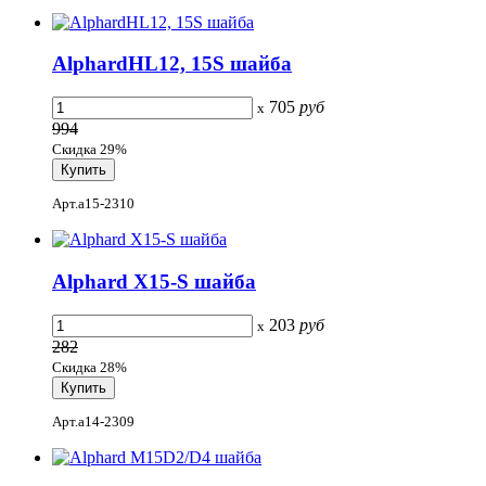
AlphardHL12, 15S шайба
705
руб
x
994
Скидка 29%
Арт.a15-2310
Alphard X15-S шайба
203
руб
x
282
Скидка 28%
Арт.a14-2309