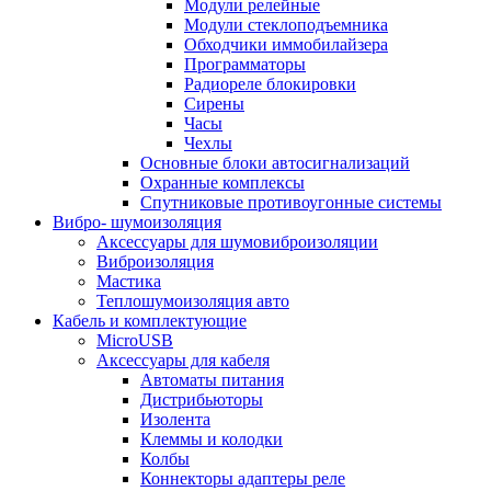
Модули релейные
Модули стеклоподъемника
Обходчики иммобилайзера
Программаторы
Радиореле блокировки
Сирены
Часы
Чехлы
Основные блоки автосигнализаций
Охранные комплексы
Спутниковые противоугонные системы
Вибро- шумоизоляция
Аксессуары для шумовиброизоляции
Виброизоляция
Мастика
Теплошумоизоляция авто
Кабель и комплектующие
MicroUSB
Аксессуары для кабеля
Автоматы питания
Дистрибьюторы
Изолента
Клеммы и колодки
Колбы
Коннекторы адаптеры реле