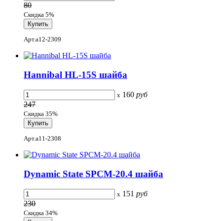
80
Скидка 5%
Арт.a12-2309
Hannibal HL-15S шайба
160
руб
x
247
Скидка 35%
Арт.a11-2308
Dynamic State SPCM-20.4 шайба
151
руб
x
230
Скидка 34%