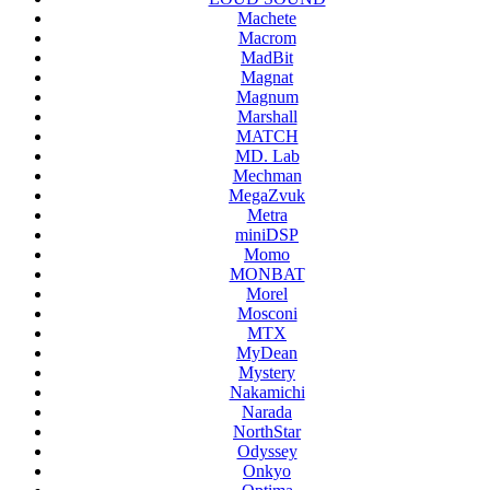
Machete
Macrom
MadBit
Magnat
Magnum
Marshall
MATCH
MD. Lab
Mechman
MegaZvuk
Metra
miniDSP
Momo
MONBAT
Morel
Mosconi
MTX
MyDean
Mystery
Nakamichi
Narada
NorthStar
Odyssey
Onkyo