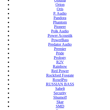
Optima
Orion
Oris
P. Audio
Pandora
Phantom
Pioneer
Polk Audio
Power Acoustik
PowerBass
Predator Audio
Premier
Pride
Prology
R2V
Rainbow
Red Power
Rockford Fosgate
RoxelPro
RUSSIAN BASS
Sabelt
Security
Shumoff
Skar
SMD