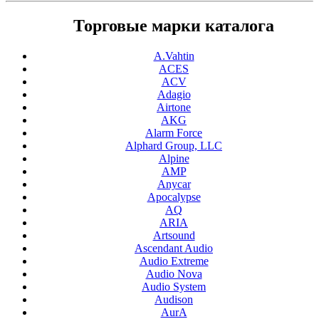
Торговые марки каталога
A.Vahtin
ACES
ACV
Adagio
Airtone
AKG
Alarm Force
Alphard Group, LLC
Alpine
AMP
Anycar
Apocalypse
AQ
ARIA
Artsound
Ascendant Audio
Audio Extreme
Audio Nova
Audio System
Audison
AurA