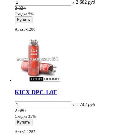
2 682
руб
x
2 824
Скидка 5%
Арт.s3-1288
KICX DPC-1.0F
1 742
руб
x
2 680
Скидка 35%
Арт.s2-1287