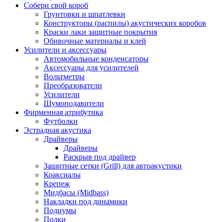
Собери свой короб
Грунтовки и шпатлевки
Конструкторы (распилы) акустических коробов
Краски лаки защитные покрытия
Обивочные материалы и клей
Усилители и аксессуары
Автомобильные конденсаторы
Аксессуары для усилителей
Вольтметры
Преобразователи
Усилители
Шумоподавители
Фирменная атрибутика
Футболки
Эстрадная акустика
Драйверы
Драйверы
Раскрыв под драйвер
Защитные сетки (Grill) для автоакустики
Коаксиалы
Крепеж
Мидбасы (Midbass)
Накладки под динамики
Подиумы
Полки