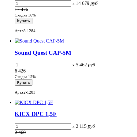
14 679
руб
x
17 476
Скидка 16%
Арт.s3-1284
Sound Quest CAP-5M
5 462
руб
x
6 426
Скидка 15%
Арт.s2-1283
KICX DPC 1,5F
2 115
руб
x
2 460