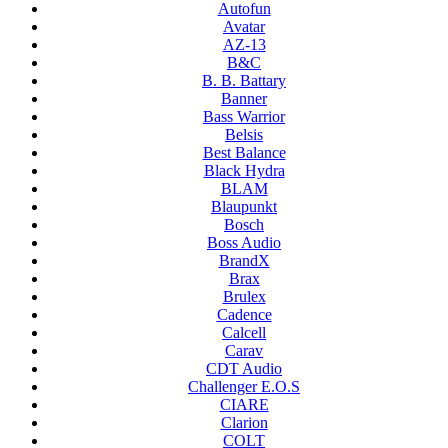
Autofun
Avatar
AZ-13
B&C
B. B. Battary
Banner
Bass Warrior
Belsis
Best Balance
Black Hydra
BLAM
Blaupunkt
Bosch
Boss Audio
BrandX
Brax
Brulex
Cadence
Calcell
Carav
CDT Audio
Challenger E.O.S
CIARE
Clarion
COLT