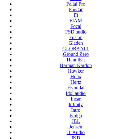
Faital Pro
FarCar
Fi
FIAM
Focal
FSD audio
Fusion
Gladen
GLOBAATT
Ground Zero
Hannibal
Harman Kardon
Hawker
Helix
Hertz
Hyundai
Idol audio
Incar
Infinity
Intro
Ivolga
JBL
Jensen
JL Audio
JND