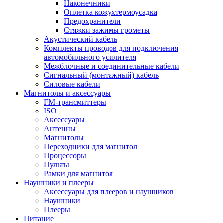
Наконечники
Оплетка кожухтермоусадка
Предохранители
Стяжки зажимы грометы
Акустический кабель
Комплекты проводов для подключения
автомобильного усилителя
Межблочные и соединительные кабели
Сигнальный (монтажный) кабель
Силовые кабели
Магнитолы и аксессуары
FM-трансмиттеры
ISO
Аксессуары
Антенны
Магнитолы
Переходники для магнитол
Процессоры
Пульты
Рамки для магнитол
Наушники и плееры
Аксессуары для плееров и наушников
Наушники
Плееры
Питание