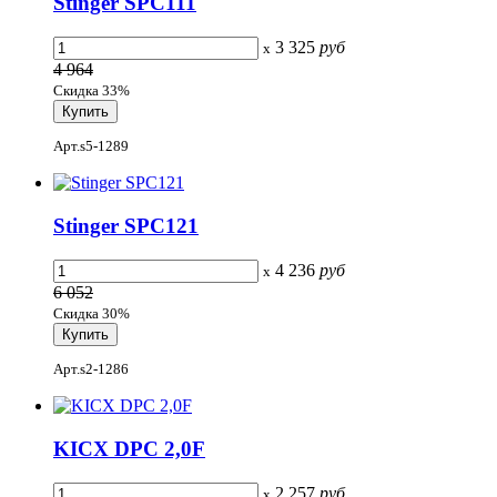
Stinger SPC111
3 325
руб
x
4 964
Скидка 33%
Арт.s5-1289
Stinger SPC121
4 236
руб
x
6 052
Скидка 30%
Арт.s2-1286
KICX DPC 2,0F
2 257
руб
x