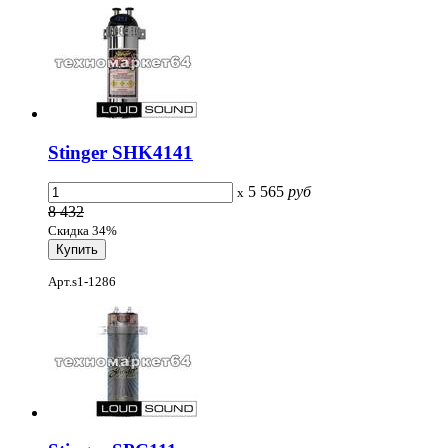
Stinger SHK4141
5 565
руб
x
8 432
Скидка 34%
Арт.s1-1286