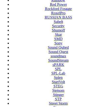
Rainbow
Red Power
Rockford Fosgate
RoxelPro
RUSSIAN BASS
Sabelt
Security
Shumoff
Skar
SMD
Sony
Sound Qubed
Sound Quest
soundmax
SoundStream
sPARK
SPL
SPL-Lab
Splen
StartVolt
STEG
Stetsom
Stinger
STP
Street Storm