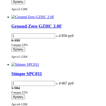
Арт.s3-1286
Ground Zero GZHC 2.0F
4 856
руб
x
6 390
Скидка 24%
Арт.s1-1284
Stinger SPC011
4 667
руб
x
5 984
Скидка 22%
Арт.s4-1286