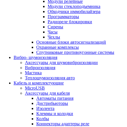
Модули релейные
Модули стеклоподъемника
Обходчики иммобилайзера
Программаторы
Радиореле блокировки
Сирены
Часы
Чехлы
Основные блоки автосигнализаций
Охранные комплексы
Спутниковые противоугонные системы
Вибро- шумоизоляция
Аксессуары для шумовиброизоляции
Виброизоляция
Мастика
Теплошумоизоляция авто
Кабель и комплектующие
MicroUSB
Аксессуары для кабеля
Автоматы питания
Дистрибьюторы
Изолента
Клеммы и колодки
Колбы
Коннекторы адаптеры реле