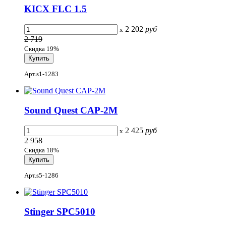
KICX FLC 1.5
2 202
руб
x
2 719
Скидка 19%
Арт.s1-1283
Sound Quest CAP-2M
2 425
руб
x
2 958
Скидка 18%
Арт.s5-1286
Stinger SPC5010