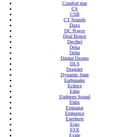
Comfort mat
CS
CSB
CT Sounds
Daxx
DC Power
Deaf Bonce
Decibel
Deka
Delta
Digital Design
DLS
Dragster
Dynamic State
Earhquake
Eclipce
Edge
Eighteen Sound
Eldix
Eminator
Eminence
Enerberg
Ergo
ESX
Exide