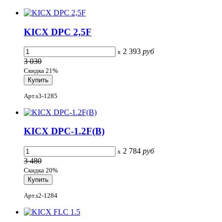
KICX DPC 2,5F
2 393
руб
x
3 030
Скидка 21%
Арт.s3-1285
KICX DPC-1.2F(B)
2 784
руб
x
3 480
Скидка 20%
Арт.s2-1284