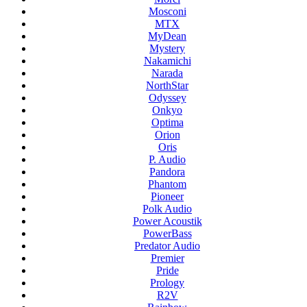
Mosconi
MTX
MyDean
Mystery
Nakamichi
Narada
NorthStar
Odyssey
Onkyo
Optima
Orion
Oris
P. Audio
Pandora
Phantom
Pioneer
Polk Audio
Power Acoustik
PowerBass
Predator Audio
Premier
Pride
Prology
R2V