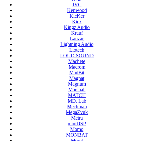
JVC
Kenwood
KicKer
Kicx
Kingz Audio
Krauf
Lanzar
Lightning Audio
Liotech
LOUD SOUND
Machete
Macrom
MadBit
Magnat
Magnum
Marshall
MATCH
MD. Lab
Mechman
MegaZvuk
Metra
miniDSP
Momo
MONBAT
Morel