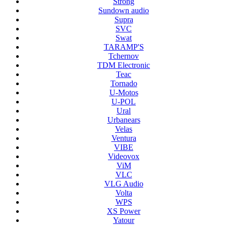
Strong
Sundown audio
Supra
SVC
Swat
TARAMP'S
Tchernov
TDM Electronic
Teac
Tornado
U-Motos
U-POL
Ural
Urbanears
Velas
Ventura
VIBE
Videovox
ViM
VLC
VLG Audio
Volta
WPS
XS Power
Yatour