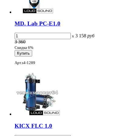
MD. Lab PC-E1.0
3 158
руб
x
3 360
Скидка 6%
Арт.s4-1289
KICX FLC 1.0