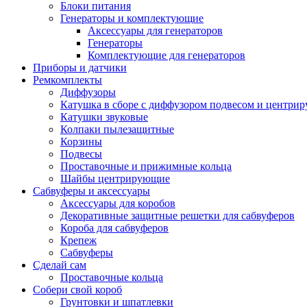
Блоки питания
Генераторы и комплектующие
Аксессуары для генераторов
Генераторы
Комплектующие для генераторов
Приборы и датчики
Ремкомплекты
Диффузоры
Катушка в сборе с диффузором подвесом и центр
Катушки звуковые
Колпаки пылезащитные
Корзины
Подвесы
Проставочные и прижимные кольца
Шайбы центрирующие
Сабвуферы и аксессуары
Аксессуары для коробов
Декоративные защитные решетки для сабвуферов
Короба для сабвуферов
Крепеж
Сабвуферы
Сделай сам
Проставочные кольца
Собери свой короб
Грунтовки и шпатлевки