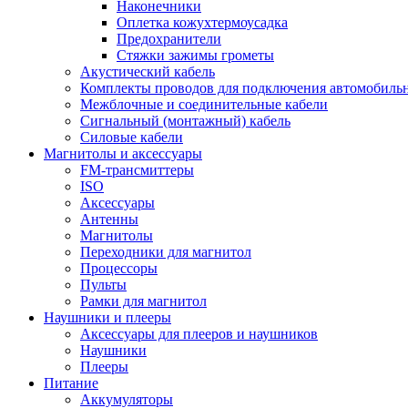
Наконечники
Оплетка кожухтермоусадка
Предохранители
Стяжки зажимы грометы
Акустический кабель
Комплекты проводов для подключения автомобильн
Межблочные и соединительные кабели
Сигнальный (монтажный) кабель
Силовые кабели
Магнитолы и аксессуары
FM-трансмиттеры
ISO
Аксессуары
Антенны
Магнитолы
Переходники для магнитол
Процессоры
Пульты
Рамки для магнитол
Наушники и плееры
Аксессуары для плееров и наушников
Наушники
Плееры
Питание
Аккумуляторы