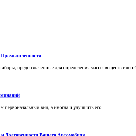
 и Промышленности
иборы, предназначенные для определения массы веществ или об
оминаний
 первоначальный вид, а иногда и улучшить его
и и Долговечности Вашего Автомобиля