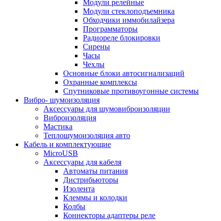
Модули релейные
Модули стеклоподъемника
Обходчики иммобилайзера
Программаторы
Радиореле блокировки
Сирены
Часы
Чехлы
Основные блоки автосигнализаций
Охранные комплексы
Спутниковые противоугонные системы
Вибро- шумоизоляция
Аксессуары для шумовиброизоляции
Виброизоляция
Мастика
Теплошумоизоляция авто
Кабель и комплектующие
MicroUSB
Аксессуары для кабеля
Автоматы питания
Дистрибьюторы
Изолента
Клеммы и колодки
Колбы
Коннекторы адаптеры реле