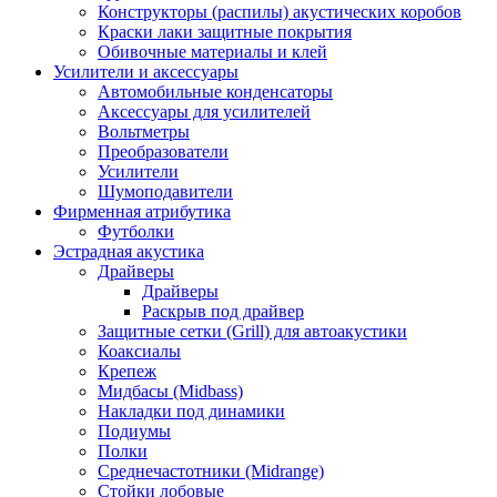
Конструкторы (распилы) акустических коробов
Краски лаки защитные покрытия
Обивочные материалы и клей
Усилители и аксессуары
Автомобильные конденсаторы
Аксессуары для усилителей
Вольтметры
Преобразователи
Усилители
Шумоподавители
Фирменная атрибутика
Футболки
Эстрадная акустика
Драйверы
Драйверы
Раскрыв под драйвер
Защитные сетки (Grill) для автоакустики
Коаксиалы
Крепеж
Мидбасы (Midbass)
Накладки под динамики
Подиумы
Полки
Среднечастотники (Midrange)
Стойки лобовые