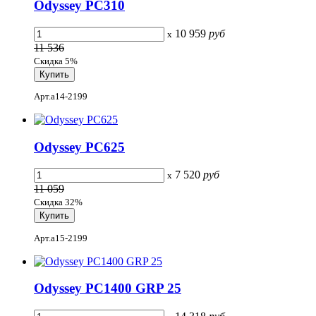
Odyssey PC310
10 959
руб
x
11 536
Скидка 5%
Арт.a14-2199
Odyssey PC625
7 520
руб
x
11 059
Скидка 32%
Арт.a15-2199
Odyssey PC1400 GRP 25