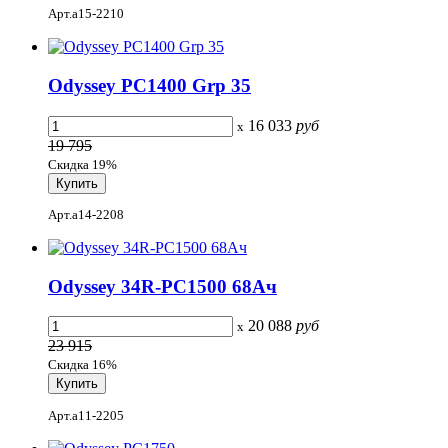
Арт.a15-2210
Odyssey PC1400 Grp 35
16 033
руб
x
19 795
Скидка 19%
Арт.a14-2208
Odyssey 34R-PC1500 68Ач
20 088
руб
x
23 915
Скидка 16%
Арт.a11-2205