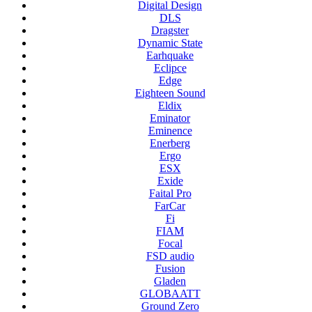
Digital Design
DLS
Dragster
Dynamic State
Earhquake
Eclipce
Edge
Eighteen Sound
Eldix
Eminator
Eminence
Enerberg
Ergo
ESX
Exide
Faital Pro
FarCar
Fi
FIAM
Focal
FSD audio
Fusion
Gladen
GLOBAATT
Ground Zero