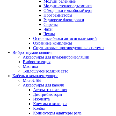
Модули релейные
Модули стеклоподъемника
Обходчики иммобилайзера
Программаторы
Радиореле блокировки
Сирены
Часы
Чехлы
Основные блоки автосигнализаций
Охранные комплексы
Спутниковые противоугонные системы
Вибро- шумоизоляция
Аксессуары для шумовиброизоляции
Виброизоляция
Мастика
Теплошумоизоляция авто
Кабель и комплектующие
MicroUSB
Аксессуары для кабеля
Автоматы питания
Дистрибьюторы
Изолента
Клеммы и колодки
Колбы
Коннекторы адаптеры реле