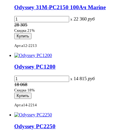
Odyssey 31M-PC2150 100Ач Marine
22 360
руб
x
28 305
Скидка 21%
Арт.a12-2213
Odyssey PC1200
14 815
руб
x
18 068
Скидка 18%
Арт.a14-2214
Odyssey PC2250