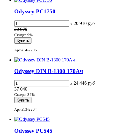
Odyssey PC1750
20 910
руб
x
22 979
Скидка 9%
Арт.a14-2206
Odyssey DIN B-1300 170Ач
24 446
руб
x
37 040
Скидка 34%
Арт.a13-2204
Odyssey PC545