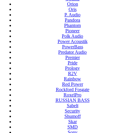
Orion
Oris
P. Audio
Pandora
Phantom
Pioneer
Polk Audio
Power Acoustik
PowerBass
Predator Audio
Premier
Pride
Prology
R2V
Rainbow
Red Power
Rockford Fosgate
RoxelPro
RUSSIAN BASS
Sabelt
Security
Shumoff
Skar
SMD
Sony