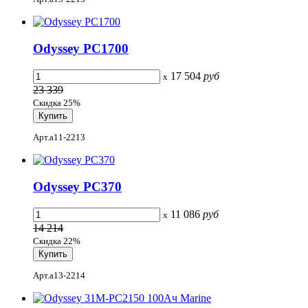
Odyssey PC1700
17 504
руб
x
23 339
Скидка 25%
Арт.a11-2213
Odyssey PC370
11 086
руб
x
14 214
Скидка 22%
Арт.a13-2214