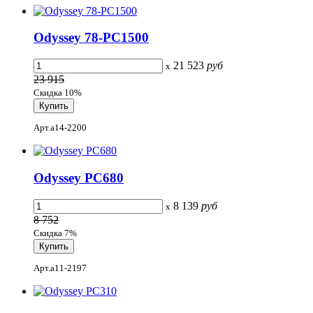
Odyssey 78-PC1500
21 523
руб
x
23 915
Скидка 10%
Арт.a14-2200
Odyssey PC680
8 139
руб
x
8 752
Скидка 7%
Арт.a11-2197