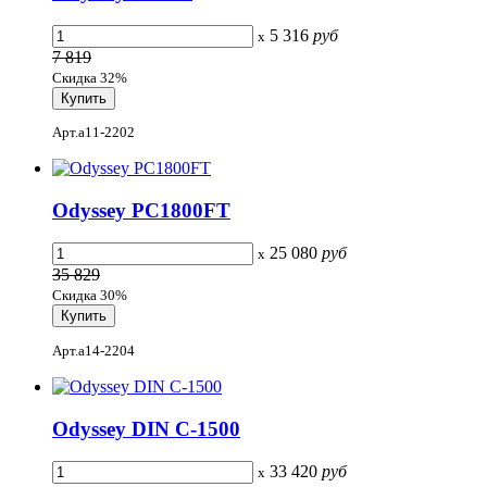
5 316
руб
x
7 819
Скидка 32%
Арт.a11-2202
Odyssey PC1800FT
25 080
руб
x
35 829
Скидка 30%
Арт.a14-2204
Odyssey DIN C-1500
33 420
руб
x