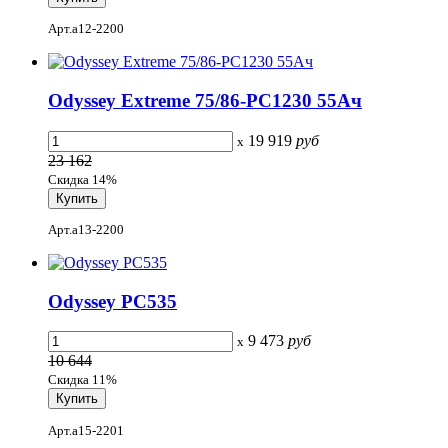
Арт.a12-2200
Odyssey Extreme 75/86-PC1230 55Ач
19 919
руб
x
23 162
Скидка 14%
Арт.a13-2200
Odyssey PC535
9 473
руб
x
10 644
Скидка 11%
Арт.a15-2201