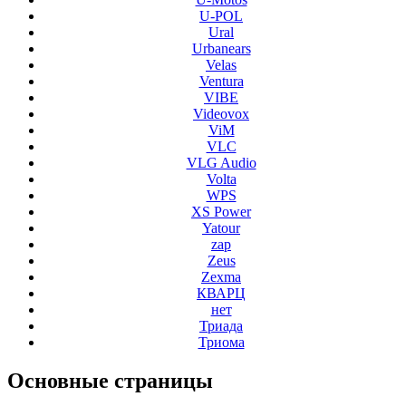
U-POL
Ural
Urbanears
Velas
Ventura
VIBE
Videovox
ViM
VLC
VLG Audio
Volta
WPS
XS Power
Yatour
zap
Zeus
Zexma
КВАРЦ
нет
Триада
Триома
Основные
страницы