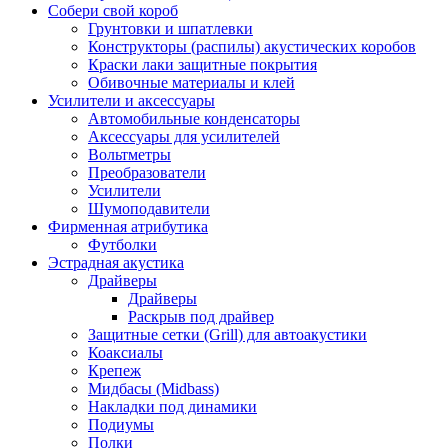
Собери свой короб
Грунтовки и шпатлевки
Конструкторы (распилы) акустических коробов
Краски лаки защитные покрытия
Обивочные материалы и клей
Усилители и аксессуары
Автомобильные конденсаторы
Аксессуары для усилителей
Вольтметры
Преобразователи
Усилители
Шумоподавители
Фирменная атрибутика
Футболки
Эстрадная акустика
Драйверы
Драйверы
Раскрыв под драйвер
Защитные сетки (Grill) для автоакустики
Коаксиалы
Крепеж
Мидбасы (Midbass)
Накладки под динамики
Подиумы
Полки