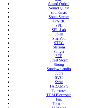
Sound Qubed
Sound Quest
soundmax
SoundStream
sPARK
SPL
SPL-Lab
Splen
StartVolt
STEG
Stetsom
Stinger
STP
Street Storm
Strong
Sundown audio
Supra
SVC
Swat
TARAMP'S
Tchernov
TDM Electronic
Teac
Tornado
U-Motos