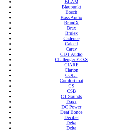
BLAM
Blaupunkt
Bosch
Boss Audio
BrandX
Brax
Brulex
Cadence
Calcell
Carav
CDT Audio
Challenger E.O.S
CIARE
Clarion
COLT
Comfort mat
CS
CSB
CT Sounds
Daxx
DC Power
Deaf Bonce
Decibel
Deka
Delta