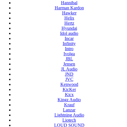
Hannibal
Harman Kardon
Hawker
Helix
Hertz
Hyundai
Idol audio
Incar
Infinity
Intro
Ivolga
JBL
Jensen
JL Audio
JND
JVC
Kenwood
KicKer
Kicx
Kingz Audio
Krauf
Lanzar
Lightning Audio
Liotech
LOUD SOUND