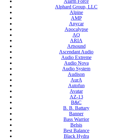
Alarm Force
Alphard Group, LLC
Alpine
AMP
Anycar
Apocalypse
AQ
ARIA
Artsound
Ascendant Audio
Audio Extreme
Audio Nova
Audio System
Audison
AurA
Autofun
Avatar
AZ-13
B&C
B. B. Battary
Banner
Bass Warrior
Belsis
Best Balance
Black Hydra