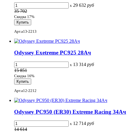
29 632
руб
x
35 702
Скидка 17%
Арт.a13-2213
Odyssey Exetreme PC925 28Ач
13 314
руб
x
15 851
Скидка 16%
Арт.a12-2212
Odyssey PC950 (ER30) Extreme Racing 34Ач
12 714
руб
x
14 614