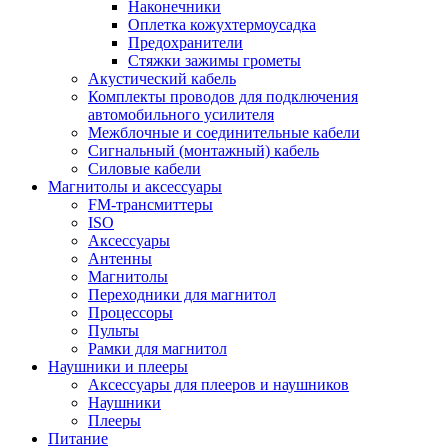
Наконечники
Оплетка кожухтермоусадка
Предохранители
Стяжки зажимы грометы
Акустический кабель
Комплекты проводов для подключения
автомобильного усилителя
Межблочные и соединительные кабели
Сигнальный (монтажный) кабель
Силовые кабели
Магнитолы и аксессуары
FM-трансмиттеры
ISO
Аксессуары
Антенны
Магнитолы
Переходники для магнитол
Процессоры
Пульты
Рамки для магнитол
Наушники и плееры
Аксессуары для плееров и наушников
Наушники
Плееры
Питание