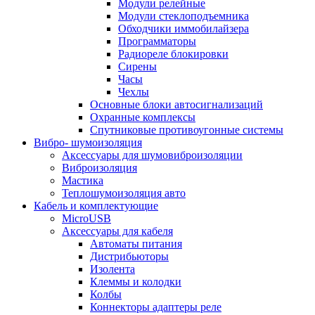
Модули релейные
Модули стеклоподъемника
Обходчики иммобилайзера
Программаторы
Радиореле блокировки
Сирены
Часы
Чехлы
Основные блоки автосигнализаций
Охранные комплексы
Спутниковые противоугонные системы
Вибро- шумоизоляция
Аксессуары для шумовиброизоляции
Виброизоляция
Мастика
Теплошумоизоляция авто
Кабель и комплектующие
MicroUSB
Аксессуары для кабеля
Автоматы питания
Дистрибьюторы
Изолента
Клеммы и колодки
Колбы
Коннекторы адаптеры реле