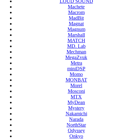
LOUD SOUND
Machete
Macrom
MadBit
Magnat
Magnum
Marshall
MATCH
MD. Lab
Mechman
MegaZvuk
Metra
miniDSP
Momo
MONBAT
Morel
Mosconi
MTX
MyDean
Mystery
Nakamichi
Narada
NorthStar
Odyssey
Onkyo