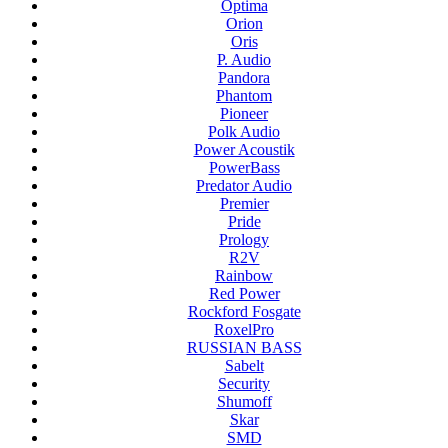
Optima
Orion
Oris
P. Audio
Pandora
Phantom
Pioneer
Polk Audio
Power Acoustik
PowerBass
Predator Audio
Premier
Pride
Prology
R2V
Rainbow
Red Power
Rockford Fosgate
RoxelPro
RUSSIAN BASS
Sabelt
Security
Shumoff
Skar
SMD