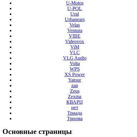
U-Motos
U-POL
Ural
Urbanears
Velas
Ventura
VIBE
Videovox
ViM
VLC
VLG Audio
Volta
WPS
XS Power
Yatour
zap
Zeus
Zexma
КВАРЦ
нет
Триада
Триома
Основные
страницы