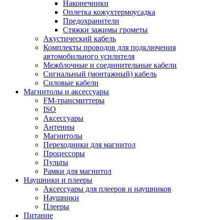
Наконечники
Оплетка кожухтермоусадка
Предохранители
Стяжки зажимы грометы
Акустический кабель
Комплекты проводов для подключения
автомобильного усилителя
Межблочные и соединительные кабели
Сигнальный (монтажный) кабель
Силовые кабели
Магнитолы и аксессуары
FM-трансмиттеры
ISO
Аксессуары
Антенны
Магнитолы
Переходники для магнитол
Процессоры
Пульты
Рамки для магнитол
Наушники и плееры
Аксессуары для плееров и наушников
Наушники
Плееры
Питание