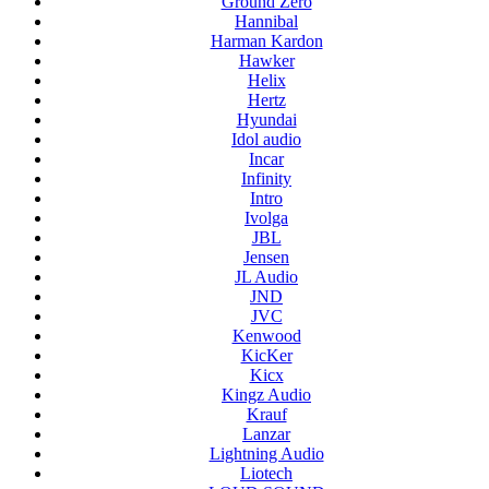
Ground Zero
Hannibal
Harman Kardon
Hawker
Helix
Hertz
Hyundai
Idol audio
Incar
Infinity
Intro
Ivolga
JBL
Jensen
JL Audio
JND
JVC
Kenwood
KicKer
Kicx
Kingz Audio
Krauf
Lanzar
Lightning Audio
Liotech