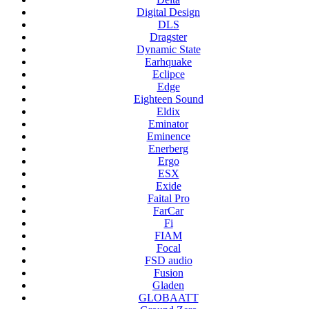
Digital Design
DLS
Dragster
Dynamic State
Earhquake
Eclipce
Edge
Eighteen Sound
Eldix
Eminator
Eminence
Enerberg
Ergo
ESX
Exide
Faital Pro
FarCar
Fi
FIAM
Focal
FSD audio
Fusion
Gladen
GLOBAATT