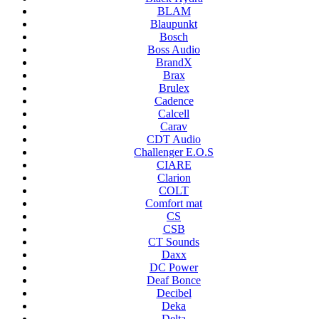
BLAM
Blaupunkt
Bosch
Boss Audio
BrandX
Brax
Brulex
Cadence
Calcell
Carav
CDT Audio
Challenger E.O.S
CIARE
Clarion
COLT
Comfort mat
CS
CSB
CT Sounds
Daxx
DC Power
Deaf Bonce
Decibel
Deka
Delta