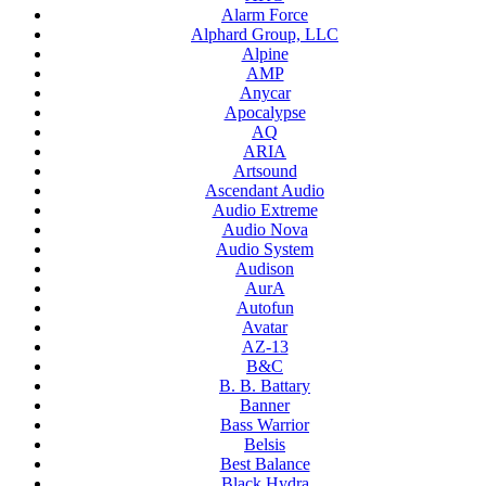
Alarm Force
Alphard Group, LLC
Alpine
AMP
Anycar
Apocalypse
AQ
ARIA
Artsound
Ascendant Audio
Audio Extreme
Audio Nova
Audio System
Audison
AurA
Autofun
Avatar
AZ-13
B&C
B. B. Battary
Banner
Bass Warrior
Belsis
Best Balance
Black Hydra