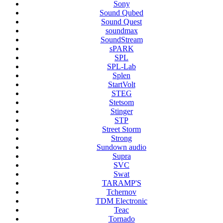
Sony
Sound Qubed
Sound Quest
soundmax
SoundStream
sPARK
SPL
SPL-Lab
Splen
StartVolt
STEG
Stetsom
Stinger
STP
Street Storm
Strong
Sundown audio
Supra
SVC
Swat
TARAMP'S
Tchernov
TDM Electronic
Teac
Tornado