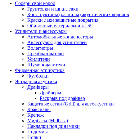
Собери свой короб
Грунтовки и шпатлевки
Конструкторы (распилы) акустических коробов
Краски лаки защитные покрытия
Обивочные материалы и клей
Усилители и аксессуары
Автомобильные конденсаторы
Аксессуары для усилителей
Вольтметры
Преобразователи
Усилители
Шумоподавители
Фирменная атрибутика
Футболки
Эстрадная акустика
Драйверы
Драйверы
Раскрыв под драйвер
Защитные сетки (Grill) для автоакустики
Коаксиалы
Крепеж
Мидбасы (Midbass)
Накладки под динамики
Подиумы
Полки