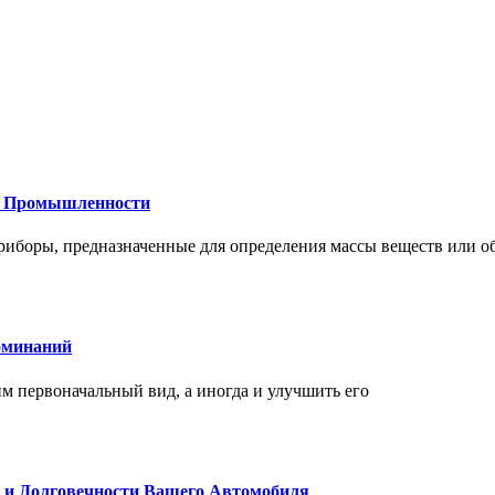
 и Промышленности
иборы, предназначенные для определения массы веществ или об
оминаний
 первоначальный вид, а иногда и улучшить его
и и Долговечности Вашего Автомобиля