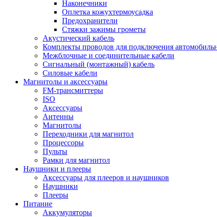
Наконечники
Оплетка кожухтермоусадка
Предохранители
Стяжки зажимы грометы
Акустический кабель
Комплекты проводов для подключения автомобильн
Межблочные и соединительные кабели
Сигнальный (монтажный) кабель
Силовые кабели
Магнитолы и аксессуары
FM-трансмиттеры
ISO
Аксессуары
Антенны
Магнитолы
Переходники для магнитол
Процессоры
Пульты
Рамки для магнитол
Наушники и плееры
Аксессуары для плееров и наушников
Наушники
Плееры
Питание
Аккумуляторы