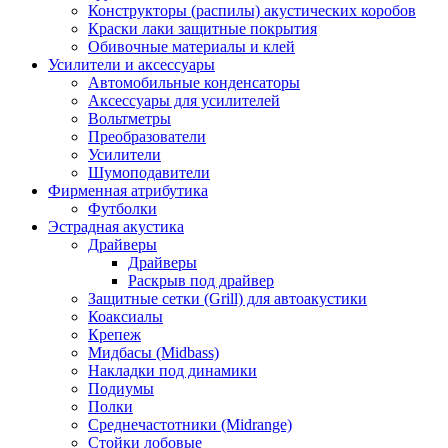
Конструкторы (распилы) акустических коробов
Краски лаки защитные покрытия
Обивочные материалы и клей
Усилители и аксессуары
Автомобильные конденсаторы
Аксессуары для усилителей
Вольтметры
Преобразователи
Усилители
Шумоподавители
Фирменная атрибутика
Футболки
Эстрадная акустика
Драйверы
Драйверы
Раскрыв под драйвер
Защитные сетки (Grill) для автоакустики
Коаксиалы
Крепеж
Мидбасы (Midbass)
Накладки под динамики
Подиумы
Полки
Среднечастотники (Midrange)
Стойки лобовые