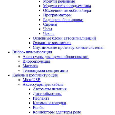
Модули релейные
Модули стеклоподъемника
Обходчики иммобилайзера
Программаторы
Радиореле блокировки
Сирены
Часы
Чехлы
Основные блоки автосигнализаций
Охранные комплексы
Спутниковые противоугонные системы
Вибро- шумоизоляция
Аксессуары для шумовиброизоляции
Виброизоляция
Мастика
Теплошумоизоляция авто
Кабель и комплектующие
MicroUSB
Аксессуары для кабеля
Автоматы питания
Дистрибьюторы
Изолента
Клеммы и колодки
Колбы
Коннекторы адаптеры реле