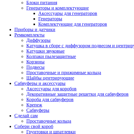
Блоки питания
Генераторы и комплектующие
Аксессуары для генераторов
Генераторы
Комплектующие для генераторов
Приборы и датчики
Ремкомплекты
Диффузоры
Катушка в сборе с диффузором подвесом и центр
Катушки звуковые
Колпаки пылезащитные
Корзины
Подвесы
Проставочные и прижимные кольца
Шайбы центрирующие
Сабвуферы и аксессуары
Аксессуары для коробов
Декоративные защитные решетки для сабвуферов
Короба для сабвуферов
Крепеж
Сабвуферы
Сделай сам
Проставочные кольца
Собери свой короб
Грунтовки и шпатлевки