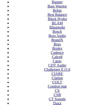
Banner
Bass Warrior
Belsis
Best Balance
Black Hydra
BLAM
Blaupunkt
Bosch
Boss Audio
BrandX
Brax
Brulex
Cadence
Calcell
Carav
CDT Audio
Challenger E.O.S
CIARE
Clarion
COLT
Comfort mat
CS
CSB
CT Sounds
Daxx