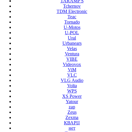
TARAMP'S
Tchernov
TDM Electronic
Teac
Tornado
U-Motos
U-POL
Ural
Urbanears
Velas
Ventura
VIBE
Videovox
ViM
VLC
VLG Audio
Volta
WPS
XS Power
Yatour
zap
Zeus
Zexma
КВАРЦ
нет