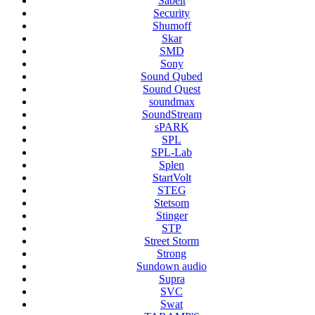
Sabelt
Security
Shumoff
Skar
SMD
Sony
Sound Qubed
Sound Quest
soundmax
SoundStream
sPARK
SPL
SPL-Lab
Splen
StartVolt
STEG
Stetsom
Stinger
STP
Street Storm
Strong
Sundown audio
Supra
SVC
Swat