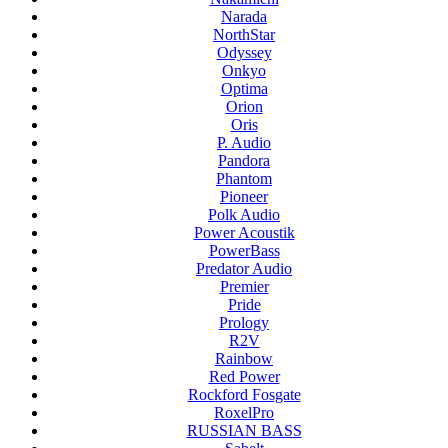
Narada
NorthStar
Odyssey
Onkyo
Optima
Orion
Oris
P. Audio
Pandora
Phantom
Pioneer
Polk Audio
Power Acoustik
PowerBass
Predator Audio
Premier
Pride
Prology
R2V
Rainbow
Red Power
Rockford Fosgate
RoxelPro
RUSSIAN BASS