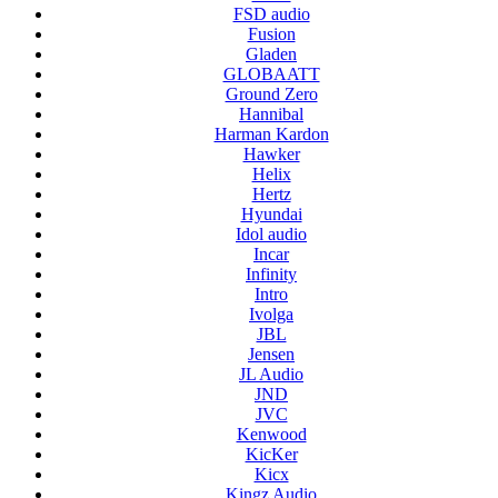
FSD audio
Fusion
Gladen
GLOBAATT
Ground Zero
Hannibal
Harman Kardon
Hawker
Helix
Hertz
Hyundai
Idol audio
Incar
Infinity
Intro
Ivolga
JBL
Jensen
JL Audio
JND
JVC
Kenwood
KicKer
Kicx
Kingz Audio