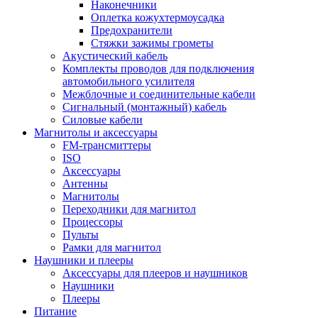
Наконечники
Оплетка кожухтермоусадка
Предохранители
Стяжки зажимы грометы
Акустический кабель
Комплекты проводов для подключения
автомобильного усилителя
Межблочные и соединительные кабели
Сигнальный (монтажный) кабель
Силовые кабели
Магнитолы и аксессуары
FM-трансмиттеры
ISO
Аксессуары
Антенны
Магнитолы
Переходники для магнитол
Процессоры
Пульты
Рамки для магнитол
Наушники и плееры
Аксессуары для плееров и наушников
Наушники
Плееры
Питание