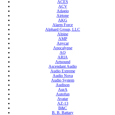
ACES
ACV
Adagio
Airtone
AKG
Alarm Force
Alphard Group, LLC
Alpine
AMP
Anycar
Apocalypse
AQ
ARIA
Artsound
Ascendant Audio
Audio Extreme
Audio Nova
Audio System
Audison
AurA
Autofun
Avatar
AZ-13
B&C
B. B. Battary