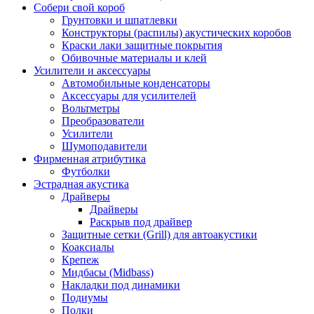
Собери свой короб
Грунтовки и шпатлевки
Конструкторы (распилы) акустических коробов
Краски лаки защитные покрытия
Обивочные материалы и клей
Усилители и аксессуары
Автомобильные конденсаторы
Аксессуары для усилителей
Вольтметры
Преобразователи
Усилители
Шумоподавители
Фирменная атрибутика
Футболки
Эстрадная акустика
Драйверы
Драйверы
Раскрыв под драйвер
Защитные сетки (Grill) для автоакустики
Коаксиалы
Крепеж
Мидбасы (Midbass)
Накладки под динамики
Подиумы
Полки