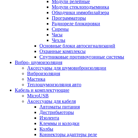
Модули релейные
Модули стеклоподъемника
Обходчики иммобилайзера
Программаторы
Радиореле блокировки
Сирены
Часы
Чехлы
Основные блоки автосигнализаций
Охранные комплексы
Спутниковые противоугонные системы
Вибро- шумоизоляция
Аксессуары для шумовиброизоляции
Виброизоляция
Мастика
Теплошумоизоляция авто
Кабель и комплектующие
MicroUSB
Аксессуары для кабеля
Автоматы питания
Дистрибьюторы
Изолента
Клеммы и колодки
Колбы
Коннекторы адаптеры реле