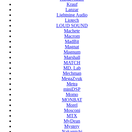
Krauf
Lanzar
Lightning Audio
Liotech
LOUD SOUND
Machete
Macrom
MadBit
Magnat
Magnum
Marshall
MATCH
MD. Lab
Mechman
MegaZvuk
Metra
miniDSP
Momo
MONBAT
Morel
Mosconi
MTX
MyDean
Mystery
Nakamichi