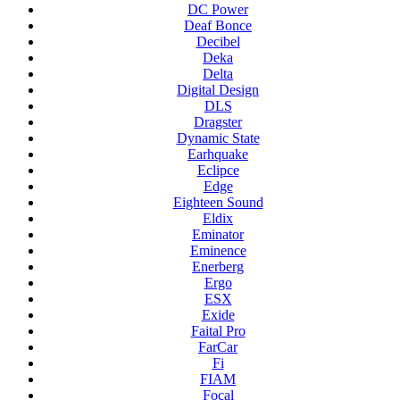
DC Power
Deaf Bonce
Decibel
Deka
Delta
Digital Design
DLS
Dragster
Dynamic State
Earhquake
Eclipce
Edge
Eighteen Sound
Eldix
Eminator
Eminence
Enerberg
Ergo
ESX
Exide
Faital Pro
FarCar
Fi
FIAM
Focal