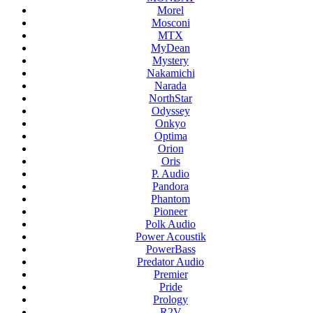
Morel
Mosconi
MTX
MyDean
Mystery
Nakamichi
Narada
NorthStar
Odyssey
Onkyo
Optima
Orion
Oris
P. Audio
Pandora
Phantom
Pioneer
Polk Audio
Power Acoustik
PowerBass
Predator Audio
Premier
Pride
Prology
R2V