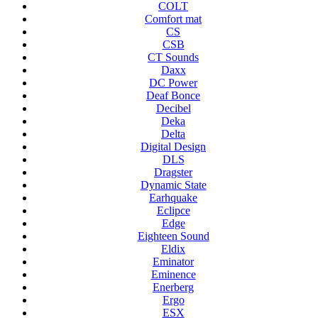
COLT
Comfort mat
CS
CSB
CT Sounds
Daxx
DC Power
Deaf Bonce
Decibel
Deka
Delta
Digital Design
DLS
Dragster
Dynamic State
Earhquake
Eclipce
Edge
Eighteen Sound
Eldix
Eminator
Eminence
Enerberg
Ergo
ESX