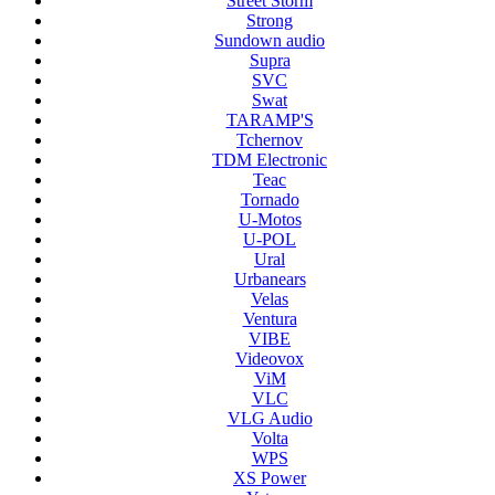
Street Storm
Strong
Sundown audio
Supra
SVC
Swat
TARAMP'S
Tchernov
TDM Electronic
Teac
Tornado
U-Motos
U-POL
Ural
Urbanears
Velas
Ventura
VIBE
Videovox
ViM
VLC
VLG Audio
Volta
WPS
XS Power