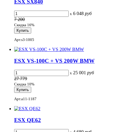
ESX SX840
6 048
руб
x
7 200
Скидка 16%
Арт.s3-1005
ESX VS-100C + VS 200W BMW
25 001
руб
x
27 779
Скидка 10%
Арт.a11-1187
ESX QE62
4 680
руб