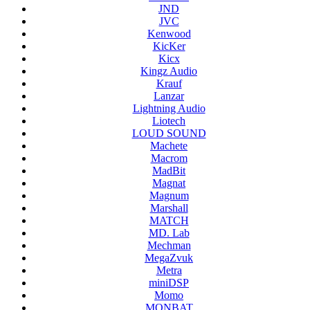
JND
JVC
Kenwood
KicKer
Kicx
Kingz Audio
Krauf
Lanzar
Lightning Audio
Liotech
LOUD SOUND
Machete
Macrom
MadBit
Magnat
Magnum
Marshall
MATCH
MD. Lab
Mechman
MegaZvuk
Metra
miniDSP
Momo
MONBAT