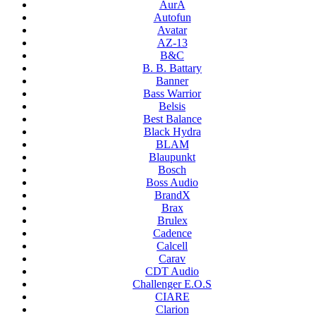
AurA
Autofun
Avatar
AZ-13
B&C
B. B. Battary
Banner
Bass Warrior
Belsis
Best Balance
Black Hydra
BLAM
Blaupunkt
Bosch
Boss Audio
BrandX
Brax
Brulex
Cadence
Calcell
Carav
CDT Audio
Challenger E.O.S
CIARE
Clarion