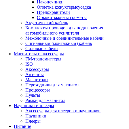
Наконечники
Оплетка кожухтермоусадка
Предохранители
Стяжки зажимы грометы
Акустический кабель
Комплекты проводов для подключения
автомобильного усилителя
Межблочные и соединительные кабели
Сигнальный (монтажный) кабель
Силовые кабели
Магнитолы и аксессуары
FM-трансмиттеры
ISO
Аксессуары
Антенны
Магнитолы
Переходники для магнитол
Процессоры
Пульты
Рамки для магнитол
Наушники и плееры
Аксессуары для плееров и наушников
Наушники
Плееры
Питание