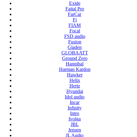
Exide
Faital Pro
FarCar
Fi
FIAM
Focal
FSD audio
Fusion
Gladen
GLOBAATT
Ground Zero
Hannibal
Harman Kardon
Hawker
Helix
Hertz
Hyundai
Idol audio
Incar
Infinity
Intro
Ivolga
JBL
Jensen
JL Audio