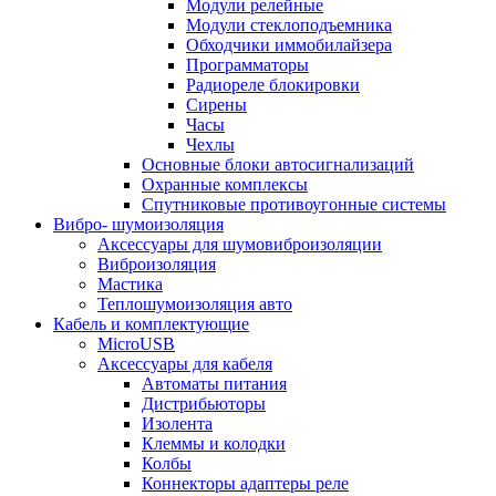
Модули релейные
Модули стеклоподъемника
Обходчики иммобилайзера
Программаторы
Радиореле блокировки
Сирены
Часы
Чехлы
Основные блоки автосигнализаций
Охранные комплексы
Спутниковые противоугонные системы
Вибро- шумоизоляция
Аксессуары для шумовиброизоляции
Виброизоляция
Мастика
Теплошумоизоляция авто
Кабель и комплектующие
MicroUSB
Аксессуары для кабеля
Автоматы питания
Дистрибьюторы
Изолента
Клеммы и колодки
Колбы
Коннекторы адаптеры реле