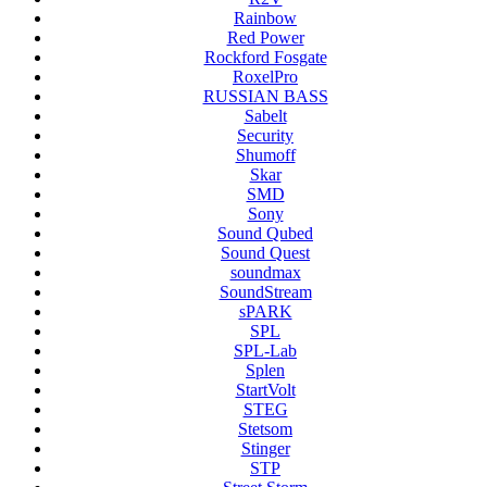
Rainbow
Red Power
Rockford Fosgate
RoxelPro
RUSSIAN BASS
Sabelt
Security
Shumoff
Skar
SMD
Sony
Sound Qubed
Sound Quest
soundmax
SoundStream
sPARK
SPL
SPL-Lab
Splen
StartVolt
STEG
Stetsom
Stinger
STP