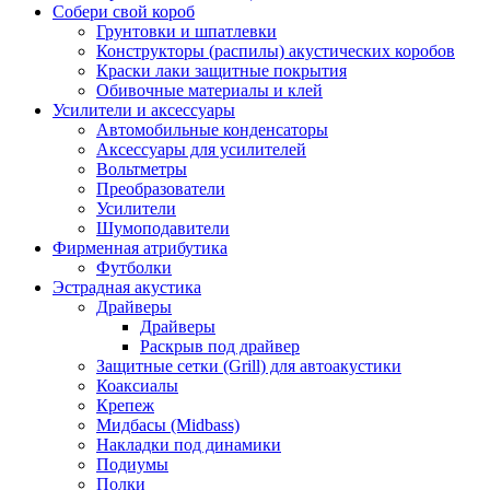
Собери свой короб
Грунтовки и шпатлевки
Конструкторы (распилы) акустических коробов
Краски лаки защитные покрытия
Обивочные материалы и клей
Усилители и аксессуары
Автомобильные конденсаторы
Аксессуары для усилителей
Вольтметры
Преобразователи
Усилители
Шумоподавители
Фирменная атрибутика
Футболки
Эстрадная акустика
Драйверы
Драйверы
Раскрыв под драйвер
Защитные сетки (Grill) для автоакустики
Коаксиалы
Крепеж
Мидбасы (Midbass)
Накладки под динамики
Подиумы
Полки