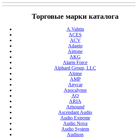
Торговые марки каталога
A.Vahtin
ACES
ACV
Adagio
Airtone
AKG
Alarm Force
Alphard Group, LLC
Alpine
AMP
Anycar
Apocalypse
AQ
ARIA
Artsound
Ascendant Audio
Audio Extreme
Audio Nova
Audio System
Audison