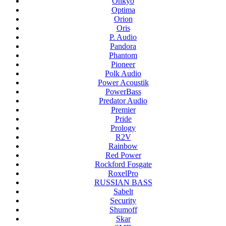
Onkyo
Optima
Orion
Oris
P. Audio
Pandora
Phantom
Pioneer
Polk Audio
Power Acoustik
PowerBass
Predator Audio
Premier
Pride
Prology
R2V
Rainbow
Red Power
Rockford Fosgate
RoxelPro
RUSSIAN BASS
Sabelt
Security
Shumoff
Skar