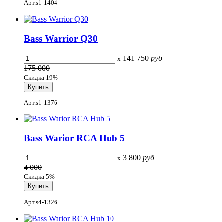
Арт.s1-1404
Bass Warrior Q30
141 750
руб
x
175 000
Скидка 19%
Арт.s1-1376
Bass Warior RCA Hub 5
3 800
руб
x
4 000
Скидка 5%
Арт.s4-1326