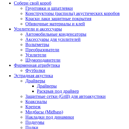
Собери свой короб
Грунтовки и шпатлевки
Конструкторы (распилы) акустических коробов
Краски лаки защитные покрытия
Обивочные материалы и клей
Усилители и аксессуары
Автомобильные конденсаторы
Аксессуары для усилителей
Вольтметры
Преобразователи
Усилители
Шумоподавители
Фирменная атрибутика
Футболки
Эстрадная акустика
Драйверы
Драйверы
Раскрыв под драйвер
Защитные сетки (Grill) для автоакустики
Коаксиалы
Крепеж
Мидбасы (Midbass)
Накладки под динамики
Подиумы
Полки