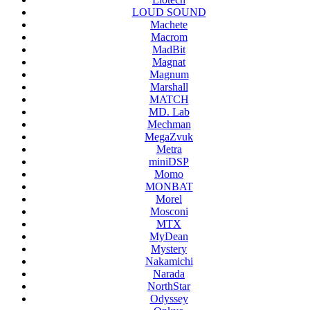
LOUD SOUND
Machete
Macrom
MadBit
Magnat
Magnum
Marshall
MATCH
MD. Lab
Mechman
MegaZvuk
Metra
miniDSP
Momo
MONBAT
Morel
Mosconi
MTX
MyDean
Mystery
Nakamichi
Narada
NorthStar
Odyssey