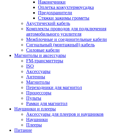
Наконечники
Оплетка кожухтермоусадка
Предохранители
Стяжки зажимы грометы
Акустический кабель
Комплекты проводов для подключения
автомобильного усилителя
Межблочные и соединительные кабели
Сигнальный (монтажный) кабель
Силовые кабели
Магнитолы и аксессуары
FM-трансмиттеры
ISO
Аксессуары
Антенны
Магнитолы
Переходники для магнитол
Процессоры
Пульты
Рамки для магнитол
Наушники и плееры
Аксессуары для плееров и наушников
Наушники
Плееры
Питание