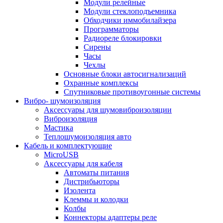
Модули релейные
Модули стеклоподъемника
Обходчики иммобилайзера
Программаторы
Радиореле блокировки
Сирены
Часы
Чехлы
Основные блоки автосигнализаций
Охранные комплексы
Спутниковые противоугонные системы
Вибро- шумоизоляция
Аксессуары для шумовиброизоляции
Виброизоляция
Мастика
Теплошумоизоляция авто
Кабель и комплектующие
MicroUSB
Аксессуары для кабеля
Автоматы питания
Дистрибьюторы
Изолента
Клеммы и колодки
Колбы
Коннекторы адаптеры реле