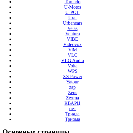
Tornado
U-Motos
U-POL
Ural
Urbanears
Velas
Ventura
VIBE
Videovox
ViM
VLC
VLG Audio
Volta
WPS
XS Power
Yatour
zap
Zeus
Zexma
КВАРЦ
нет
Триада
Триома
Основные
страницы