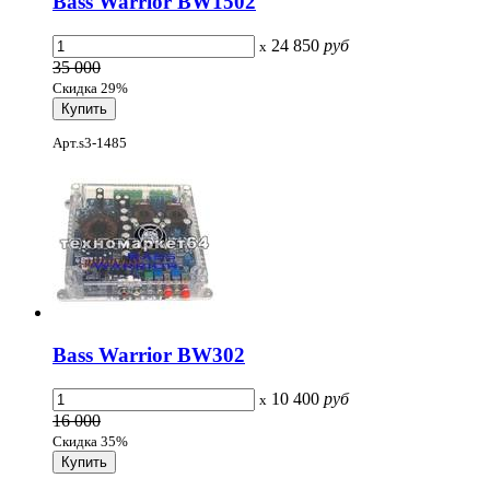
Bass Warrior BW1502
24 850
руб
x
35 000
Скидка 29%
Арт.s3-1485
Bass Warrior BW302
10 400
руб
x
16 000
Скидка 35%