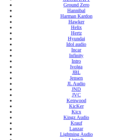
Ground Zero
Hannibal
Harman Kardon
Hawker
Helix
Hertz
Hyundai
Idol audio
Incar
Infinity
Intro
Ivolga
JBL
Jensen
JL Audio
JND
JVC
Kenwood
KicKer
Kicx
Kingz Audio
Krauf
Lanzar
Lightning Audio
Liotech