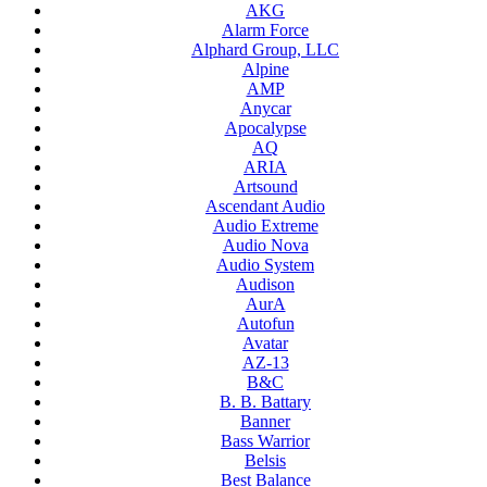
AKG
Alarm Force
Alphard Group, LLC
Alpine
AMP
Anycar
Apocalypse
AQ
ARIA
Artsound
Ascendant Audio
Audio Extreme
Audio Nova
Audio System
Audison
AurA
Autofun
Avatar
AZ-13
B&C
B. B. Battary
Banner
Bass Warrior
Belsis
Best Balance