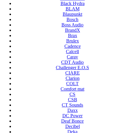
Black Hydra
BLAM
Blaupunkt
Bosch
Boss Audio
BrandX
Brax
Brulex
Cadence
Calcell
Carav
CDT Audio
Challenger E.O.S
CIARE
Clarion
COLT
Comfort mat
CS
CSB
CT Sounds
Daxx
DC Power
Deaf Bonce
Decibel
Deka