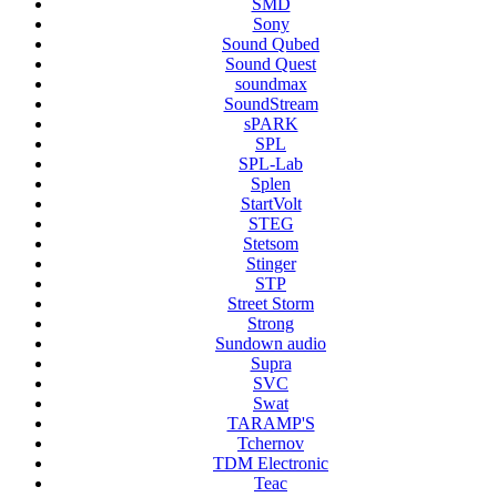
SMD
Sony
Sound Qubed
Sound Quest
soundmax
SoundStream
sPARK
SPL
SPL-Lab
Splen
StartVolt
STEG
Stetsom
Stinger
STP
Street Storm
Strong
Sundown audio
Supra
SVC
Swat
TARAMP'S
Tchernov
TDM Electronic
Teac