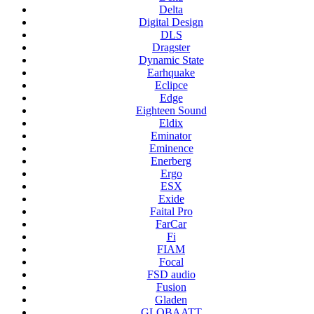
Delta
Digital Design
DLS
Dragster
Dynamic State
Earhquake
Eclipce
Edge
Eighteen Sound
Eldix
Eminator
Eminence
Enerberg
Ergo
ESX
Exide
Faital Pro
FarCar
Fi
FIAM
Focal
FSD audio
Fusion
Gladen
GLOBAATT