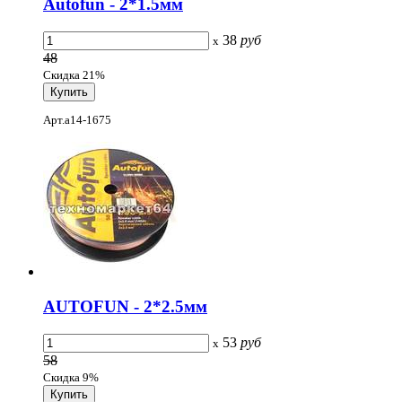
Autofun - 2*1.5мм
38
руб
x
48
Скидка 21%
Арт.a14-1675
AUTOFUN - 2*2.5мм
53
руб
x
58
Скидка 9%