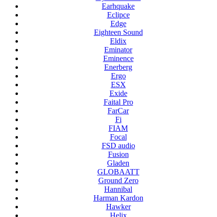
Earhquake
Eclipce
Edge
Eighteen Sound
Eldix
Eminator
Eminence
Enerberg
Ergo
ESX
Exide
Faital Pro
FarCar
Fi
FIAM
Focal
FSD audio
Fusion
Gladen
GLOBAATT
Ground Zero
Hannibal
Harman Kardon
Hawker
Helix