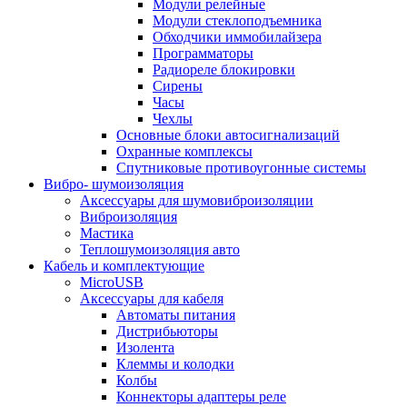
Модули релейные
Модули стеклоподъемника
Обходчики иммобилайзера
Программаторы
Радиореле блокировки
Сирены
Часы
Чехлы
Основные блоки автосигнализаций
Охранные комплексы
Спутниковые противоугонные системы
Вибро- шумоизоляция
Аксессуары для шумовиброизоляции
Виброизоляция
Мастика
Теплошумоизоляция авто
Кабель и комплектующие
MicroUSB
Аксессуары для кабеля
Автоматы питания
Дистрибьюторы
Изолента
Клеммы и колодки
Колбы
Коннекторы адаптеры реле