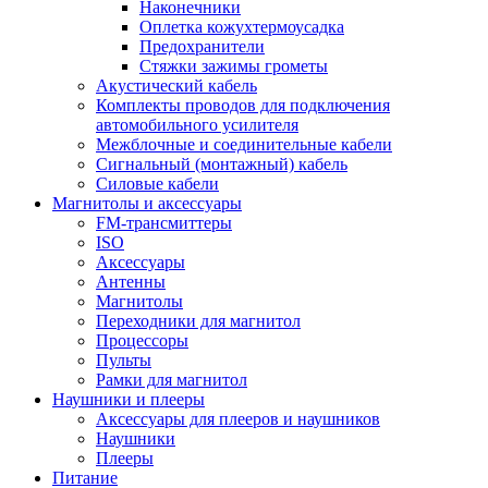
Наконечники
Оплетка кожухтермоусадка
Предохранители
Стяжки зажимы грометы
Акустический кабель
Комплекты проводов для подключения
автомобильного усилителя
Межблочные и соединительные кабели
Сигнальный (монтажный) кабель
Силовые кабели
Магнитолы и аксессуары
FM-трансмиттеры
ISO
Аксессуары
Антенны
Магнитолы
Переходники для магнитол
Процессоры
Пульты
Рамки для магнитол
Наушники и плееры
Аксессуары для плееров и наушников
Наушники
Плееры
Питание