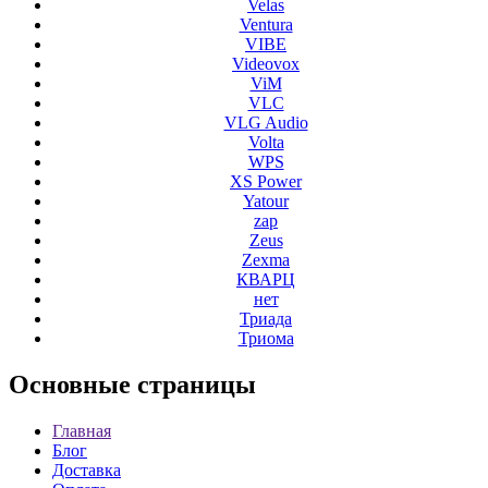
Velas
Ventura
VIBE
Videovox
ViM
VLC
VLG Audio
Volta
WPS
XS Power
Yatour
zap
Zeus
Zexma
КВАРЦ
нет
Триада
Триома
Основные
страницы
Главная
Блог
Доставка