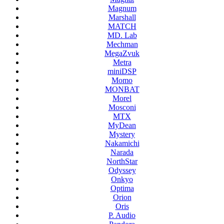
Magnum
Marshall
MATCH
MD. Lab
Mechman
MegaZvuk
Metra
miniDSP
Momo
MONBAT
Morel
Mosconi
MTX
MyDean
Mystery
Nakamichi
Narada
NorthStar
Odyssey
Onkyo
Optima
Orion
Oris
P. Audio