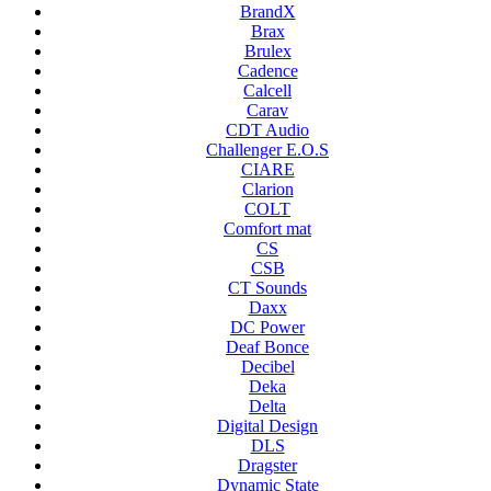
BrandX
Brax
Brulex
Cadence
Calcell
Carav
CDT Audio
Challenger E.O.S
CIARE
Clarion
COLT
Comfort mat
CS
CSB
CT Sounds
Daxx
DC Power
Deaf Bonce
Decibel
Deka
Delta
Digital Design
DLS
Dragster
Dynamic State