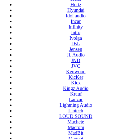
Hertz
Hyundai
Idol audio
Incar
Infinity
Intro
Ivolga
JBL
Jensen
JL Audio
JND
JVC
Kenwood
KicKer
Kicx
Kingz Audio
Krauf
Lanzar
Lightning Audio
Liotech
LOUD SOUND
Machete
Macrom
MadBit
Magnat