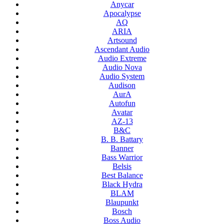
Anycar
Apocalypse
AQ
ARIA
Artsound
Ascendant Audio
Audio Extreme
Audio Nova
Audio System
Audison
AurA
Autofun
Avatar
AZ-13
B&C
B. B. Battary
Banner
Bass Warrior
Belsis
Best Balance
Black Hydra
BLAM
Blaupunkt
Bosch
Boss Audio