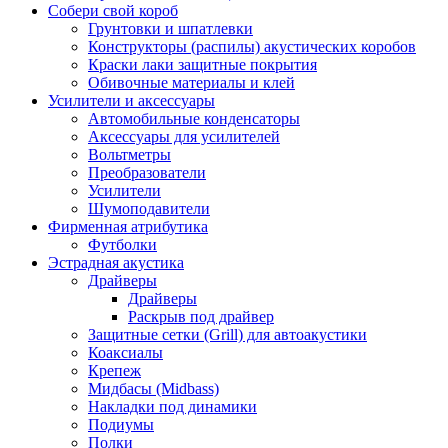
Собери свой короб
Грунтовки и шпатлевки
Конструкторы (распилы) акустических коробов
Краски лаки защитные покрытия
Обивочные материалы и клей
Усилители и аксессуары
Автомобильные конденсаторы
Аксессуары для усилителей
Вольтметры
Преобразователи
Усилители
Шумоподавители
Фирменная атрибутика
Футболки
Эстрадная акустика
Драйверы
Драйверы
Раскрыв под драйвер
Защитные сетки (Grill) для автоакустики
Коаксиалы
Крепеж
Мидбасы (Midbass)
Накладки под динамики
Подиумы
Полки