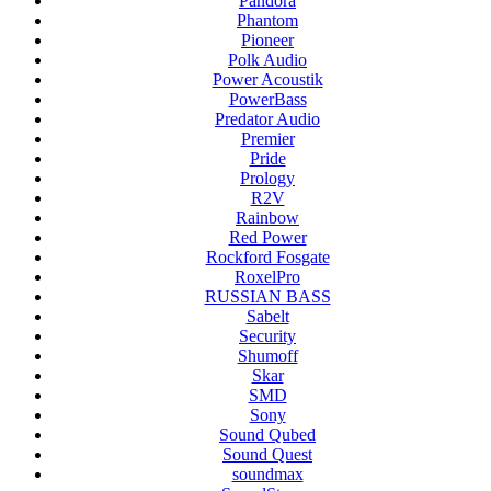
Pandora
Phantom
Pioneer
Polk Audio
Power Acoustik
PowerBass
Predator Audio
Premier
Pride
Prology
R2V
Rainbow
Red Power
Rockford Fosgate
RoxelPro
RUSSIAN BASS
Sabelt
Security
Shumoff
Skar
SMD
Sony
Sound Qubed
Sound Quest
soundmax