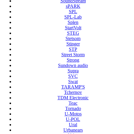
SoundStream
sPARK
SPL
SPL-Lab
Splen
StartVolt
STEG
Stetsom
Stinger
STP
Street Storm
Strong
Sundown audio
Supra
SVC
Swat
TARAMP'S
Tchernov
TDM Electronic
Teac
Tornado
U-Motos
U-POL
Ural
Urbanears