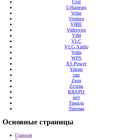
Ural
Urbanears
Velas
Ventura
VIBE
Videovox
ViM
VLC
VLG Audio
Volta
WPS
XS Power
Yatour
zap
Zeus
Zexma
КВАРЦ
нет
Триада
Триома
Основные
страницы
Главная