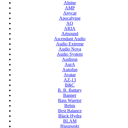
Alpine
AMP
Anycar
Apocalypse
AQ
ARIA
Artsound
Ascendant Audio
Audio Extreme
Audio Nova
Audio System
Audison
AurA
Autofun
Avatar
AZ-13
B&C
B. B. Battary
Banner
Bass Warrior
Belsis
Best Balance
Black Hydra
BLAM
Blaupunkt