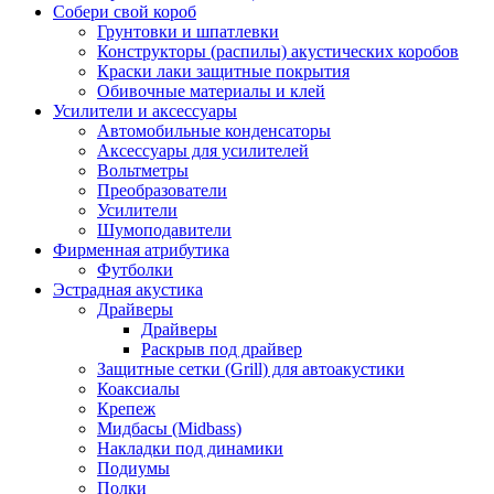
Собери свой короб
Грунтовки и шпатлевки
Конструкторы (распилы) акустических коробов
Краски лаки защитные покрытия
Обивочные материалы и клей
Усилители и аксессуары
Автомобильные конденсаторы
Аксессуары для усилителей
Вольтметры
Преобразователи
Усилители
Шумоподавители
Фирменная атрибутика
Футболки
Эстрадная акустика
Драйверы
Драйверы
Раскрыв под драйвер
Защитные сетки (Grill) для автоакустики
Коаксиалы
Крепеж
Мидбасы (Midbass)
Накладки под динамики
Подиумы
Полки