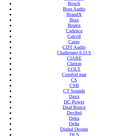
Bosch
Boss Audio
BrandX
Brax
Brulex
Cadence
Calcell
Carav
CDT Audio
Challenger E.O.S
CIARE
Clarion
COLT
Comfort mat
CS
CSB
CT Sounds
Daxx
DC Power
Deaf Bonce
Decibel
Deka
Delta
Digital Design
DLS