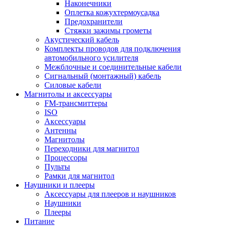
Наконечники
Оплетка кожухтермоусадка
Предохранители
Стяжки зажимы грометы
Акустический кабель
Комплекты проводов для подключения
автомобильного усилителя
Межблочные и соединительные кабели
Сигнальный (монтажный) кабель
Силовые кабели
Магнитолы и аксессуары
FM-трансмиттеры
ISO
Аксессуары
Антенны
Магнитолы
Переходники для магнитол
Процессоры
Пульты
Рамки для магнитол
Наушники и плееры
Аксессуары для плееров и наушников
Наушники
Плееры
Питание