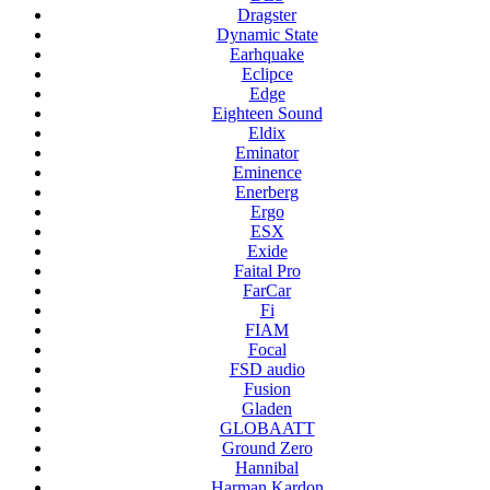
Dragster
Dynamic State
Earhquake
Eclipce
Edge
Eighteen Sound
Eldix
Eminator
Eminence
Enerberg
Ergo
ESX
Exide
Faital Pro
FarCar
Fi
FIAM
Focal
FSD audio
Fusion
Gladen
GLOBAATT
Ground Zero
Hannibal
Harman Kardon