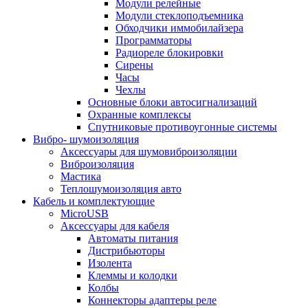
Модули релейные
Модули стеклоподъемника
Обходчики иммобилайзера
Программаторы
Радиореле блокировки
Сирены
Часы
Чехлы
Основные блоки автосигнализаций
Охранные комплексы
Спутниковые противоугонные системы
Вибро- шумоизоляция
Аксессуары для шумовиброизоляции
Виброизоляция
Мастика
Теплошумоизоляция авто
Кабель и комплектующие
MicroUSB
Аксессуары для кабеля
Автоматы питания
Дистрибьюторы
Изолента
Клеммы и колодки
Колбы
Коннекторы адаптеры реле