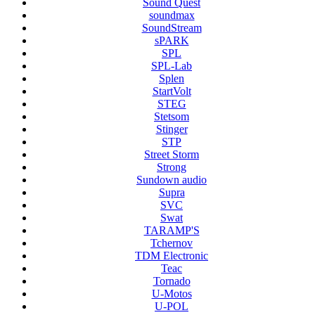
Sound Quest
soundmax
SoundStream
sPARK
SPL
SPL-Lab
Splen
StartVolt
STEG
Stetsom
Stinger
STP
Street Storm
Strong
Sundown audio
Supra
SVC
Swat
TARAMP'S
Tchernov
TDM Electronic
Teac
Tornado
U-Motos
U-POL