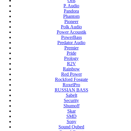
Oris
P. Audio
Pandora
Phantom
Pioneer
Polk Audio
Power Acoustik
PowerBass
Predator Audio
Premier
Pride
Prology
R2V
Rainbow
Red Power
Rockford Fosgate
RoxelPro
RUSSIAN BASS
Sabelt
Security
Shumoff
Skar
SMD
Sony
Sound Qubed