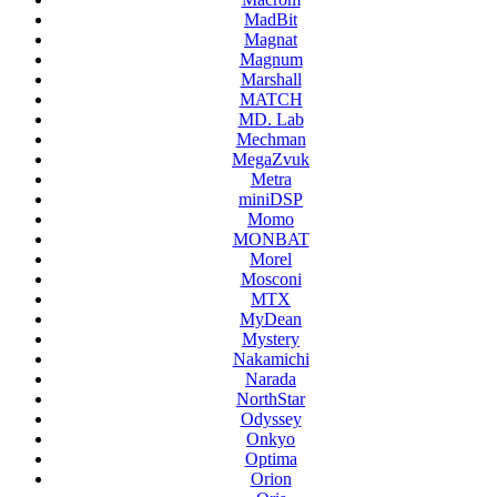
MadBit
Magnat
Magnum
Marshall
MATCH
MD. Lab
Mechman
MegaZvuk
Metra
miniDSP
Momo
MONBAT
Morel
Mosconi
MTX
MyDean
Mystery
Nakamichi
Narada
NorthStar
Odyssey
Onkyo
Optima
Orion