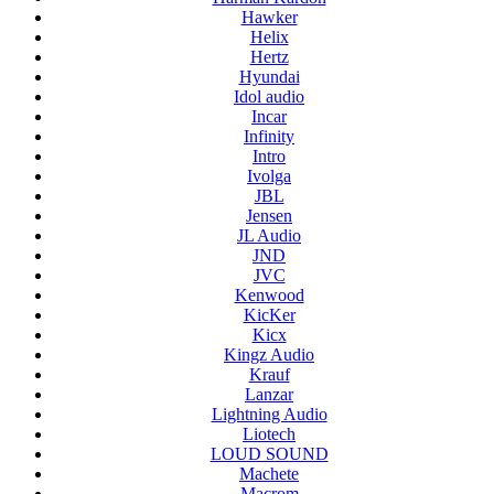
Hawker
Helix
Hertz
Hyundai
Idol audio
Incar
Infinity
Intro
Ivolga
JBL
Jensen
JL Audio
JND
JVC
Kenwood
KicKer
Kicx
Kingz Audio
Krauf
Lanzar
Lightning Audio
Liotech
LOUD SOUND
Machete
Macrom