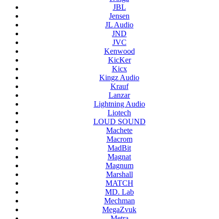
JBL
Jensen
JL Audio
JND
JVC
Kenwood
KicKer
Kicx
Kingz Audio
Krauf
Lanzar
Lightning Audio
Liotech
LOUD SOUND
Machete
Macrom
MadBit
Magnat
Magnum
Marshall
MATCH
MD. Lab
Mechman
MegaZvuk
Metra