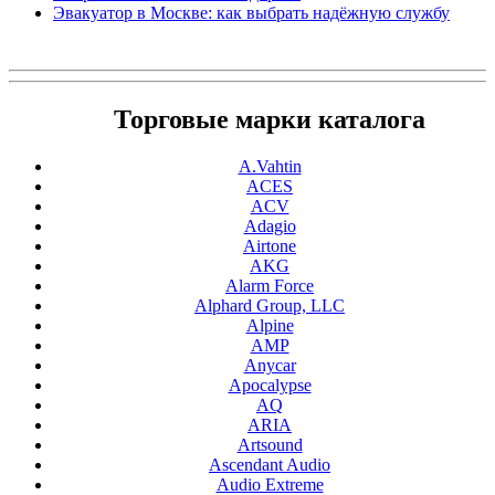
Эвакуатор в Москве: как выбрать надёжную службу
Торговые марки каталога
A.Vahtin
ACES
ACV
Adagio
Airtone
AKG
Alarm Force
Alphard Group, LLC
Alpine
AMP
Anycar
Apocalypse
AQ
ARIA
Artsound
Ascendant Audio
Audio Extreme