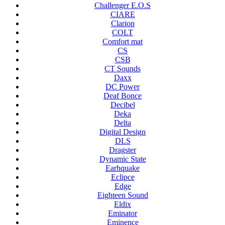
Challenger E.O.S
CIARE
Clarion
COLT
Comfort mat
CS
CSB
CT Sounds
Daxx
DC Power
Deaf Bonce
Decibel
Deka
Delta
Digital Design
DLS
Dragster
Dynamic State
Earhquake
Eclipce
Edge
Eighteen Sound
Eldix
Eminator
Eminence