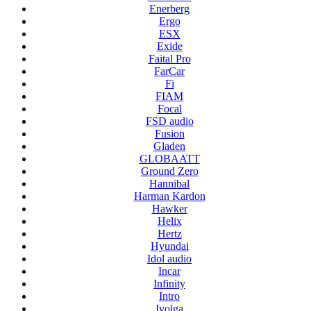
Enerberg
Ergo
ESX
Exide
Faital Pro
FarCar
Fi
FIAM
Focal
FSD audio
Fusion
Gladen
GLOBAATT
Ground Zero
Hannibal
Harman Kardon
Hawker
Helix
Hertz
Hyundai
Idol audio
Incar
Infinity
Intro
Ivolga