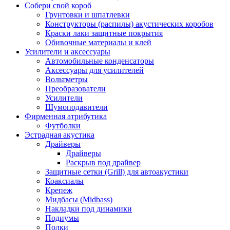
Собери свой короб
Грунтовки и шпатлевки
Конструкторы (распилы) акустических коробов
Краски лаки защитные покрытия
Обивочные материалы и клей
Усилители и аксессуары
Автомобильные конденсаторы
Аксессуары для усилителей
Вольтметры
Преобразователи
Усилители
Шумоподавители
Фирменная атрибутика
Футболки
Эстрадная акустика
Драйверы
Драйверы
Раскрыв под драйвер
Защитные сетки (Grill) для автоакустики
Коаксиалы
Крепеж
Мидбасы (Midbass)
Накладки под динамики
Подиумы
Полки