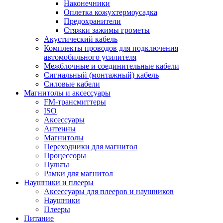
Наконечники
Оплетка кожухтермоусадка
Предохранители
Стяжки зажимы грометы
Акустический кабель
Комплекты проводов для подключения
автомобильного усилителя
Межблочные и соединительные кабели
Сигнальный (монтажный) кабель
Силовые кабели
Магнитолы и аксессуары
FM-трансмиттеры
ISO
Аксессуары
Антенны
Магнитолы
Переходники для магнитол
Процессоры
Пульты
Рамки для магнитол
Наушники и плееры
Аксессуары для плееров и наушников
Наушники
Плееры
Питание