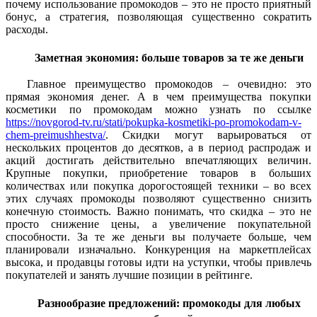
почему использование промокодов – это не просто приятный
бонус, а стратегия, позволяющая существенно сократить
расходы.
Заметная экономия: больше товаров за те же деньги
Главное преимущество промокодов – очевидно: это
прямая экономия денег. А в чем преимущества покупки
косметики по промокодам можно узнать по ссылке
https://novgorod-tv.ru/stati/pokupka-kosmetiki-po-promokodam-v-
chem-preimushhestva/
. Скидки могут варьироваться от
нескольких процентов до десятков, а в период распродаж и
акций достигать действительно впечатляющих величин.
Крупные покупки, приобретение товаров в больших
количествах или покупка дорогостоящей техники – во всех
этих случаях промокоды позволяют существенно снизить
конечную стоимость. Важно понимать, что скидка – это не
просто снижение цены, а увеличение покупательной
способности. За те же деньги вы получаете больше, чем
планировали изначально. Конкуренция на маркетплейсах
высока, и продавцы готовы идти на уступки, чтобы привлечь
покупателей и занять лучшие позиции в рейтинге.
Разнообразие предложений: промокоды для любых