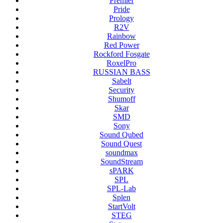
Premier
Pride
Prology
R2V
Rainbow
Red Power
Rockford Fosgate
RoxelPro
RUSSIAN BASS
Sabelt
Security
Shumoff
Skar
SMD
Sony
Sound Qubed
Sound Quest
soundmax
SoundStream
sPARK
SPL
SPL-Lab
Splen
StartVolt
STEG