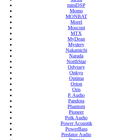
miniDSP
Momo
MONBAT
Morel
Mosconi
MTX
MyDean
Mystery
Nakamichi
Narada
NorthStar
Odyssey
Onkyo
Optima
Orion
Oris
P. Audio
Pandora
Phantom
Pioneer
Polk Audio
Power Acoustik
PowerBass
Predator Audio