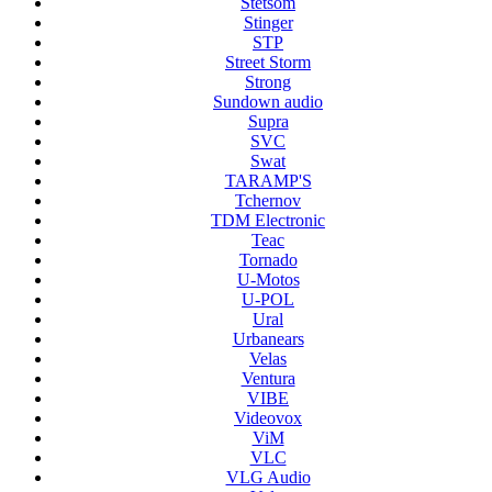
Stetsom
Stinger
STP
Street Storm
Strong
Sundown audio
Supra
SVC
Swat
TARAMP'S
Tchernov
TDM Electronic
Teac
Tornado
U-Motos
U-POL
Ural
Urbanears
Velas
Ventura
VIBE
Videovox
ViM
VLC
VLG Audio