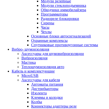
Модули релейные
Модули стеклоподъемника
Обходчики иммобилайзера
Программаторы
Радиореле блокировки
Сирены
Часы
Чехлы
Основные блоки автосигнализаций
Охранные комплексы
Спутниковые противоугонные системы
Вибро- шумоизоляция
Аксессуары для шумовиброизоляции
Виброизоляция
Мастика
Теплошумоизоляция авто
Кабель и комплектующие
MicroUSB
Аксессуары для кабеля
Автоматы питания
Дистрибьюторы
Изолента
Клеммы и колодки
Колбы
Коннекторы адаптеры реле