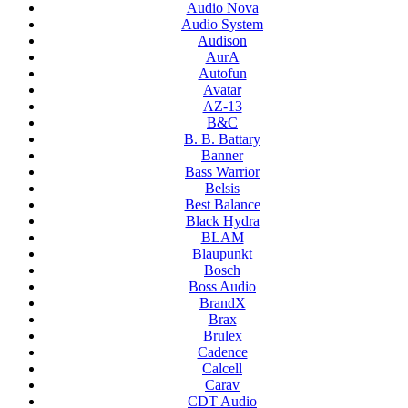
Audio Nova
Audio System
Audison
AurA
Autofun
Avatar
AZ-13
B&C
B. B. Battary
Banner
Bass Warrior
Belsis
Best Balance
Black Hydra
BLAM
Blaupunkt
Bosch
Boss Audio
BrandX
Brax
Brulex
Cadence
Calcell
Carav
CDT Audio