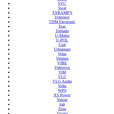
SVC
Swat
TARAMP'S
Tchernov
TDM Electronic
Teac
Tornado
U-Motos
U-POL
Ural
Urbanears
Velas
Ventura
VIBE
Videovox
ViM
VLC
VLG Audio
Volta
WPS
XS Power
Yatour
zap
Zeus
Zexma