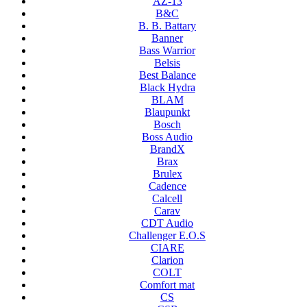
AZ-13
B&C
B. B. Battary
Banner
Bass Warrior
Belsis
Best Balance
Black Hydra
BLAM
Blaupunkt
Bosch
Boss Audio
BrandX
Brax
Brulex
Cadence
Calcell
Carav
CDT Audio
Challenger E.O.S
CIARE
Clarion
COLT
Comfort mat
CS