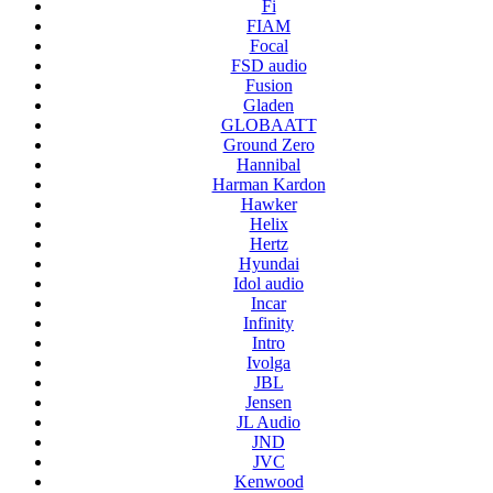
Fi
FIAM
Focal
FSD audio
Fusion
Gladen
GLOBAATT
Ground Zero
Hannibal
Harman Kardon
Hawker
Helix
Hertz
Hyundai
Idol audio
Incar
Infinity
Intro
Ivolga
JBL
Jensen
JL Audio
JND
JVC
Kenwood