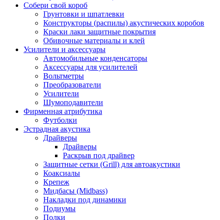
Собери свой короб
Грунтовки и шпатлевки
Конструкторы (распилы) акустических коробов
Краски лаки защитные покрытия
Обивочные материалы и клей
Усилители и аксессуары
Автомобильные конденсаторы
Аксессуары для усилителей
Вольтметры
Преобразователи
Усилители
Шумоподавители
Фирменная атрибутика
Футболки
Эстрадная акустика
Драйверы
Драйверы
Раскрыв под драйвер
Защитные сетки (Grill) для автоакустики
Коаксиалы
Крепеж
Мидбасы (Midbass)
Накладки под динамики
Подиумы
Полки