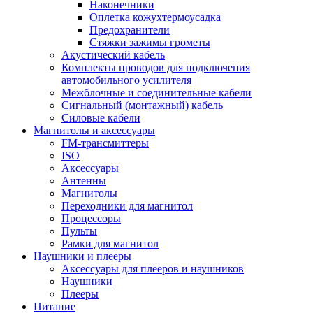
Наконечники
Оплетка кожухтермоусадка
Предохранители
Стяжки зажимы грометы
Акустический кабель
Комплекты проводов для подключения
автомобильного усилителя
Межблочные и соединительные кабели
Сигнальный (монтажный) кабель
Силовые кабели
Магнитолы и аксессуары
FM-трансмиттеры
ISO
Аксессуары
Антенны
Магнитолы
Переходники для магнитол
Процессоры
Пульты
Рамки для магнитол
Наушники и плееры
Аксессуары для плееров и наушников
Наушники
Плееры
Питание