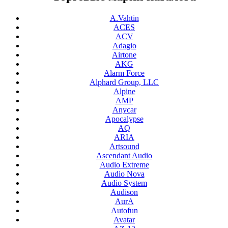
A.Vahtin
ACES
ACV
Adagio
Airtone
AKG
Alarm Force
Alphard Group, LLC
Alpine
AMP
Anycar
Apocalypse
AQ
ARIA
Artsound
Ascendant Audio
Audio Extreme
Audio Nova
Audio System
Audison
AurA
Autofun
Avatar