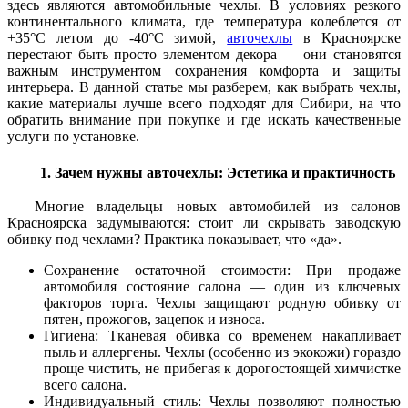
здесь являются автомобильные чехлы. В условиях резкого
континентального климата, где температура колеблется от
+35°C летом до -40°C зимой,
авточехлы
в Красноярске
перестают быть просто элементом декора — они становятся
важным инструментом сохранения комфорта и защиты
интерьера.
В данной статье мы разберем, как выбрать чехлы,
какие материалы лучше всего подходят для Сибири, на что
обратить внимание при покупке и где искать качественные
услуги по установке.
1. Зачем нужны авточехлы: Эстетика и практичность
Многие владельцы новых автомобилей из салонов
Красноярска задумываются: стоит ли скрывать заводскую
обивку под чехлами? Практика показывает, что «да».
Сохранение остаточной стоимости: При продаже
автомобиля состояние салона — один из ключевых
факторов торга. Чехлы защищают родную обивку от
пятен, прожогов, зацепок и износа.
Гигиена: Тканевая обивка со временем накапливает
пыль и аллергены. Чехлы (особенно из экокожи) гораздо
проще чистить, не прибегая к дорогостоящей химчистке
всего салона.
Индивидуальный стиль: Чехлы позволяют полностью