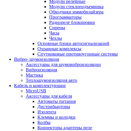
Модули релейные
Модули стеклоподъемника
Обходчики иммобилайзера
Программаторы
Радиореле блокировки
Сирены
Часы
Чехлы
Основные блоки автосигнализаций
Охранные комплексы
Спутниковые противоугонные системы
Вибро- шумоизоляция
Аксессуары для шумовиброизоляции
Виброизоляция
Мастика
Теплошумоизоляция авто
Кабель и комплектующие
MicroUSB
Аксессуары для кабеля
Автоматы питания
Дистрибьюторы
Изолента
Клеммы и колодки
Колбы
Коннекторы адаптеры реле