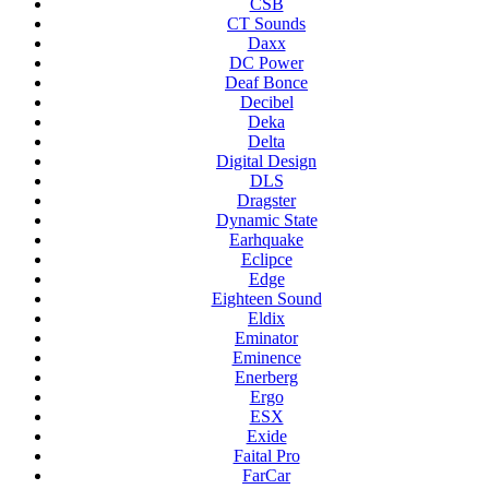
CSB
CT Sounds
Daxx
DC Power
Deaf Bonce
Decibel
Deka
Delta
Digital Design
DLS
Dragster
Dynamic State
Earhquake
Eclipce
Edge
Eighteen Sound
Eldix
Eminator
Eminence
Enerberg
Ergo
ESX
Exide
Faital Pro
FarCar