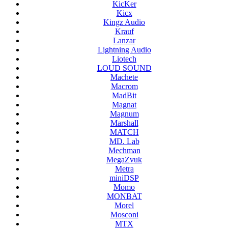
KicKer
Kicx
Kingz Audio
Krauf
Lanzar
Lightning Audio
Liotech
LOUD SOUND
Machete
Macrom
MadBit
Magnat
Magnum
Marshall
MATCH
MD. Lab
Mechman
MegaZvuk
Metra
miniDSP
Momo
MONBAT
Morel
Mosconi
MTX