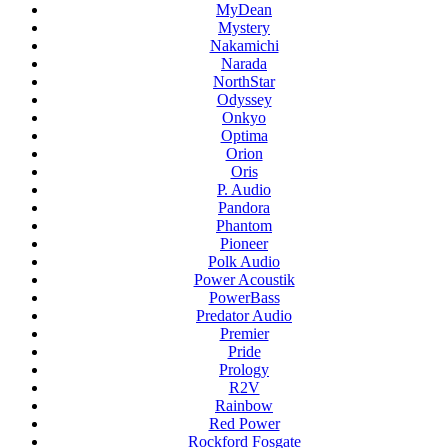
MyDean
Mystery
Nakamichi
Narada
NorthStar
Odyssey
Onkyo
Optima
Orion
Oris
P. Audio
Pandora
Phantom
Pioneer
Polk Audio
Power Acoustik
PowerBass
Predator Audio
Premier
Pride
Prology
R2V
Rainbow
Red Power
Rockford Fosgate