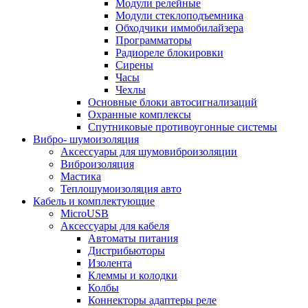
Модули релейные
Модули стеклоподъемника
Обходчики иммобилайзера
Программаторы
Радиореле блокировки
Сирены
Часы
Чехлы
Основные блоки автосигнализаций
Охранные комплексы
Спутниковые противоугонные системы
Вибро- шумоизоляция
Аксессуары для шумовиброизоляции
Виброизоляция
Мастика
Теплошумоизоляция авто
Кабель и комплектующие
MicroUSB
Аксессуары для кабеля
Автоматы питания
Дистрибьюторы
Изолента
Клеммы и колодки
Колбы
Коннекторы адаптеры реле