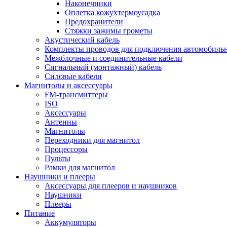
Наконечники
Оплетка кожухтермоусадка
Предохранители
Стяжки зажимы грометы
Акустический кабель
Комплекты проводов для подключения автомобильн
Межблочные и соединительные кабели
Сигнальный (монтажный) кабель
Силовые кабели
Магнитолы и аксессуары
FM-трансмиттеры
ISO
Аксессуары
Антенны
Магнитолы
Переходники для магнитол
Процессоры
Пульты
Рамки для магнитол
Наушники и плееры
Аксессуары для плееров и наушников
Наушники
Плееры
Питание
Аккумуляторы