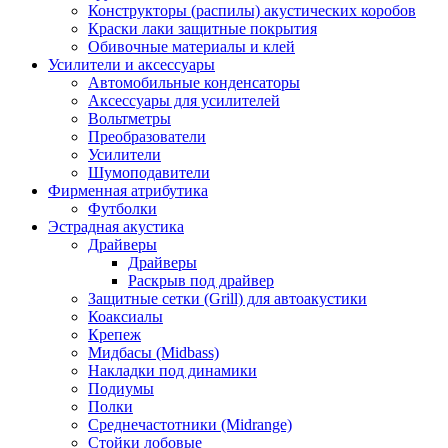
Конструкторы (распилы) акустических коробов
Краски лаки защитные покрытия
Обивочные материалы и клей
Усилители и аксессуары
Автомобильные конденсаторы
Аксессуары для усилителей
Вольтметры
Преобразователи
Усилители
Шумоподавители
Фирменная атрибутика
Футболки
Эстрадная акустика
Драйверы
Драйверы
Раскрыв под драйвер
Защитные сетки (Grill) для автоакустики
Коаксиалы
Крепеж
Мидбасы (Midbass)
Накладки под динамики
Подиумы
Полки
Среднечастотники (Midrange)
Стойки лобовые