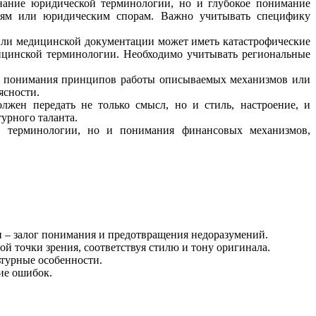
знание юридической терминологии, но и глубокое понимание
рям или юридическим спорам. Важно учитывать специфику
 или медицинской документации может иметь катастрофические
ицинской терминологии. Необходимо учитывать региональные
о и понимания принципов работы описываемых механизмов или
ясности.
лжен передать не только смысл, но и стиль, настроение, и
урного таланта.
й терминологии, но и понимания финансовых механизмов,
 – залог понимания и предотвращения недоразумений.
й точки зрения, соответствуя стилю и тону оригинала.
ьтурные особенности.
ние ошибок.