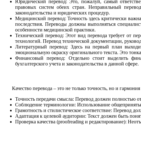
Юридический перевод: Это, пожалуй, самый ответстве
правовых систем обеих стран. Неправильный перево
законодательства и юридических процедур.
Медицинский перевод: Точность здесь критически важн
последствия. Переводы должны выполняться специалис
особенности медицинской практики.
Технический перевод: Этот вид перевода требует от п
технологий. Перевод технической документации, руковод
Литературный перевод: Здесь на первый план выходит
эмоциональную окраску оригинального текста. Это тонка
Финансовый перевод: Отдельно стоит выделить фин
бухгалтерского учета и законодательства в данной сфере.
Качество перевода – это не только точность, но и гармони
Точность передачи смысла: Перевод должен полностью от
Соблюдение терминологии: Использование общепринятых
Грамотность и стилистическое соответствие: Перевод до
Адаптация к целевой аудитории: Текст должен быть понят
Проверка качества (proofreading и редактирование): Нео