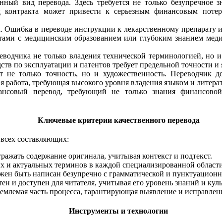
нный вид перевода. Здесь требуется не только безупречное 
д контракта может привести к серьезным финансовым поте
а. Ошибка в переводе инструкции к лекарственному препарату
тами с медицинским образованием или глубоким знанием мед
ереводчика не только владения технической терминологией, н
ств по эксплуатации и патентов требует предельной точности и 
 не только точность, но и художественность. Переводчик до
я работа, требующая высокого уровня владения языком и литерат
ансовый перевод, требующий не только знания финансово
Ключевые критерии качественного перевода
я всех составляющих:
ражать содержание оригинала, учитывая контекст и подтекст.
 и актуальных терминов в каждой специализированной области
лжен быть написан безупречно с грамматической и пунктуационно
ен и доступен для читателя, учитывая его уровень знаний и кул
тъемлемая часть процесса, гарантирующая выявление и исправле
Инструменты и технологии