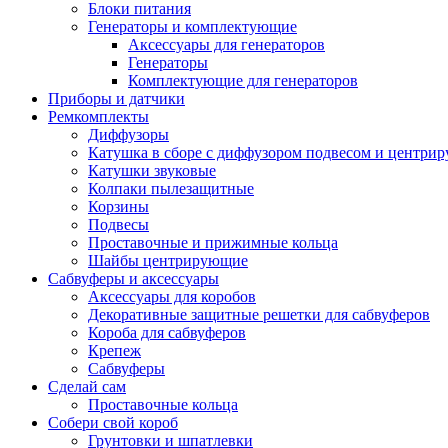
Блоки питания
Генераторы и комплектующие
Аксессуары для генераторов
Генераторы
Комплектующие для генераторов
Приборы и датчики
Ремкомплекты
Диффузоры
Катушка в сборе с диффузором подвесом и центр
Катушки звуковые
Колпаки пылезащитные
Корзины
Подвесы
Проставочные и прижимные кольца
Шайбы центрирующие
Сабвуферы и аксессуары
Аксессуары для коробов
Декоративные защитные решетки для сабвуферов
Короба для сабвуферов
Крепеж
Сабвуферы
Сделай сам
Проставочные кольца
Собери свой короб
Грунтовки и шпатлевки