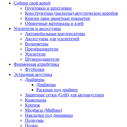
Собери свой короб
Грунтовки и шпатлевки
Конструкторы (распилы) акустических коробов
Краски лаки защитные покрытия
Обивочные материалы и клей
Усилители и аксессуары
Автомобильные конденсаторы
Аксессуары для усилителей
Вольтметры
Преобразователи
Усилители
Шумоподавители
Фирменная атрибутика
Футболки
Эстрадная акустика
Драйверы
Драйверы
Раскрыв под драйвер
Защитные сетки (Grill) для автоакустики
Коаксиалы
Крепеж
Мидбасы (Midbass)
Накладки под динамики
Подиумы
Полки