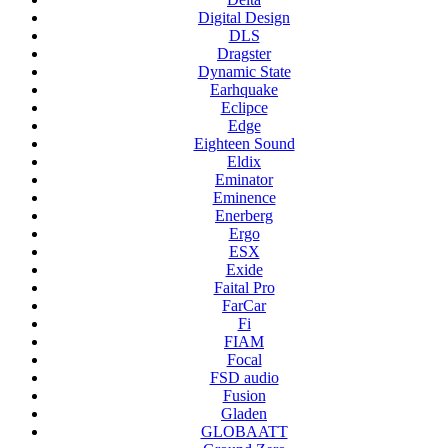
Digital Design
DLS
Dragster
Dynamic State
Earhquake
Eclipce
Edge
Eighteen Sound
Eldix
Eminator
Eminence
Enerberg
Ergo
ESX
Exide
Faital Pro
FarCar
Fi
FIAM
Focal
FSD audio
Fusion
Gladen
GLOBAATT