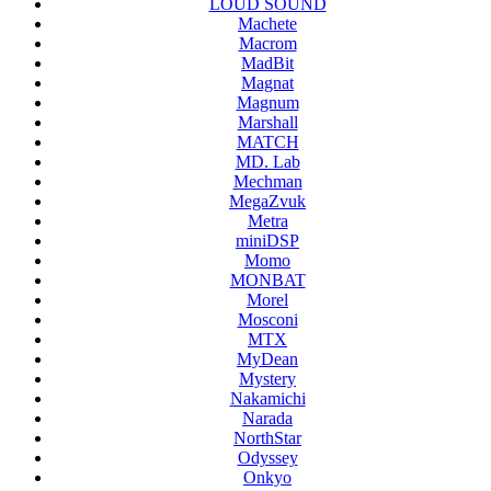
LOUD SOUND
Machete
Macrom
MadBit
Magnat
Magnum
Marshall
MATCH
MD. Lab
Mechman
MegaZvuk
Metra
miniDSP
Momo
MONBAT
Morel
Mosconi
MTX
MyDean
Mystery
Nakamichi
Narada
NorthStar
Odyssey
Onkyo