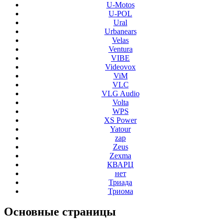
U-Motos
U-POL
Ural
Urbanears
Velas
Ventura
VIBE
Videovox
ViM
VLC
VLG Audio
Volta
WPS
XS Power
Yatour
zap
Zeus
Zexma
КВАРЦ
нет
Триада
Триома
Основные
страницы