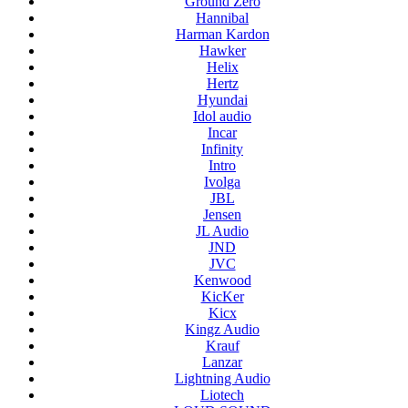
Ground Zero
Hannibal
Harman Kardon
Hawker
Helix
Hertz
Hyundai
Idol audio
Incar
Infinity
Intro
Ivolga
JBL
Jensen
JL Audio
JND
JVC
Kenwood
KicKer
Kicx
Kingz Audio
Krauf
Lanzar
Lightning Audio
Liotech