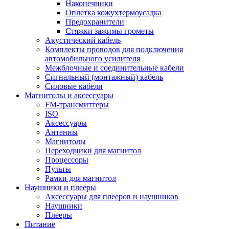
Наконечники
Оплетка кожухтермоусадка
Предохранители
Стяжки зажимы грометы
Акустический кабель
Комплекты проводов для подключения
автомобильного усилителя
Межблочные и соединительные кабели
Сигнальный (монтажный) кабель
Силовые кабели
Магнитолы и аксессуары
FM-трансмиттеры
ISO
Аксессуары
Антенны
Магнитолы
Переходники для магнитол
Процессоры
Пульты
Рамки для магнитол
Наушники и плееры
Аксессуары для плееров и наушников
Наушники
Плееры
Питание