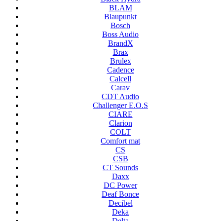
BLAM
Blaupunkt
Bosch
Boss Audio
BrandX
Brax
Brulex
Cadence
Calcell
Carav
CDT Audio
Challenger E.O.S
CIARE
Clarion
COLT
Comfort mat
CS
CSB
CT Sounds
Daxx
DC Power
Deaf Bonce
Decibel
Deka
Delta