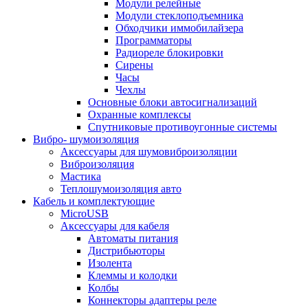
Модули релейные
Модули стеклоподъемника
Обходчики иммобилайзера
Программаторы
Радиореле блокировки
Сирены
Часы
Чехлы
Основные блоки автосигнализаций
Охранные комплексы
Спутниковые противоугонные системы
Вибро- шумоизоляция
Аксессуары для шумовиброизоляции
Виброизоляция
Мастика
Теплошумоизоляция авто
Кабель и комплектующие
MicroUSB
Аксессуары для кабеля
Автоматы питания
Дистрибьюторы
Изолента
Клеммы и колодки
Колбы
Коннекторы адаптеры реле