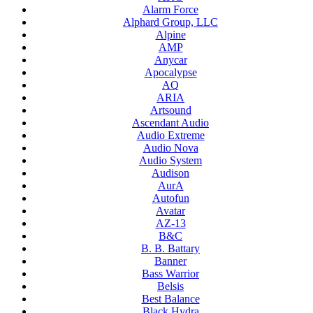
Alarm Force
Alphard Group, LLC
Alpine
AMP
Anycar
Apocalypse
AQ
ARIA
Artsound
Ascendant Audio
Audio Extreme
Audio Nova
Audio System
Audison
AurA
Autofun
Avatar
AZ-13
B&C
B. B. Battary
Banner
Bass Warrior
Belsis
Best Balance
Black Hydra