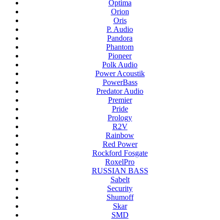
Optima
Orion
Oris
P. Audio
Pandora
Phantom
Pioneer
Polk Audio
Power Acoustik
PowerBass
Predator Audio
Premier
Pride
Prology
R2V
Rainbow
Red Power
Rockford Fosgate
RoxelPro
RUSSIAN BASS
Sabelt
Security
Shumoff
Skar
SMD