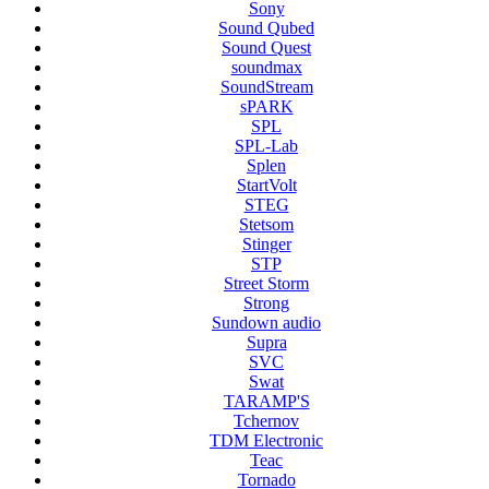
Sony
Sound Qubed
Sound Quest
soundmax
SoundStream
sPARK
SPL
SPL-Lab
Splen
StartVolt
STEG
Stetsom
Stinger
STP
Street Storm
Strong
Sundown audio
Supra
SVC
Swat
TARAMP'S
Tchernov
TDM Electronic
Teac
Tornado