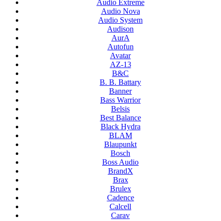
Audio Extreme
Audio Nova
Audio System
Audison
AurA
Autofun
Avatar
AZ-13
B&C
B. B. Battary
Banner
Bass Warrior
Belsis
Best Balance
Black Hydra
BLAM
Blaupunkt
Bosch
Boss Audio
BrandX
Brax
Brulex
Cadence
Calcell
Carav