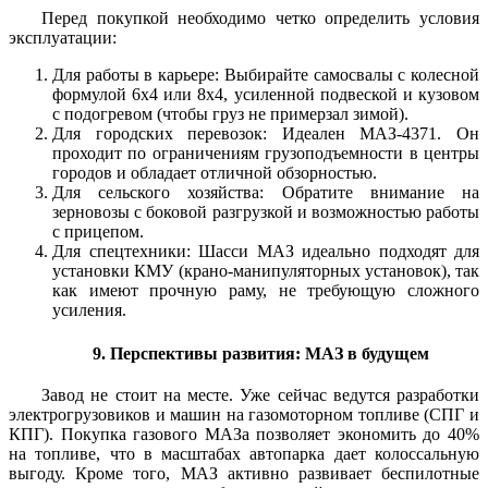
Перед покупкой необходимо четко определить условия
эксплуатации:
Для работы в карьере: Выбирайте самосвалы с колесной
формулой 6х4 или 8х4, усиленной подвеской и кузовом
с подогревом (чтобы груз не примерзал зимой).
Для городских перевозок: Идеален МАЗ-4371. Он
проходит по ограничениям грузоподъемности в центры
городов и обладает отличной обзорностью.
Для сельского хозяйства: Обратите внимание на
зерновозы с боковой разгрузкой и возможностью работы
с прицепом.
Для спецтехники: Шасси МАЗ идеально подходят для
установки КМУ (крано-манипуляторных установок), так
как имеют прочную раму, не требующую сложного
усиления.
9. Перспективы развития: МАЗ в будущем
Завод не стоит на месте. Уже сейчас ведутся разработки
электрогрузовиков и машин на газомоторном топливе (СПГ и
КПГ). Покупка газового МАЗа позволяет экономить до 40%
на топливе, что в масштабах автопарка дает колоссальную
выгоду. Кроме того, МАЗ активно развивает беспилотные