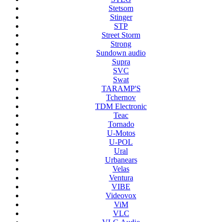
Stetsom
Stinger
STP
Street Storm
Strong
Sundown audio
Supra
SVC
Swat
TARAMP'S
Tchernov
TDM Electronic
Teac
Tornado
U-Motos
U-POL
Ural
Urbanears
Velas
Ventura
VIBE
Videovox
ViM
VLC