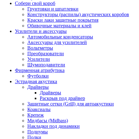
Собери свой короб
Грунтовки и шпатлевки
Конструкторы (распилы) акустических коробов
Краски лаки защитные покрытия
Обивочные материалы и клей
Усилители и аксессуары
Автомобильные конденсаторы
Аксессуары для усилителей
Вольтметры
Преобразователи
Усилители
Шумоподавители
Фирменная атрибутика
Футболки
Эстрадная акустика
Драйверы
Драйверы
Раскрыв под драйвер
Защитные сетки (Grill) для автоакустики
Коаксиалы
Крепеж
Мидбасы (Midbass)
Накладки под динамики
Подиумы
Полки