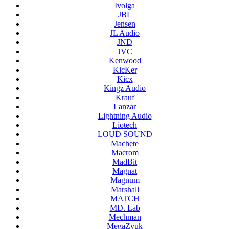
Ivolga
JBL
Jensen
JL Audio
JND
JVC
Kenwood
KicKer
Kicx
Kingz Audio
Krauf
Lanzar
Lightning Audio
Liotech
LOUD SOUND
Machete
Macrom
MadBit
Magnat
Magnum
Marshall
MATCH
MD. Lab
Mechman
MegaZvuk