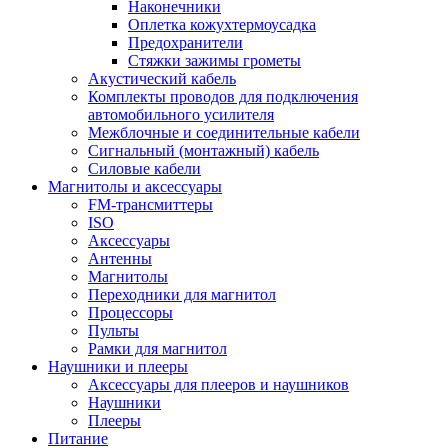
Наконечники
Оплетка кожухтермоусадка
Предохранители
Стяжки зажимы грометы
Акустический кабель
Комплекты проводов для подключения
автомобильного усилителя
Межблочные и соединительные кабели
Сигнальный (монтажный) кабель
Силовые кабели
Магнитолы и аксессуары
FM-трансмиттеры
ISO
Аксессуары
Антенны
Магнитолы
Переходники для магнитол
Процессоры
Пульты
Рамки для магнитол
Наушники и плееры
Аксессуары для плееров и наушников
Наушники
Плееры
Питание