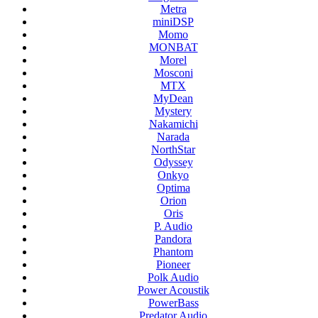
Metra
miniDSP
Momo
MONBAT
Morel
Mosconi
MTX
MyDean
Mystery
Nakamichi
Narada
NorthStar
Odyssey
Onkyo
Optima
Orion
Oris
P. Audio
Pandora
Phantom
Pioneer
Polk Audio
Power Acoustik
PowerBass
Predator Audio