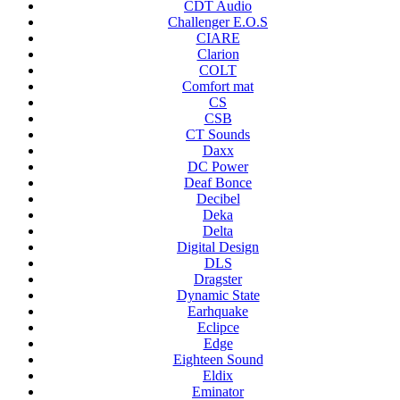
CDT Audio
Challenger E.O.S
CIARE
Clarion
COLT
Comfort mat
CS
CSB
CT Sounds
Daxx
DC Power
Deaf Bonce
Decibel
Deka
Delta
Digital Design
DLS
Dragster
Dynamic State
Earhquake
Eclipce
Edge
Eighteen Sound
Eldix
Eminator