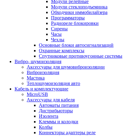
Модули релейные
Модули стеклоподъемника
Обходчики иммобилайзера
Программаторы
Радиореле блокировки
Сирены
Часы
Чехлы
Основные блоки автосигнализаций
Охранные комплексы
Спутниковые противоугонные системы
Вибро- шумоизоляция
Аксессуары для шумовиброизоляции
Виброизоляция
Мастика
Теплошумоизоляция авто
Кабель и комплектующие
MicroUSB
Аксессуары для кабеля
Автоматы питания
Дистрибьюторы
Изолента
Клеммы и колодки
Колбы
Коннекторы адаптеры реле